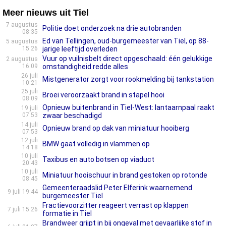
Meer nieuws uit Tiel
7 augustus
Politie doet onderzoek na drie autobranden
08:35
Ed van Tellingen, oud-burgemeester van Tiel, op 88-
5 augustus
15:26
jarige leeftijd overleden
Vuur op vuilnisbelt direct opgeschaald: één gelukkige
2 augustus
16:09
omstandigheid redde alles
26 juli
Mistgenerator zorgt voor rookmelding bij tankstation
10:21
25 juli
Broei veroorzaakt brand in stapel hooi
08:09
Opnieuw buitenbrand in Tiel-West: lantaarnpaal raakt
19 juli
07:53
zwaar beschadigd
14 juli
Opnieuw brand op dak van miniatuur hooiberg
07:53
12 juli
BMW gaat volledig in vlammen op
14:18
10 juli
Taxibus en auto botsen op viaduct
20:43
10 juli
Miniatuur hooischuur in brand gestoken op rotonde
08:45
Gemeenteraadslid Peter Elferink waarnemend
9 juli 19:44
burgemeester Tiel
Fractievoorzitter reageert verrast op klappen
7 juli 15:26
formatie in Tiel
Brandweer grijpt in bij ongeval met gevaarlijke stof in