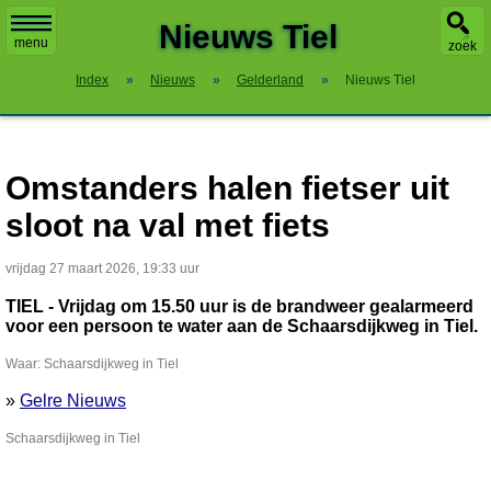
X
Nieuws Tiel
menu
zoek
Index
»
Nieuws
»
Gelderland
»
Nieuws Tiel
Omstanders halen fietser uit
sloot na val met fiets
vrijdag 27 maart 2026, 19:33 uur
TIEL - Vrijdag om 15.50 uur is de brandweer gealarmeerd
voor een persoon te water aan de Schaarsdijkweg in Tiel.
Waar: Schaarsdijkweg in Tiel
»
Gelre Nieuws
Schaarsdijkweg in Tiel