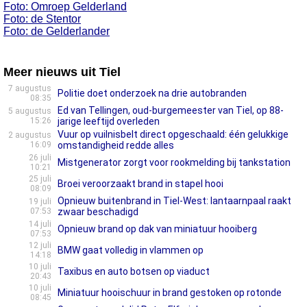
Foto: Omroep Gelderland
Foto: de Stentor
Foto: de Gelderlander
Meer nieuws uit Tiel
7 augustus
Politie doet onderzoek na drie autobranden
08:35
Ed van Tellingen, oud-burgemeester van Tiel, op 88-
5 augustus
15:26
jarige leeftijd overleden
Vuur op vuilnisbelt direct opgeschaald: één gelukkige
2 augustus
16:09
omstandigheid redde alles
26 juli
Mistgenerator zorgt voor rookmelding bij tankstation
10:21
25 juli
Broei veroorzaakt brand in stapel hooi
08:09
Opnieuw buitenbrand in Tiel-West: lantaarnpaal raakt
19 juli
07:53
zwaar beschadigd
14 juli
Opnieuw brand op dak van miniatuur hooiberg
07:53
12 juli
BMW gaat volledig in vlammen op
14:18
10 juli
Taxibus en auto botsen op viaduct
20:43
10 juli
Miniatuur hooischuur in brand gestoken op rotonde
08:45