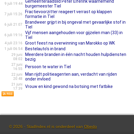
Gemeenteraadslid Peter Elferink waarnemend
9 juli 19:44
burgemeester Tiel
Fractievoorzitter reageert verrast op klappen
7 juli 15:26
formatie in Tiel
Brandweer grijpt in bij ongeval met gevaarlijke stof in
6 juli 21:07
Tiel
Vijf mensen aangehouden voor gijzelen man (33) in
6 juli 19:16
Tiel
Groot feest na overwinning van Marokko op WK
4 juli 23:16
Bestelauto's in brand
1 juli 06:54
Meerdere branden in één nacht houden hulpdiensten
29 juni
08:02
bezig
27 juni
Persoon te water in Tiel
16:55
Man rijdt politieagenten aan, verdacht van rijden
22 juni
20:48
onder invloed
21 juni
Vrouw en kind gewond na botsing met fatbike
17:39
© 2026 - StadIndex.nl is onderdeel van
Obedo