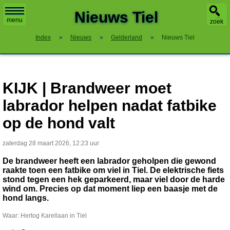
X
Nieuws Tiel
menu
zoek
Index
»
Nieuws
»
Gelderland
»
Nieuws Tiel
KIJK | Brandweer moet
labrador helpen nadat fatbike
op de hond valt
zaterdag 28 maart 2026, 12:23 uur
De brandweer heeft een labrador geholpen die gewond
raakte toen een fatbike om viel in Tiel. De elektrische fiets
stond tegen een hek geparkeerd, maar viel door de harde
wind om. Precies op dat moment liep een baasje met de
hond langs.
Waar: Hertog Karellaan in Tiel