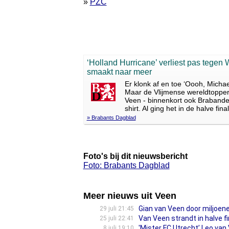
»
PZC
‘Holland Hurricane’ verliest pas tegen
smaakt naar meer
Er klonk af en toe ‘Oooh, Micha
Maar de Vlijmense wereldtopper
Veen - binnenkort ook Brabande
shirt. Al ging het in de halve fin
» Brabants Dagblad
Foto's bij dit nieuwsbericht
Foto: Brabants Dagblad
Meer nieuws uit Veen
Gian van Veen door miljoen
29 juli 21:45
Van Veen strandt in halve f
25 juli 22:41
'Mister FC Utrecht’ Leo van
8 juli 19:10