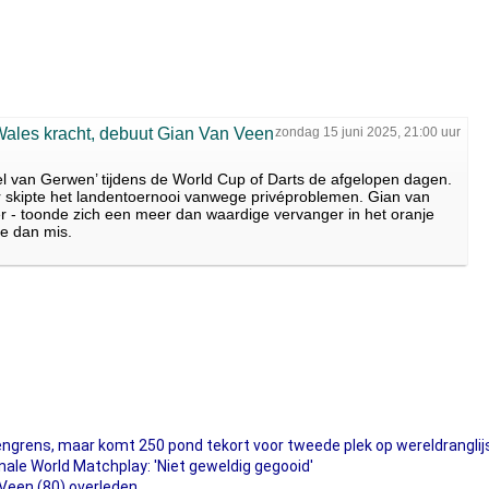
 Wales kracht, debuut Gian Van Veen
zondag 15 juni 2025, 21:00 uur
el van Gerwen’ tijdens de World Cup of Darts de afgelopen dagen.
 skipte het landentoernooi vanwege privéproblemen. Gian van
r - toonde zich een meer dan waardige vervanger in het oranje
ale dan mis.
engrens, maar komt 250 pond tekort voor tweede plek op wereldranglij
inale World Matchplay: 'Niet geweldig gegooid'
 Veen (80) overleden