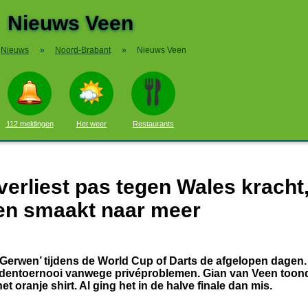
Nieuws Veen
Nieuws
»
Noord-Brabant
»
Nieuws Veen
112 meldingen
Het weer
Restaurants
verliest pas tegen Wales kracht
en smaakt naar meer
n Gerwen’ tijdens de World Cup of Darts de afgelopen dagen.
andentoernooi vanwege privéproblemen. Gian van Veen toon
 oranje shirt. Al ging het in de halve finale dan mis.