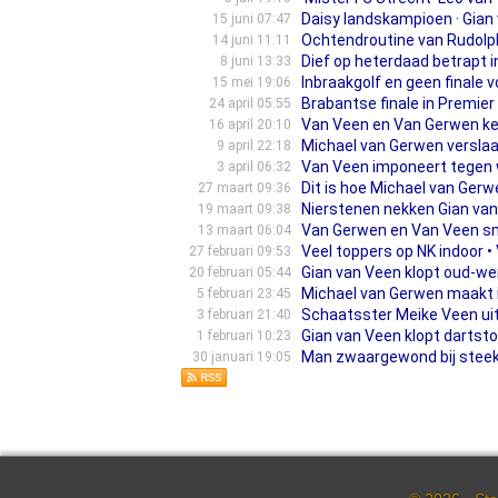
Daisy landskampioen · Gian 
15 juni 07:47
Ochtendroutine van Rudolph v
14 juni 11:11
Dief op heterdaad betrapt i
8 juni 13:33
Inbraakgolf en geen finale 
15 mei 19:06
Brabantse finale in Premier
24 april 05:55
Van Veen en Van Gerwen ken
16 april 20:10
Michael van Gerwen verslaa
9 april 22:18
Van Veen imponeert tegen 
3 april 06:32
Dit is hoe Michael van Gerw
27 maart 09:36
Nierstenen nekken Gian va
19 maart 09:38
Van Gerwen en Van Veen sn
13 maart 06:04
Veel toppers op NK indoor • 
27 februari 09:53
Gian van Veen klopt oud-we
20 februari 05:44
Michael van Gerwen maakt i
5 februari 23:45
Schaatsster Meike Veen uit W
3 februari 21:40
Gian van Veen klopt dartst
1 februari 10:23
Man zwaargewond bij steekpa
30 januari 19:05