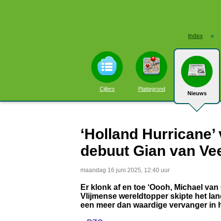
Index
»
Cijfers
Plattegrond
Nieuws
‘Holland Hurricane’ 
debuut Gian van Ve
maandag 16 juni 2025, 12:40 uur
Er klonk af en toe ‘Oooh, Michael va
Vlijmense wereldtopper skipte het l
een meer dan waardige vervanger in het