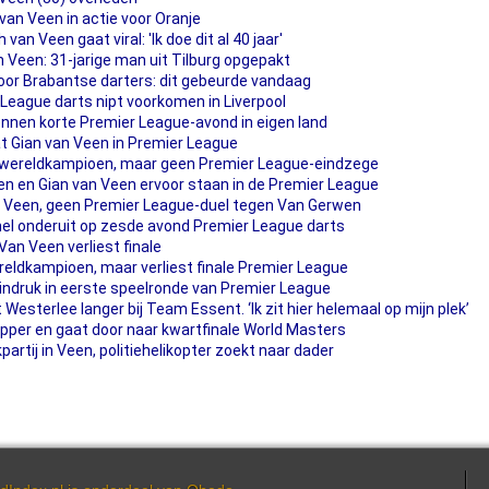
van Veen in actie voor Oranje
an Veen gaat viral: 'Ik doe dit al 40 jaar'
n Veen: 31-jarige man uit Tilburg opgepakt
voor Brabantse darters: dit gebeurde vandaag
 League darts nipt voorkomen in Liverpool
nen korte Premier League-avond in eigen land
t Gian van Veen in Premier League
wereldkampioen, maar geen Premier League-eindzege
en en Gian van Veen ervoor staan in de Premier League
n Veen, geen Premier League-duel tegen Van Gerwen
el onderuit op zesde avond Premier League darts
Van Veen verliest finale
reldkampioen, maar verliest finale Premier League
ndruk in eerste speelronde van Premier League
esterlee langer bij Team Essent. ‘Ik zit hier helemaal op mijn plek’
opper en gaat door naar kwartfinale World Masters
rtij in Veen, politiehelikopter zoekt naar dader