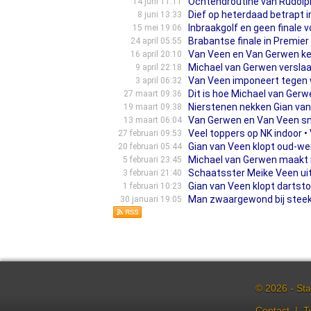
Ochtendroutine van Rudolph v
14 juni 11:11
Dief op heterdaad betrapt i
8 juni 13:33
Inbraakgolf en geen finale 
15 mei 19:06
Brabantse finale in Premier
24 april 05:55
Van Veen en Van Gerwen ken
16 april 20:10
Michael van Gerwen verslaa
9 april 22:18
Van Veen imponeert tegen 
3 april 06:32
Dit is hoe Michael van Gerw
27 maart 09:36
Nierstenen nekken Gian va
19 maart 09:38
Van Gerwen en Van Veen sn
13 maart 06:04
Veel toppers op NK indoor • 
27 februari 09:53
Gian van Veen klopt oud-we
20 februari 05:44
Michael van Gerwen maakt i
5 februari 23:45
Schaatsster Meike Veen uit W
3 februari 21:40
Gian van Veen klopt dartst
1 februari 10:23
Man zwaargewond bij steekpa
30 januari 19:05
© 2026 - Sta
Contact
|
T