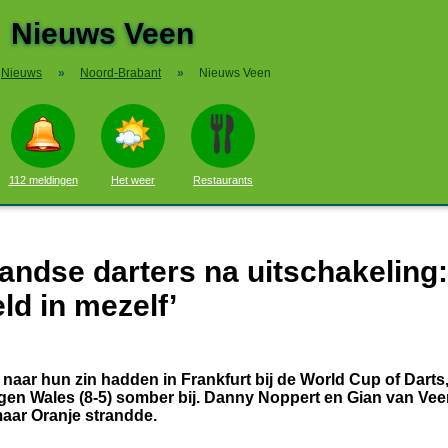
Nieuws Veen
Nieuws
»
Noord-Brabant
»
Nieuws Veen
112 meldingen
Het weer
Restaurants
landse darters na uitschakeling: 
ld in mezelf’
aar hun zin hadden in Frankfurt bij de World Cup of Darts,
tegen Wales (8-5) somber bij. Danny Noppert en Gian van Ve
maar Oranje strandde.