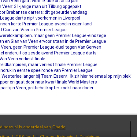
an Veen gaat viral: 'Ik doe dit al 40 jaar'
n Veen: 31-jarige man uit Tilburg opgepakt
voor Brabantse darters: dit gebeurde vandaag
 League darts nipt voorkomen in Liverpool
nen korte Premier League-avond in eigen land
t Gian van Veen in Premier League
wereldkampioen, maar geen Premier League-eindzege
en en Gian van Veen ervoor staan in de Premier League
n Veen, geen Premier League-duel tegen Van Gerwen
el onderuit op zesde avond Premier League darts
Van Veen verliest finale
reldkampioen, maar verliest finale Premier League
ndruk in eerste speelronde van Premier League
esterlee langer bij Team Essent. ‘Ik zit hier helemaal op mijn plek’
opper en gaat door naar kwartfinale World Masters
rtij in Veen, politiehelikopter zoekt naar dader
dIndex.nl is onderdeel van
Obedo
witter
|
RSS feed
|
Chrome Extensie
|
Disclaimer