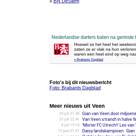
»
BN DeStem
Nederlandse darters balen na gemiste 
Hoewel ze het heel het weekend 
zaten ze er vlak na hun verlore
waren een heel eind op weg naar
» Brabants Dagblad
Foto's bij dit nieuwsbericht
Foto: Brabants Dagblad
Meer nieuws uit Veen
Gian van Veen door miljoen
29 juli 21:45
Van Veen strandt in halve f
25 juli 22:41
'Mister FC Utrecht’ Leo van
8 juli 19:10
Daisy landskampioen · Gian 
15 juni 07:47