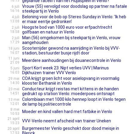
16:13
geplande facelift van het Flujasplein in Venlo?
Vrouw (55) vervolgd voor doodslag op partner na fatale
6 juli
16:16
steekpartij in Venlo
Beloning voor de bob op Stereo Sunday in Venlo: ‘Ik heb
4 juli
13:08
er maar eentje gedronken’
Hoogste bod van 1000 euro voor erfpachtrecht
2 juli
18:58
golfbaan en natuur in Venlo
Man (56) omgekomen bij steekpartij in Venlo, vrouw
2 juli
17:29
aangehouden
Scooterrijder gewond na aanrijding in Venlo bij VVV-
18 juni
16:07
stadion, bestuurder busje rijdt door
11 juni
Meerdere aanhoudingen bij douanecontrole in Venlo
21:09
Sport Kort week 23: Nipt verlies UVV | Marinus
5 juni
16:03
Dijkhuizen trainer VVV Venlo
COA krijgt groen licht voor asielopvang in voormalig
29 mei
14:30
klooster Bethanië in Venlo
Conducteur krijgt reistas met kittens in de handen
23 mei
14:51
gedrukt op station Venlo: moederpoes ontsnapt
Colombiaan met 1000 kilo hennep loopt in Venlo tegen
13 mei
12:01
de lamp bij politiecontrole
8 mei
Moeder en kind vallen hard met fatbike in Venlo
10:53
21 april
VVV-Venlo neemt afscheid van trainer Uneken
15:23
Burgemeester Venlo geschokt door dood meisje in
20 april
17:53
Blerick