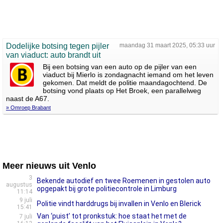
Dodelijke botsing tegen pijler
maandag 31 maart 2025, 05:33 uur
van viaduct: auto brandt uit
Bij een botsing van een auto op de pijler van een
viaduct bij Mierlo is zondagnacht iemand om het leven
gekomen. Dat meldt de politie maandagochtend. De
botsing vond plaats op Het Broek, een parallelweg
naast de A67.
» Omroep Brabant
Meer nieuws uit Venlo
3
Bekende autodief en twee Roemenen in gestolen auto
augustus
opgepakt bij grote politiecontrole in Limburg
11:14
9 juli
Politie vindt harddrugs bij invallen in Venlo en Blerick
15:41
Van ‘puist’ tot pronkstuk: hoe staat het met de
7 juli