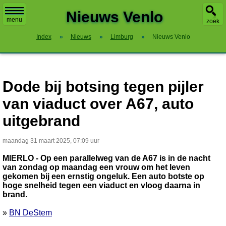
X
Nieuws Venlo
menu
zoek
Index
»
Nieuws
»
Limburg
»
Nieuws Venlo
Dode bij botsing tegen pijler
van viaduct over A67, auto
uitgebrand
maandag 31 maart 2025, 07:09 uur
MIERLO - Op een parallelweg van de A67 is in de nacht
van zondag op maandag een vrouw om het leven
gekomen bij een ernstig ongeluk. Een auto botste op
hoge snelheid tegen een viaduct en vloog daarna in
brand.
»
BN DeStem