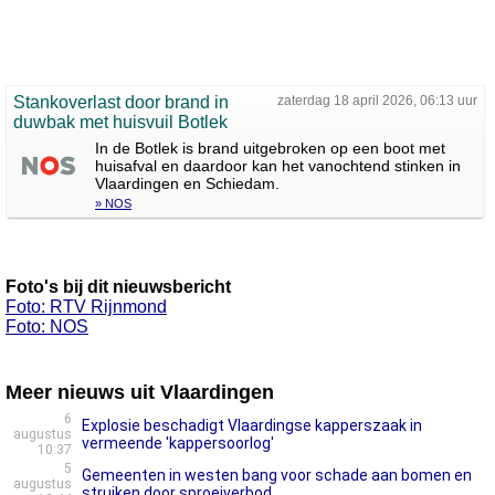
Stankoverlast door brand in
zaterdag 18 april 2026, 06:13 uur
duwbak met huisvuil Botlek
In de Botlek is brand uitgebroken op een boot met
huisafval en daardoor kan het vanochtend stinken in
Vlaardingen en Schiedam.
» NOS
Foto's bij dit nieuwsbericht
Foto: RTV Rijnmond
Foto: NOS
Meer nieuws uit Vlaardingen
6
Explosie beschadigt Vlaardingse kapperszaak in
augustus
vermeende 'kappersoorlog'
10:37
5
Gemeenten in westen bang voor schade aan bomen en
augustus
struiken door sproeiverbod