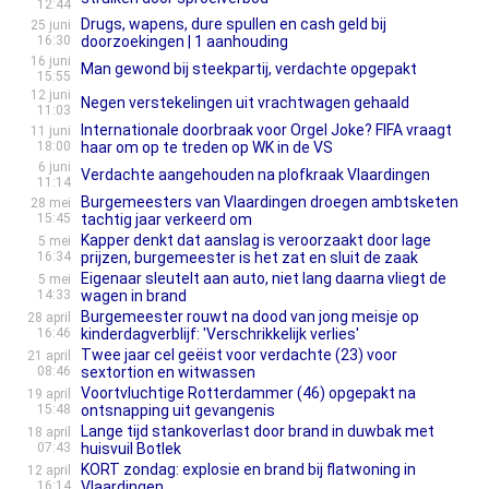
12:44
Drugs, wapens, dure spullen en cash geld bij
25 juni
16:30
doorzoekingen | 1 aanhouding
16 juni
Man gewond bij steekpartij, verdachte opgepakt
15:55
12 juni
Negen verstekelingen uit vrachtwagen gehaald
11:03
Internationale doorbraak voor Orgel Joke? FIFA vraagt
11 juni
18:00
haar om op te treden op WK in de VS
6 juni
Verdachte aangehouden na plofkraak Vlaardingen
11:14
Burgemeesters van Vlaardingen droegen ambtsketen
28 mei
15:45
tachtig jaar verkeerd om
Kapper denkt dat aanslag is veroorzaakt door lage
5 mei
16:34
prijzen, burgemeester is het zat en sluit de zaak
Eigenaar sleutelt aan auto, niet lang daarna vliegt de
5 mei
14:33
wagen in brand
Burgemeester rouwt na dood van jong meisje op
28 april
16:46
kinderdagverblijf: 'Verschrikkelijk verlies'
Twee jaar cel geëist voor verdachte (23) voor
21 april
08:46
sextortion en witwassen
Voortvluchtige Rotterdammer (46) opgepakt na
19 april
15:48
ontsnapping uit gevangenis
Lange tijd stankoverlast door brand in duwbak met
18 april
07:43
huisvuil Botlek
KORT zondag: explosie en brand bij flatwoning in
12 april
16:14
Vlaardingen