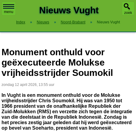
X
Nieuws Vught
menu
zoek
Index
»
Nieuws
»
Noord-Brabant
»
Nieuws Vught
Monument onthuld voor
geëxecuteerde Molukse
vrijheidsstrijder Soumokil
zondag 12 april 2026, 13:55 uur
In Vught is een monument onthuld voor de Molukse
vrijheidsstrijder Chris Soumokil. Hij was van 1950 tot
1966 president van de onafhankelijke Republiek der
Zuid-Molukken (RMS) en verzette zich tegen de integratie
van die deelstaat in de Republiek Indonesië. Zondag is
het precies zestig jaar geleden dat hij werd geëxecuteerd
op bevel van Soeharto, president van Indonesië.