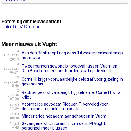
Foto's bij dit nieuwsbericht
Foto: RTV Drenthe
Meer nieuws uit Vught
4
Van den Brink roept nog eens 14 weigergemeenten op
augustus
het matje
20:13
4
Twee mannen gewond bij ongeval tussen Vught en
augustus
Den Bosch, andere bestuurder slaat op de vlucht
06:31
3
Corné H. krijgt voorwaardelijke celstraf voor gijzeling in
augustus
gevangenis
15:40
3
Rechter beslist vandaag of gijzelnemer Corné H. straf
augustus
krijgt
07:00
Voormalige advocaat Ridouan T. vervolgd voor
28 juli
17:06
deelname criminele organisatie
26 juli
Minderjarige nepagent aangehouden in Vught
08:08
Gevangene sticht brand in zijn cel in PI Vught,
24 juli
19:45
personeel moet blussen