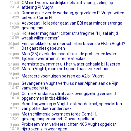
OM eist voorwaardelijke celstraf voor gijzeling op
20 juli
23:14
afdeling PI Vught
Drama op je vierde werkdag, gegijzelden PI Vught willen
20 juli
14:29
cel voor Corné H.
Advocaat: Holleeder gaat van EBI naar minder strenge
17 juli
18:09
gevangenis
Holleeder mag naar lichter strafregime: ‘Hij zal altijd
2 juli
13:59
wraak willen nemen’
Een smokkeldrone neerschieten boven de EBI in Vught?
30 juni
09:11
Dat gaat niet gebeuren
Man (35) overleden nadat hij in de problemen kwam
28 juni
16:08
tijdens zwemmen in recreatieplas
Vermiste zwemmer uit het water gehaald bij IJzeren
27 juni
14:58
Man in Vught, man met spoed naar ziekenhuis
26 juni
Meerdere voertuigen botsen op A2 bij Vught
16:32
Gevangenen Vught verhuisd naar Alphen aan de Rijn
25 juni
13:47
vanwege hitte
Corné H. ondanks strafzaak over gijzeling versneld
18 juni
18:18
opgenomen in tbs-kliniek
Brand bij woning in Vught: ook harde knal, specialisten
17 juni
07:37
van politie doen onderzoek
Met schilmesje overmeesterde Corné H.
13 juni
13:51
gevangenispersoneel: 'Onvoorspelbaar'
Probleem met verkeerslichten N65 Vught opgelost:
3 juni
13:10
rijstroken zijn weer open