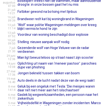
Bosexpert vreest niet de vlammen, maar aanhoudende
augustus
droogte: in onze bossen gaat het nu mis
07:00
21 juli
Fatbiker gewond na botsing met lijnbus
13:21
16 juli
Brandweer redt kat bij woningbrand in Wageningen
09:39
'Wolf' waar politie Wageningen meldingen over kreeg
13 juli
11:14
blijkt vermiste hond te zijn
13 juli
Voordeur van woning beschadigd door explosie
07:52
10 juli
Stelling: nieuwe aanpak wolf nodig
09:50
Gezenderde wolf van Hoge Veluwe van de radar
7 juli
21:30
verdwenen
29 juni
Man ligt bewusteloos op straat naast zijn scooter
12:36
Oplichting uit naam van ‘meneer pastoor’: parochies
14 juni
10:08
dupe van phishing
27 mei
Jongen bekneld tussen takken van boom
17:36
19 mei
Auto deels in de lucht nadat deze van de weg raakt
16:40
Geluk bij een ongeluk met Tesla: ‘Die meisjes waren
8 mei
14:14
daar nét niet meer aan het rolschaatsen’
Gaslek bij wegwerkzaamheden, een persoon naar het
6 mei
15:32
ziekenhuis
Vrijheidsdefilé in Wageningen zonder incidenten: Marco
5 mei