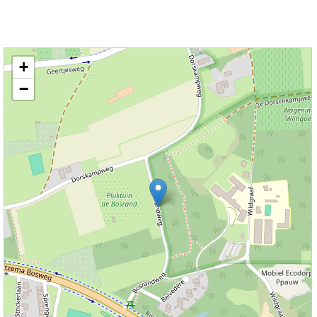
Kaart nieuws Wageningen. Locatie nieuws: 51.97266 / 5.69231 Bosrandweg
+
−