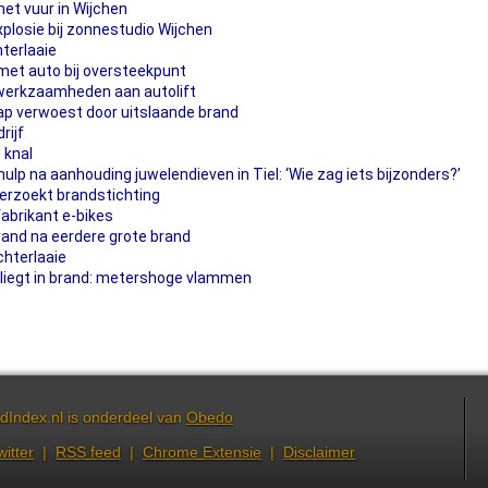
et vuur in Wijchen
losie bij zonnestudio Wijchen
hterlaaie
met auto bij oversteekpunt
 werkzaamheden aan autolift
p verwoest door uitslaande brand
rijf
 knal
ulp na aanhouding juwelendieven in Tiel: ‘Wie zag iets bijzonders?’
derzoekt brandstichting
 fabrikant e-bikes
rand na eerdere grote brand
chterlaaie
vliegt in brand: metershoge vlammen
dIndex.nl is onderdeel van
Obedo
witter
|
RSS feed
|
Chrome Extensie
|
Disclaimer