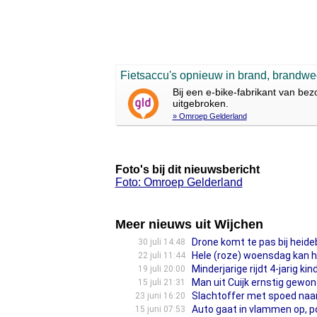
Fietsaccu's opnieuw in brand, brandweer
Bij een e-bike-fabrikant van b
uitgebroken.
» Omroep Gelderland
Foto's bij dit nieuwsbericht
Foto: Omroep Gelderland
Meer nieuws uit Wijchen
Drone komt te pas bij heide
30 juli 14:48
Hele (roze) woensdag kan h
22 juli 11:44
Minderjarige rijdt 4-jarig ki
19 juli 20:00
Man uit Cuijk ernstig gewond
15 juli 21:31
Slachtoffer met spoed naar
23 juni 16:20
Auto gaat in vlammen op, po
15 juni 07:53