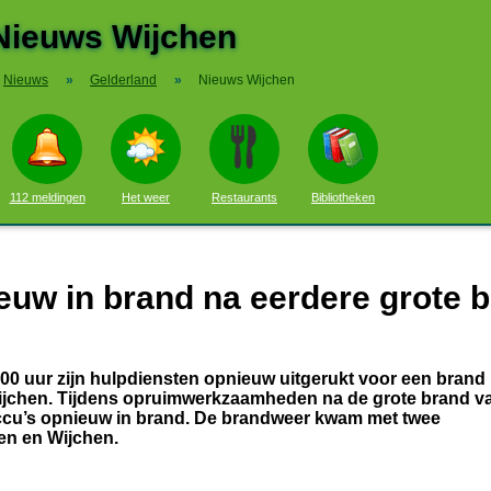
Nieuws Wijchen
Nieuws
»
Gelderland
»
Nieuws Wijchen
112 meldingen
Het weer
Restaurants
Bibliotheken
euw in brand na eerdere grote 
uur zijn hulpdiensten opnieuw uitgerukt voor een brand b
Wijchen. Tijdens opruimwerkzaamheden na de grote brand va
ccu’s opnieuw in brand. De brandweer kwam met twee
gen en Wijchen.