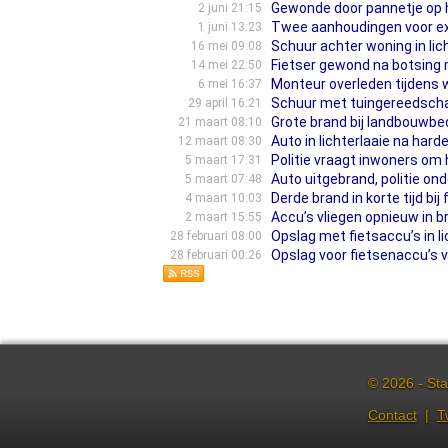
Gewonde door pannetje op h
2 juni 21:15
Twee aanhoudingen voor exp
1 juni 13:23
Schuur achter woning in lic
16 mei 09:08
Fietser gewond na botsing 
14 mei 22:50
Monteur overleden tijdens
6 mei 16:37
Schuur met tuingereedscha
29 april 16:21
Grote brand bij landbouwbed
21 maart 08:10
Auto in lichterlaaie na harde
12 maart 08:30
Politie vraagt inwoners om h
5 maart 17:31
Auto uitgebrand, politie on
5 maart 07:48
Derde brand in korte tijd bij
4 maart 10:03
Accu’s vliegen opnieuw in b
2 maart 15:55
Opslag met fietsaccu’s in li
28 februari 08:00
Opslag voor fietsenaccu’s 
28 februari 00:26
© 2026 - Sta
Contact
|
T