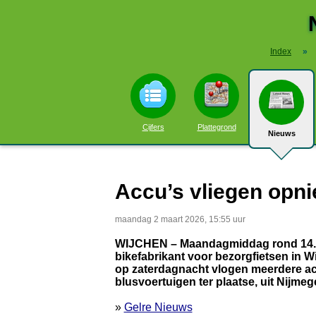
Index
»
Cijfers
Plattegrond
Nieuws
Accu’s vliegen opni
maandag 2 maart 2026, 15:55 uur
WIJCHEN – Maandagmiddag rond 14.00 
bikefabrikant voor bezorgfietsen in 
op zaterdagnacht vlogen meerdere a
blusvoertuigen ter plaatse, uit Nijme
»
Gelre Nieuws