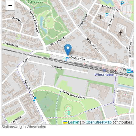
−
Leaflet
|
©
OpenStreetMap
contributors
Stationsweg in Winschoten