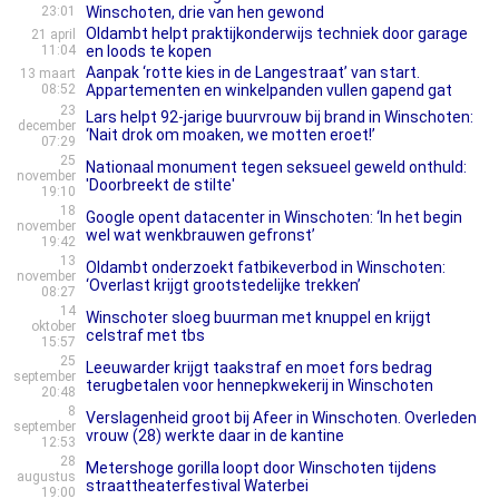
23:01
Winschoten, drie van hen gewond
Oldambt helpt praktijkonderwijs techniek door garage
21 april
11:04
en loods te kopen
Aanpak ‘rotte kies in de Langestraat’ van start.
13 maart
08:52
Appartementen en winkelpanden vullen gapend gat
23
Lars helpt 92-jarige buurvrouw bij brand in Winschoten:
december
‘Nait drok om moaken, we motten eroet!’
07:29
25
Nationaal monument tegen seksueel geweld onthuld:
november
'Doorbreekt de stilte'
19:10
18
Google opent datacenter in Winschoten: ‘In het begin
november
wel wat wenkbrauwen gefronst’
19:42
13
Oldambt onderzoekt fatbikeverbod in Winschoten:
november
‘Overlast krijgt grootstedelijke trekken’
08:27
14
Winschoter sloeg buurman met knuppel en krijgt
oktober
celstraf met tbs
15:57
25
Leeuwarder krijgt taakstraf en moet fors bedrag
september
terugbetalen voor hennepkwekerij in Winschoten
20:48
8
Verslagenheid groot bij Afeer in Winschoten. Overleden
september
vrouw (28) werkte daar in de kantine
12:53
28
Metershoge gorilla loopt door Winschoten tijdens
augustus
straattheaterfestival Waterbei
19:00