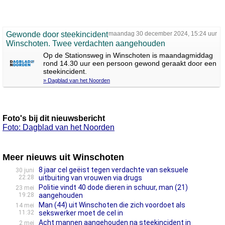
Gewonde door steekincident
maandag 30 december 2024, 15:24 uur
Winschoten. Twee verdachten aangehouden
Op de Stationsweg in Winschoten is maandagmiddag
rond 14.30 uur een persoon gewond geraakt door een
steekincident.
» Dagblad van het Noorden
Foto's bij dit nieuwsbericht
Foto: Dagblad van het Noorden
Meer nieuws uit Winschoten
8 jaar cel geëist tegen verdachte van seksuele
30 juni
22:28
uitbuiting van vrouwen via drugs
Politie vindt 40 dode dieren in schuur, man (21)
23 mei
19:28
aangehouden
Man (44) uit Winschoten die zich voordoet als
14 mei
11:32
sekswerker moet de cel in
Acht mannen aangehouden na steekincident in
2 mei