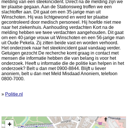
melding van een steekincident. Direct na de melding zijn we
ter plaatse gegaan. Aan de Stationsweg troffen we een
slachtoffer aan. Dit gaat om een 35-jarige man uit
Winschoten. Hij was lichtgewond en werd ter plaatse
gecontroleerd door medisch personeel. Hij hoefde niet mee
naar het ziekenhuis. Aanhouding verdachten Kort na de
melding hebben we twee verdachten aangehouden. Dit gaat
om een 40-jarige vrouw uit Winschoten en een 56-jarige man
uit Oude Pekela. Zij zitten beide vast en worden verhoord.
Het onderzoek naar het steekincident gaat vandaag verder.
Getuigen gezocht De recherche komt graag in contact met
mensen die informatie hebben die van belang is voor het
onderzoek. Heeft u informatie die de politie kan helpen in het
onderzoek? Belt u dan met 0900-8844. Blijft u liever
anoniem, belt u dan met Meld Misdaad Anoniem, telefoon
0800-7000.
»
Politie.nl
Kaart nieuws Winschoten. Locatie nieuws: 53.13976 / 7.03301 Stationsweg
+