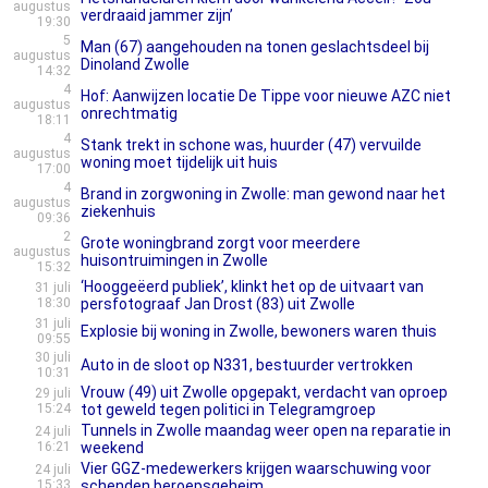
augustus
verdraaid jammer zijn’
19:30
5
Man (67) aangehouden na tonen geslachtsdeel bij
augustus
Dinoland Zwolle
14:32
4
Hof: Aanwijzen locatie De Tippe voor nieuwe AZC niet
augustus
onrechtmatig
18:11
4
Stank trekt in schone was, huurder (47) vervuilde
augustus
woning moet tijdelijk uit huis
17:00
4
Brand in zorgwoning in Zwolle: man gewond naar het
augustus
ziekenhuis
09:36
2
Grote woningbrand zorgt voor meerdere
augustus
huisontruimingen in Zwolle
15:32
‘Hooggeëerd publiek’, klinkt het op de uitvaart van
31 juli
18:30
persfotograaf Jan Drost (83) uit Zwolle
31 juli
Explosie bij woning in Zwolle, bewoners waren thuis
09:55
30 juli
Auto in de sloot op N331, bestuurder vertrokken
10:31
Vrouw (49) uit Zwolle opgepakt, verdacht van oproep
29 juli
15:24
tot geweld tegen politici in Telegramgroep
Tunnels in Zwolle maandag weer open na reparatie in
24 juli
16:21
weekend
Vier GGZ-medewerkers krijgen waarschuwing voor
24 juli
15:33
schenden beroepsgeheim