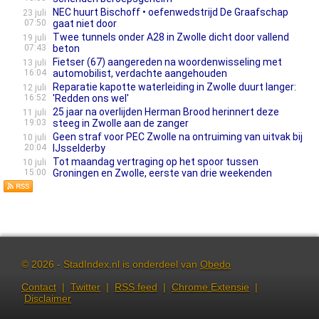
NEC huurt Bischoff • oefenwedstrijd De Graafschap
23 juli
07:50
gaat niet door
Twee tunnels onder A28 in Zwolle dicht door vallend
19 juli
07:43
beton
Fietser (67) aangereden na woordenwisseling met
13 juli
16:04
automobilist, verdachte aangehouden
Reparatie kapotte waterleiding in Zwolle duurt langer:
12 juli
16:52
'Redden ons wel'
25 jaar na overlijden Herman Brood herinnert deze
11 juli
19:03
steeg in Zwolle aan de zanger
Geen straf voor PEC Zwolle na ontruiming van uitvak bij
10 juli
20:04
IJsselderby
Tot maandag vertraging op het spoor tussen
10 juli
15:00
Groningen en Zwolle, eerste van drie weekenden
© 2026 - StadIndex.nl is onderdeel van
Obedo
Contact
|
Twitter
|
RSS feed
|
Chrome Extensie
|
Disclaimer