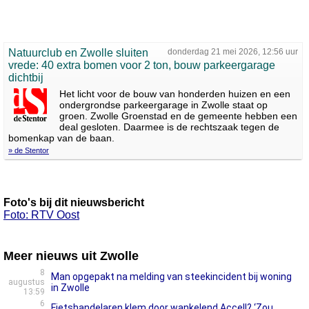
Natuurclub en Zwolle sluiten
donderdag 21 mei 2026, 12:56 uur
vrede: 40 extra bomen voor 2 ton, bouw parkeergarage
dichtbij
Het licht voor de bouw van honderden huizen en een
ondergrondse parkeergarage in Zwolle staat op
groen. Zwolle Groenstad en de gemeente hebben een
deal gesloten. Daarmee is de rechtszaak tegen de
bomenkap van de baan.
» de Stentor
Foto's bij dit nieuwsbericht
Foto: RTV Oost
Meer nieuws uit Zwolle
8
Man opgepakt na melding van steekincident bij woning
augustus
in Zwolle
13:59
6
Fietshandelaren klem door wankelend Accell? ‘Zou