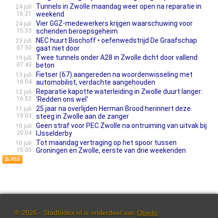
Tunnels in Zwolle maandag weer open na reparatie in
24 juli
16:21
weekend
Vier GGZ-medewerkers krijgen waarschuwing voor
24 juli
15:33
schenden beroepsgeheim
NEC huurt Bischoff • oefenwedstrijd De Graafschap
23 juli
07:50
gaat niet door
Twee tunnels onder A28 in Zwolle dicht door vallend
19 juli
07:43
beton
Fietser (67) aangereden na woordenwisseling met
13 juli
16:04
automobilist, verdachte aangehouden
Reparatie kapotte waterleiding in Zwolle duurt langer:
12 juli
16:52
'Redden ons wel'
25 jaar na overlijden Herman Brood herinnert deze
11 juli
19:03
steeg in Zwolle aan de zanger
Geen straf voor PEC Zwolle na ontruiming van uitvak bij
10 juli
20:04
IJsselderby
Tot maandag vertraging op het spoor tussen
10 juli
15:00
Groningen en Zwolle, eerste van drie weekenden
© 2026 - StadIndex.nl is onderdeel van
Obedo