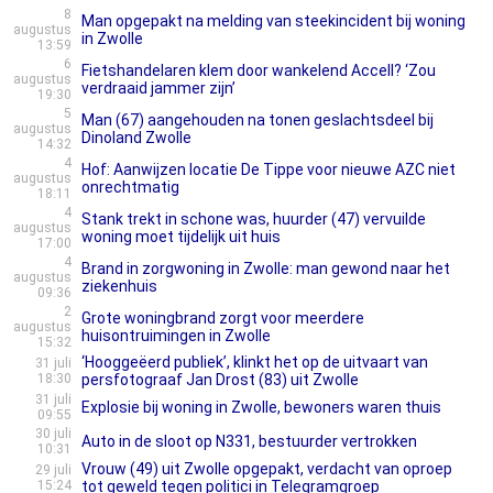
8
Man opgepakt na melding van steekincident bij woning
augustus
in Zwolle
13:59
6
Fietshandelaren klem door wankelend Accell? ‘Zou
augustus
verdraaid jammer zijn’
19:30
5
Man (67) aangehouden na tonen geslachtsdeel bij
augustus
Dinoland Zwolle
14:32
4
Hof: Aanwijzen locatie De Tippe voor nieuwe AZC niet
augustus
onrechtmatig
18:11
4
Stank trekt in schone was, huurder (47) vervuilde
augustus
woning moet tijdelijk uit huis
17:00
4
Brand in zorgwoning in Zwolle: man gewond naar het
augustus
ziekenhuis
09:36
2
Grote woningbrand zorgt voor meerdere
augustus
huisontruimingen in Zwolle
15:32
‘Hooggeëerd publiek’, klinkt het op de uitvaart van
31 juli
18:30
persfotograaf Jan Drost (83) uit Zwolle
31 juli
Explosie bij woning in Zwolle, bewoners waren thuis
09:55
30 juli
Auto in de sloot op N331, bestuurder vertrokken
10:31
Vrouw (49) uit Zwolle opgepakt, verdacht van oproep
29 juli
15:24
tot geweld tegen politici in Telegramgroep