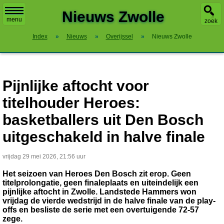
X
Nieuws Zwolle
menu
zoek
Index
»
Nieuws
»
Overijssel
»
Nieuws Zwolle
Pijnlijke aftocht voor
titelhouder Heroes:
basketballers uit Den Bosch
uitgeschakeld in halve finale
vrijdag 29 mei 2026, 21:56 uur
Het seizoen van Heroes Den Bosch zit erop. Geen
titelprolongatie, geen finaleplaats en uiteindelijk een
pijnlijke aftocht in Zwolle. Landstede Hammers won
vrijdag de vierde wedstrijd in de halve finale van de play-
offs en besliste de serie met een overtuigende 72-57
zege.