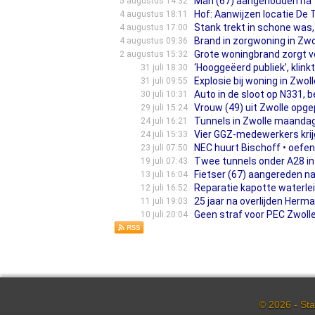
Man (67) aangehouden na t
5 augustus 14:32
Hof: Aanwijzen locatie De
4 augustus 18:11
Stank trekt in schone was, 
4 augustus 17:00
Brand in zorgwoning in Zw
4 augustus 09:36
Grote woningbrand zorgt v
2 augustus 15:32
‘Hooggeëerd publiek’, klink
31 juli 18:30
Explosie bij woning in Zwo
31 juli 09:55
Auto in de sloot op N331, 
30 juli 10:31
Vrouw (49) uit Zwolle opge
29 juli 15:24
Tunnels in Zwolle maandag
24 juli 16:21
Vier GGZ-medewerkers kri
24 juli 15:33
NEC huurt Bischoff • oefen
23 juli 07:50
Twee tunnels onder A28 in 
19 juli 07:43
Fietser (67) aangereden n
13 juli 16:04
Reparatie kapotte waterleid
12 juli 16:52
25 jaar na overlijden Herm
11 juli 19:03
Geen straf voor PEC Zwolle 
10 juli 20:04
© 2026 - Sta