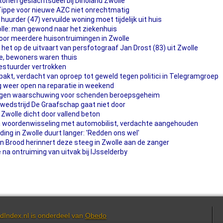
onen geslachtsdeel bij Dinoland Zwolle
 Tippe voor nieuwe AZC niet onrechtmatig
huurder (47) vervuilde woning moet tijdelijk uit huis
olle: man gewond naar het ziekenhuis
oor meerdere huisontruimingen in Zwolle
t het op de uitvaart van persfotograaf Jan Drost (83) uit Zwolle
lle, bewoners waren thuis
bestuurder vertrokken
pakt, verdacht van oproep tot geweld tegen politici in Telegramgroep
 weer open na reparatie in weekend
jgen waarschuwing voor schenden beroepsgeheim
wedstrijd De Graafschap gaat niet door
Zwolle dicht door vallend beton
a woordenwisseling met automobilist, verdachte aangehouden
ing in Zwolle duurt langer: 'Redden ons wel'
an Brood herinnert deze steeg in Zwolle aan de zanger
na ontruiming van uitvak bij IJsselderby
dIndex.nl is onderdeel van
Obedo