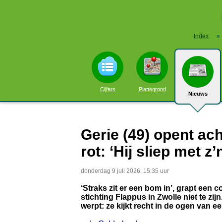
Index
»
Cijfers
Plattegrond
Nieuws
Gerie (49) opent ach
rot: ‘Hij sliep met z
donderdag 9 juli 2026, 15:35 uur
‘Straks zit er een bom in’, grapt een c
stichting Flappus in Zwolle niet te zij
werpt: ze kijkt recht in de ogen van e