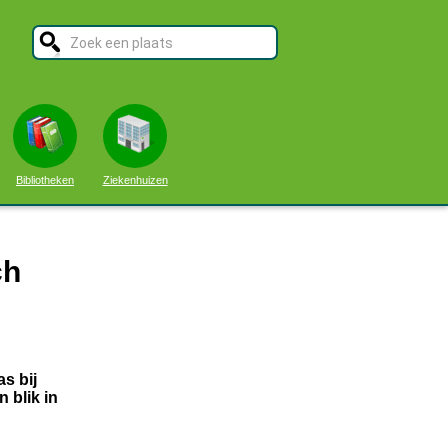
Bibliotheken
Ziekenhuizen
ch
as bij
 blik in