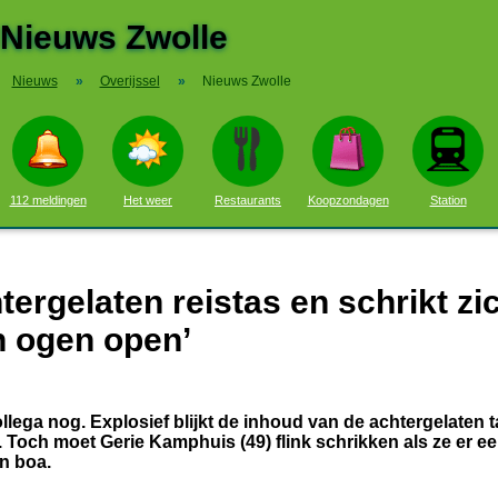
Nieuws Zwolle
Nieuws
»
Overijssel
»
Nieuws Zwolle
112 meldingen
Het weer
Restaurants
Koopzondagen
Station
tergelaten reistas en schrikt zi
’n ogen open’
ollega nog. Explosief blijkt de inhoud van de achtergelaten t
n. Toch moet Gerie Kamphuis (49) flink schrikken als ze er een
en boa.