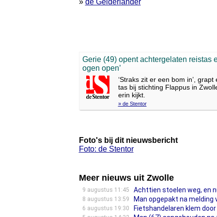
»
de Gelderlander
Gerie (49) opent achtergelaten reistas en
ogen open’
‘Straks zit er een bom in’, grapt
tas bij stichting Flappus in Zwol
erin kijkt.
» de Stentor
Foto's bij dit nieuwsbericht
Foto: de Stentor
Meer nieuws uit Zwolle
Achttien stoelen weg, en n
9 augustus 11:45
Man opgepakt na melding va
8 augustus 13:59
Fietshandelaren klem door 
6 augustus 19:30