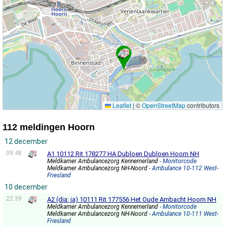
Leaflet
|
©
OpenStreetMap
contributors
112 meldingen Hoorn
12 december
09:48
A1 10112 Rit 178277 HA Dubloen Dubloen Hoorn NH
Meldkamer Ambulancezorg Kennemerland
- Monitorcode
Meldkamer Ambulancezorg NH-Noord
- Ambulance 10-112 West-
Friesland
10 december
22:39
A2 (dia: ja) 10111 Rit 177556 Het Oude Ambacht Hoorn NH
Meldkamer Ambulancezorg Kennemerland
- Monitorcode
Meldkamer Ambulancezorg NH-Noord
- Ambulance 10-111 West-
Friesland