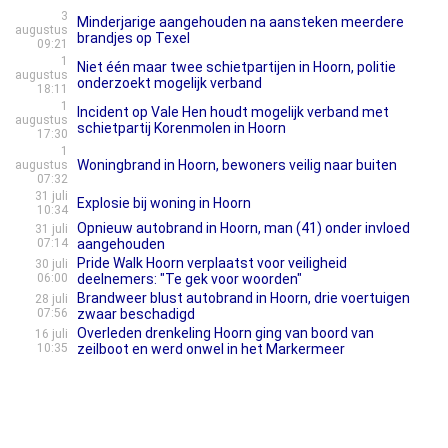
3
Minderjarige aangehouden na aansteken meerdere
augustus
brandjes op Texel
09:21
1
Niet één maar twee schietpartijen in Hoorn, politie
augustus
onderzoekt mogelijk verband
18:11
1
Incident op Vale Hen houdt mogelijk verband met
augustus
schietpartij Korenmolen in Hoorn
17:30
1
Woningbrand in Hoorn, bewoners veilig naar buiten
augustus
07:32
31 juli
Explosie bij woning in Hoorn
10:34
Opnieuw autobrand in Hoorn, man (41) onder invloed
31 juli
07:14
aangehouden
Pride Walk Hoorn verplaatst voor veiligheid
30 juli
06:00
deelnemers: "Te gek voor woorden"
Brandweer blust autobrand in Hoorn, drie voertuigen
28 juli
07:56
zwaar beschadigd
Overleden drenkeling Hoorn ging van boord van
16 juli
10:35
zeilboot en werd onwel in het Markermeer