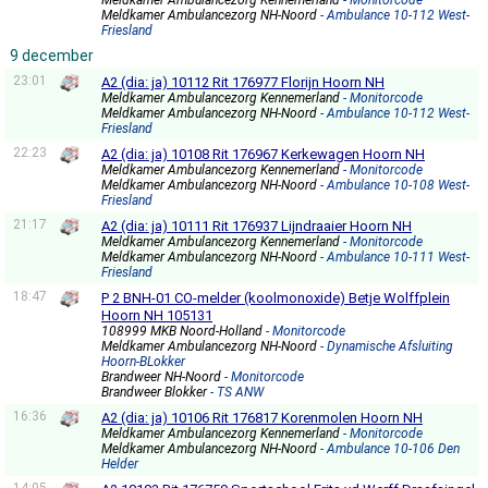
Meldkamer Ambulancezorg Kennemerland
- Monitorcode
Meldkamer Ambulancezorg NH-Noord
- Ambulance 10-112 West-
Friesland
9 december
23:01
A2 (dia: ja) 10112 Rit 176977 Florijn Hoorn NH
Meldkamer Ambulancezorg Kennemerland
- Monitorcode
Meldkamer Ambulancezorg NH-Noord
- Ambulance 10-112 West-
Friesland
22:23
A2 (dia: ja) 10108 Rit 176967 Kerkewagen Hoorn NH
Meldkamer Ambulancezorg Kennemerland
- Monitorcode
Meldkamer Ambulancezorg NH-Noord
- Ambulance 10-108 West-
Friesland
21:17
A2 (dia: ja) 10111 Rit 176937 Lijndraaier Hoorn NH
Meldkamer Ambulancezorg Kennemerland
- Monitorcode
Meldkamer Ambulancezorg NH-Noord
- Ambulance 10-111 West-
Friesland
18:47
P 2 BNH-01 CO-melder (koolmonoxide) Betje Wolffplein
Hoorn NH 105131
108999 MKB Noord-Holland
- Monitorcode
Meldkamer Ambulancezorg NH-Noord
- Dynamische Afsluiting
Hoorn-BLokker
Brandweer NH-Noord
- Monitorcode
Brandweer Blokker
- TS ANW
16:36
A2 (dia: ja) 10106 Rit 176817 Korenmolen Hoorn NH
Meldkamer Ambulancezorg Kennemerland
- Monitorcode
Meldkamer Ambulancezorg NH-Noord
- Ambulance 10-106 Den
Helder