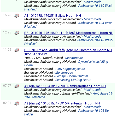
Meldkamer Ambulancezorg Kennemerland
- Monitorcode
Meldkamer Ambulancezorg NH-Noord
- Ambulance 10-110 West-
Friesland
15:25
A1 10104 Rit 176251 Baljuw Hoorn NH
Meldkamer Ambulancezorg Kennemerland
- Monitorcode
Meldkamer Ambulancezorg NH-Noord
- Ambulance 10-104 West-
Friesland
12:25
B2 10110 Rit 176146 DLH seh (A0) Maelsonstraat Hoorn NH
Meldkamer Ambulancezorg Kennemerland
- Monitorcode
Meldkamer Ambulancezorg NH-Noord
- Ambulance 10-110 West-
Friesland
11:05
P 1 BNH-02 Ass. Ambu (afhijsen) De Huesmolen Hoorn NH
105151 105132
108999 MKB Noord-Holland
- Monitorcode
Meldkamer Ambulancezorg NH-Noord
- Dynamische afsluiting
Hoorn
Brandweer NH-Noord
- GMS Koppelingscode
Brandweer NH-Noord
- Monitorcode
Brandweer NH-Noord
- Beroeps Hoorn-Centrum
Brandweer NH-Noord
- Bemanning HW Dag Hoorn
07:07
A2 (dia: ja) 11134 Rit 175983 Rembrandtlaan Hoorn NH
Meldkamer Ambulancezorg Kennemerland
- Monitorcode
Meldkamer Ambulancezorg Zaansteek-Waterland
- Ambulance 11-
134 Purmerend
02:01
A2 (dia: ja) 10106 Rit 175916 Krententuin Hoorn NH
Meldkamer Ambulancezorg Kennemerland
- Monitorcode
Meldkamer Ambulancezorg NH-Noord
- Ambulance 10-106 Den
Helder