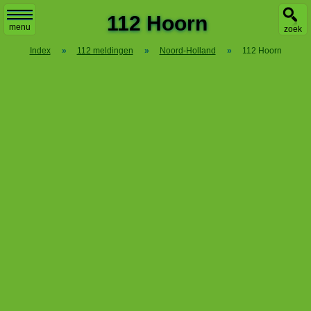
X
112 Hoorn
menu
zoek
Index
»
112 meldingen
»
Noord-Holland
»
112 Hoorn