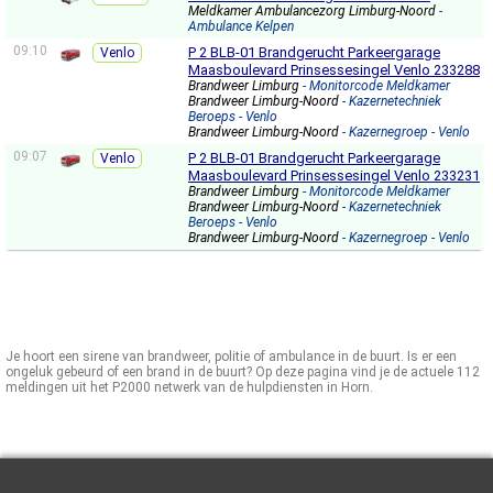
Meldkamer Ambulancezorg Limburg-Noord
-
Ambulance Kelpen
09:10
P 2 BLB-01 Brandgerucht Parkeergarage
Venlo
Maasboulevard Prinsessesingel Venlo 233288
Brandweer Limburg
- Monitorcode Meldkamer
Brandweer Limburg-Noord
- Kazernetechniek
Beroeps - Venlo
Brandweer Limburg-Noord
- Kazernegroep - Venlo
09:07
P 2 BLB-01 Brandgerucht Parkeergarage
Venlo
Maasboulevard Prinsessesingel Venlo 233231
Brandweer Limburg
- Monitorcode Meldkamer
Brandweer Limburg-Noord
- Kazernetechniek
Beroeps - Venlo
Brandweer Limburg-Noord
- Kazernegroep - Venlo
Je hoort een sirene van brandweer, politie of ambulance in de buurt. Is er een
ongeluk gebeurd of een brand in de buurt? Op deze pagina vind je de actuele 112
meldingen uit het P2000 netwerk van de hulpdiensten in Horn.