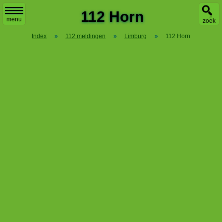
X
112 Horn
menu
zoek
Index
»
112 meldingen
»
Limburg
»
112 Horn