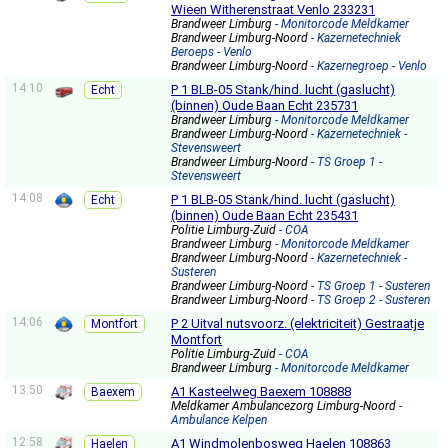
Wieen Witherenstraat Venlo 233231
Brandweer Limburg
- Monitorcode Meldkamer
Brandweer Limburg-Noord
- Kazernetechniek
Beroeps - Venlo
Brandweer Limburg-Noord
- Kazernegroep - Venlo
14:10
P 1 BLB-05 Stank/hind. lucht (gaslucht)
Echt
(binnen) Oude Baan Echt 235731
Brandweer Limburg
- Monitorcode Meldkamer
Brandweer Limburg-Noord
- Kazernetechniek -
Stevensweert
Brandweer Limburg-Noord
- TS Groep 1 -
Stevensweert
14:08
P 1 BLB-05 Stank/hind. lucht (gaslucht)
Echt
(binnen) Oude Baan Echt 235431
Politie Limburg-Zuid
- COA
Brandweer Limburg
- Monitorcode Meldkamer
Brandweer Limburg-Noord
- Kazernetechniek -
Susteren
Brandweer Limburg-Noord
- TS Groep 1 - Susteren
Brandweer Limburg-Noord
- TS Groep 2 - Susteren
14:06
P 2 Uitval nutsvoorz. (elektriciteit) Gestraatje
Montfort
Montfort
Politie Limburg-Zuid
- COA
Brandweer Limburg
- Monitorcode Meldkamer
13:50
A1 Kasteelweg Baexem 108888
Baexem
Meldkamer Ambulancezorg Limburg-Noord
-
Ambulance Kelpen
12:58
A1 Windmolenbosweg Haelen 108863
Haelen