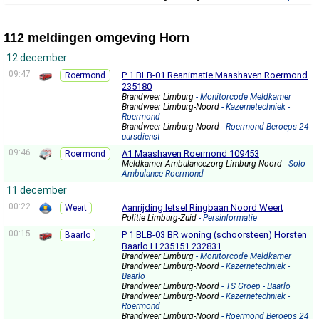
112 meldingen omgeving Horn
12 december
09:47
P 1 BLB-01 Reanimatie Maashaven Roermond
Roermond
235180
Brandweer Limburg
- Monitorcode Meldkamer
Brandweer Limburg-Noord
- Kazernetechniek -
Roermond
Brandweer Limburg-Noord
- Roermond Beroeps 24
uursdienst
09:46
A1 Maashaven Roermond 109453
Roermond
Meldkamer Ambulancezorg Limburg-Noord
- Solo
Ambulance Roermond
11 december
00:22
Aanrijding letsel Ringbaan Noord Weert
Weert
Politie Limburg-Zuid
- Persinformatie
00:15
P 1 BLB-03 BR woning (schoorsteen) Horsten
Baarlo
Baarlo LI 235151 232831
Brandweer Limburg
- Monitorcode Meldkamer
Brandweer Limburg-Noord
- Kazernetechniek -
Baarlo
Brandweer Limburg-Noord
- TS Groep - Baarlo
Brandweer Limburg-Noord
- Kazernetechniek -
Roermond
Brandweer Limburg-Noord
- Roermond Beroeps 24