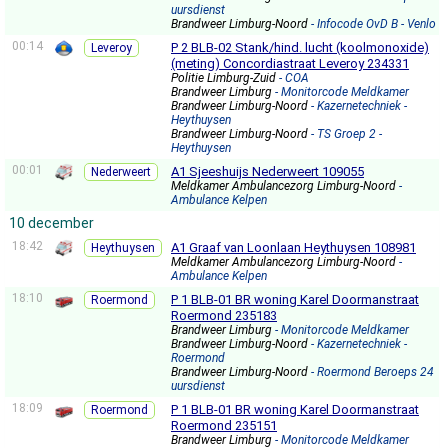
uursdienst
Brandweer Limburg-Noord
- Infocode OvD B - Venlo
00:14
P 2 BLB-02 Stank/hind. lucht (koolmonoxide)
Leveroy
(meting) Concordiastraat Leveroy 234331
Politie Limburg-Zuid
- COA
Brandweer Limburg
- Monitorcode Meldkamer
Brandweer Limburg-Noord
- Kazernetechniek -
Heythuysen
Brandweer Limburg-Noord
- TS Groep 2 -
Heythuysen
00:01
A1 Sjeeshuijs Nederweert 109055
Nederweert
Meldkamer Ambulancezorg Limburg-Noord
-
Ambulance Kelpen
10 december
18:42
A1 Graaf van Loonlaan Heythuysen 108981
Heythuysen
Meldkamer Ambulancezorg Limburg-Noord
-
Ambulance Kelpen
18:10
P 1 BLB-01 BR woning Karel Doormanstraat
Roermond
Roermond 235183
Brandweer Limburg
- Monitorcode Meldkamer
Brandweer Limburg-Noord
- Kazernetechniek -
Roermond
Brandweer Limburg-Noord
- Roermond Beroeps 24
uursdienst
18:09
P 1 BLB-01 BR woning Karel Doormanstraat
Roermond
Roermond 235151
Brandweer Limburg
- Monitorcode Meldkamer