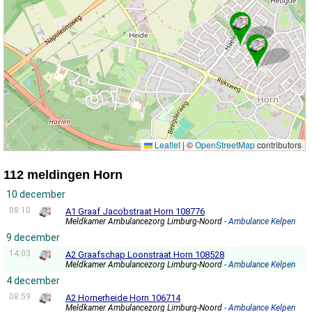
Leaflet
|
©
OpenStreetMap
contributors
112 meldingen Horn
10 december
08:10
A1 Graaf Jacobstraat Horn 108776
Meldkamer Ambulancezorg Limburg-Noord
- Ambulance Kelpen
9 december
14:03
A2 Graafschap Loonstraat Horn 108528
Meldkamer Ambulancezorg Limburg-Noord
- Ambulance Kelpen
4 december
08:59
A2 Hornerheide Horn 106714
Meldkamer Ambulancezorg Limburg-Noord
- Ambulance Kelpen