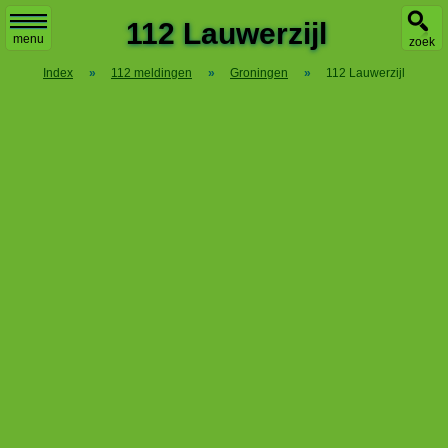
X
112 Lauwerzijl
menu
zoek
Index
»
112 meldingen
»
Groningen
»
112 Lauwerzijl