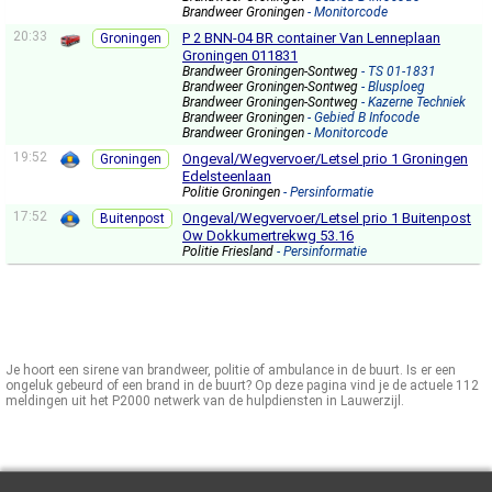
Brandweer Groningen
- Monitorcode
20:33
P 2 BNN-04 BR container Van Lenneplaan
Groningen
Groningen 011831
Brandweer Groningen-Sontweg
- TS 01-1831
Brandweer Groningen-Sontweg
- Blusploeg
Brandweer Groningen-Sontweg
- Kazerne Techniek
Brandweer Groningen
- Gebied B Infocode
Brandweer Groningen
- Monitorcode
19:52
Ongeval/Wegvervoer/Letsel prio 1 Groningen
Groningen
Edelsteenlaan
Politie Groningen
- Persinformatie
17:52
Ongeval/Wegvervoer/Letsel prio 1 Buitenpost
Buitenpost
Ow Dokkumertrekwg 53.16
Politie Friesland
- Persinformatie
Je hoort een sirene van brandweer, politie of ambulance in de buurt. Is er een
ongeluk gebeurd of een brand in de buurt? Op deze pagina vind je de actuele 112
meldingen uit het P2000 netwerk van de hulpdiensten in Lauwerzijl.