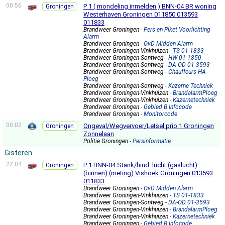
00:56
P 1 ( mondeling inmelden ) BNN-04 BR woning
Groningen
Westerhaven Groningen 011850 013593
011833
Brandweer Groningen
- Pers en Piket Voorlichting
Alarm
Brandweer Groningen
- OvD Midden Alarm
Brandweer Groningen-Vinkhuizen
- TS 01-1833
Brandweer Groningen-Sontweg
- HW 01-1850
Brandweer Groningen-Sontweg
- DA-OD 01-3593
Brandweer Groningen-Sontweg
- Chauffeurs HA
Ploeg
Brandweer Groningen-Sontweg
- Kazerne Techniek
Brandweer Groningen-Vinkhuizen
- BrandalarmPloeg
Brandweer Groningen-Vinkhuizen
- Kazernetechniek
Brandweer Groningen
- Gebied B Infocode
Brandweer Groningen
- Monitorcode
00:02
Ongeval/Wegvervoer/Letsel prio 1 Groningen
Groningen
Zonnelaan
Politie Groningen
- Persinformatie
Gisteren
22:04
P 1 BNN-04 Stank/hind. lucht (gaslucht)
Groningen
(binnen) (meting) Vishoek Groningen 013593
011833
Brandweer Groningen
- OvD Midden Alarm
Brandweer Groningen-Vinkhuizen
- TS 01-1833
Brandweer Groningen-Sontweg
- DA-OD 01-3593
Brandweer Groningen-Vinkhuizen
- BrandalarmPloeg
Brandweer Groningen-Vinkhuizen
- Kazernetechniek
Brandweer Groningen
- Gebied B Infocode