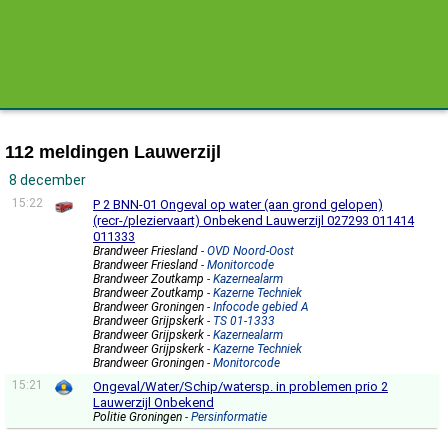
112 meldingen Lauwerzijl
8 december
15:22
P 2 BNN-01 Ongeval op water (aan grond gelopen)
(recr-/pleziervaart) Onbekend Lauwerzijl 027293 011414
011333
Brandweer Friesland
- OVD Noord-Oost
Brandweer Friesland
- Monitorcode
Brandweer Zoutkamp
- Kazernealarm
Brandweer Zoutkamp
- Kazerne Techniek
Brandweer Groningen
- Infocode gebied A
Brandweer Grijpskerk
- TS 01-1333
Brandweer Grijpskerk
- Kazernealarm
Brandweer Grijpskerk
- Kazerne Techniek
Brandweer Groningen
- Monitorcode
15:21
Ongeval/Water/Schip/watersp. in problemen prio 2
Lauwerzijl Onbekend
Politie Groningen
- Persinformatie