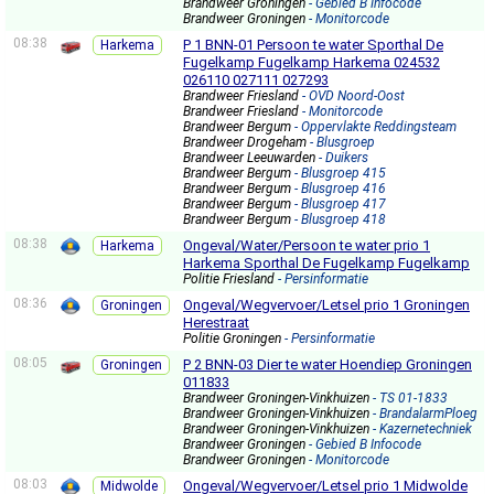
Brandweer Groningen
- Gebied B Infocode
Brandweer Groningen
- Monitorcode
08:38
P 1 BNN-01 Persoon te water Sporthal De
Harkema
Fugelkamp Fugelkamp Harkema 024532
026110 027111 027293
Brandweer Friesland
- OVD Noord-Oost
Brandweer Friesland
- Monitorcode
Brandweer Bergum
- Oppervlakte Reddingsteam
Brandweer Drogeham
- Blusgroep
Brandweer Leeuwarden
- Duikers
Brandweer Bergum
- Blusgroep 415
Brandweer Bergum
- Blusgroep 416
Brandweer Bergum
- Blusgroep 417
Brandweer Bergum
- Blusgroep 418
08:38
Ongeval/Water/Persoon te water prio 1
Harkema
Harkema Sporthal De Fugelkamp Fugelkamp
Politie Friesland
- Persinformatie
08:36
Ongeval/Wegvervoer/Letsel prio 1 Groningen
Groningen
Herestraat
Politie Groningen
- Persinformatie
08:05
P 2 BNN-03 Dier te water Hoendiep Groningen
Groningen
011833
Brandweer Groningen-Vinkhuizen
- TS 01-1833
Brandweer Groningen-Vinkhuizen
- BrandalarmPloeg
Brandweer Groningen-Vinkhuizen
- Kazernetechniek
Brandweer Groningen
- Gebied B Infocode
Brandweer Groningen
- Monitorcode
08:03
Ongeval/Wegvervoer/Letsel prio 1 Midwolde
Midwolde