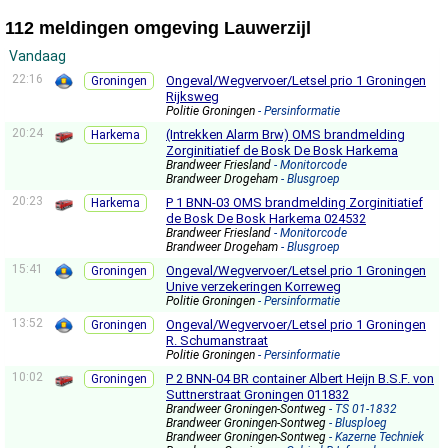
112 meldingen omgeving Lauwerzijl
Vandaag
22:16
Ongeval/Wegvervoer/Letsel prio 1 Groningen
Groningen
Rijksweg
Politie Groningen
- Persinformatie
20:24
(Intrekken Alarm Brw) OMS brandmelding
Harkema
Zorginitiatief de Bosk De Bosk Harkema
Brandweer Friesland
- Monitorcode
Brandweer Drogeham
- Blusgroep
20:23
P 1 BNN-03 OMS brandmelding Zorginitiatief
Harkema
de Bosk De Bosk Harkema 024532
Brandweer Friesland
- Monitorcode
Brandweer Drogeham
- Blusgroep
15:41
Ongeval/Wegvervoer/Letsel prio 1 Groningen
Groningen
Unive verzekeringen Korreweg
Politie Groningen
- Persinformatie
13:52
Ongeval/Wegvervoer/Letsel prio 1 Groningen
Groningen
R. Schumanstraat
Politie Groningen
- Persinformatie
10:02
P 2 BNN-04 BR container Albert Heijn B.S.F. von
Groningen
Suttnerstraat Groningen 011832
Brandweer Groningen-Sontweg
- TS 01-1832
Brandweer Groningen-Sontweg
- Blusploeg
Brandweer Groningen-Sontweg
- Kazerne Techniek