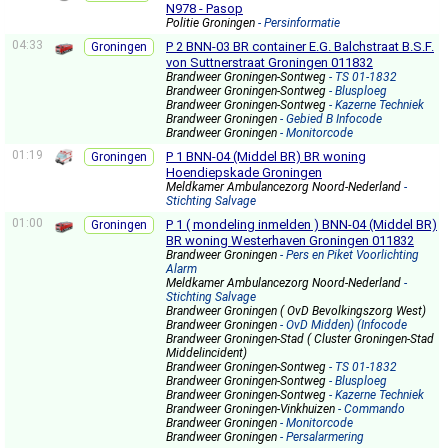
N978 - Pasop
Politie Groningen
- Persinformatie
04:33
P 2 BNN-03 BR container E.G. Balchstraat B.S.F.
Groningen
von Suttnerstraat Groningen 011832
Brandweer Groningen-Sontweg
- TS 01-1832
Brandweer Groningen-Sontweg
- Blusploeg
Brandweer Groningen-Sontweg
- Kazerne Techniek
Brandweer Groningen
- Gebied B Infocode
Brandweer Groningen
- Monitorcode
01:19
P 1 BNN-04 (Middel BR) BR woning
Groningen
Hoendiepskade Groningen
Meldkamer Ambulancezorg Noord-Nederland
-
Stichting Salvage
01:00
P 1 ( mondeling inmelden ) BNN-04 (Middel BR)
Groningen
BR woning Westerhaven Groningen 011832
Brandweer Groningen
- Pers en Piket Voorlichting
Alarm
Meldkamer Ambulancezorg Noord-Nederland
-
Stichting Salvage
Brandweer Groningen ( OvD Bevolkingszorg West)
Brandweer Groningen
- OvD Midden) (Infocode
Brandweer Groningen-Stad ( Cluster Groningen-Stad
Middelincident)
Brandweer Groningen-Sontweg
- TS 01-1832
Brandweer Groningen-Sontweg
- Blusploeg
Brandweer Groningen-Sontweg
- Kazerne Techniek
Brandweer Groningen-Vinkhuizen
- Commando
Brandweer Groningen
- Monitorcode
Brandweer Groningen
- Persalarmering