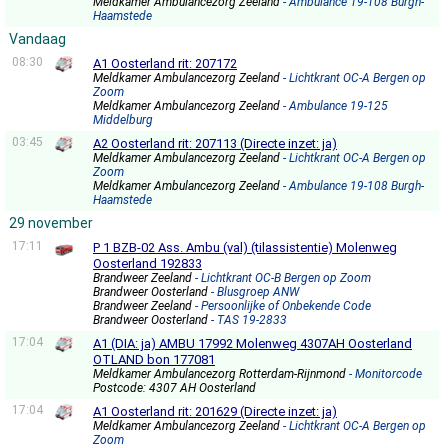
Meldkamer Ambulancezorg Zeeland
- Ambulance 19-108 Burgh-
Haamstede
Vandaag
08:30
A1 Oosterland rit: 207172
Meldkamer Ambulancezorg Zeeland
- Lichtkrant OC-A Bergen op
Zoom
Meldkamer Ambulancezorg Zeeland
- Ambulance 19-125
Middelburg
03:45
A2 Oosterland rit: 207113 (Directe inzet: ja)
Meldkamer Ambulancezorg Zeeland
- Lichtkrant OC-A Bergen op
Zoom
Meldkamer Ambulancezorg Zeeland
- Ambulance 19-108 Burgh-
Haamstede
29 november
17:11
P 1 BZB-02 Ass. Ambu (val) (tilassistentie) Molenweg
Oosterland 192833
Brandweer Zeeland
- Lichtkrant OC-B Bergen op Zoom
Brandweer Oosterland
- Blusgroep ANW
Brandweer Zeeland
- Persoonlijke of Onbekende Code
Brandweer Oosterland
- TAS 19-2833
17:04
A1 (DIA: ja) AMBU 17992 Molenweg 4307AH Oosterland
OTLAND bon 177081
Meldkamer Ambulancezorg Rotterdam-Rijnmond
- Monitorcode
Postcode: 4307 AH Oosterland
17:04
A1 Oosterland rit: 201629 (Directe inzet: ja)
Meldkamer Ambulancezorg Zeeland
- Lichtkrant OC-A Bergen op
Zoom