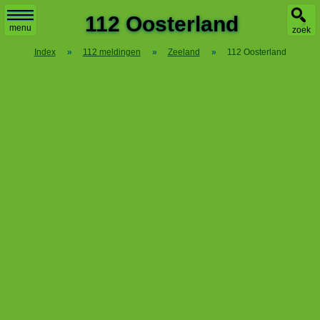
X
112 Oosterland
menu
zoek
Index
»
112 meldingen
»
Zeeland
»
112 Oosterland