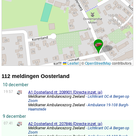
Leaflet
|
©
OpenStreetMap
contributors
112 meldingen Oosterland
10 december
19:57
A1 Oosterland rit: 208901 (Directe inzet: ja)
Meldkamer Ambulancezorg Zeeland
- Lichtkrant OC-A Bergen op
Zoom
Meldkamer Ambulancezorg Zeeland
- Ambulance 19-108 Burgh-
Haamstede
9 december
07:41
A2 Oosterland rit: 207846 (Directe inzet: ja)
Meldkamer Ambulancezorg Zeeland
- Lichtkrant OC-A Bergen op
Zoom