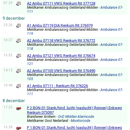
07:29
A2 Ambu 07111 VWS Renkum Rit 377128
Meldkamer Ambulancezorg Gelderland-Midden
- Ambulance 07-
111
9 december
23:26
A1 Ambu 07119 DIA Renkum Rit 376979
Meldkamer Ambulancezorg Gelderland-Midden
- Ambulance 07-
119
18:27
A2 Ambu 07118 VWS Renkum Rit 376772
Meldkamer Ambulancezorg Gelderland-Midden
- Ambulance 07-
118
16:52
A2 Ambu 07121 VWS Renkum Rit 376674
Meldkamer Ambulancezorg Gelderland-Midden
- Ambulance 07-
121
14:13
A2 Ambu 07105 VWS Renkum Rit 376490
Meldkamer Ambulancezorg Gelderland-Midden
- Ambulance 07-
105
10:49
A1 Ambu 07111 - Renkum Rit 376226
Meldkamer Ambulancezorg Gelderland-Midden
- Ambulance 07-
111
8 december
17:25
P 2 BON-01 Stank/hind. lucht (gaslucht) (binnen) Enkweg
Renkum 073097
Brandweer Arnhem
- OvD Midden Alarmcode
Meldkamer Oost Nederland
- Monitorcode
16:38
P 1 BON-01 Stank/hind. lucht (gaslucht) (binnen) Enkweg