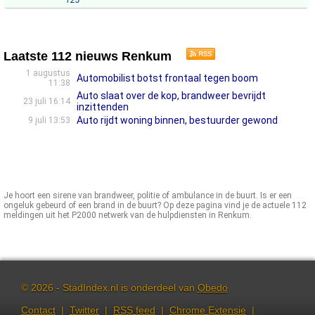
123
Laatste 112 nieuws Renkum
1 augustus
Automobilist botst frontaal tegen boom
11:38
Auto slaat over de kop, brandweer bevrijdt
23 juli 16:14
inzittenden
Auto rijdt woning binnen, bestuurder gewond
9 juli 13:53
Je hoort een sirene van brandweer, politie of ambulance in de buurt. Is er een
ongeluk gebeurd of een brand in de buurt? Op deze pagina vind je de actuele 112
meldingen uit het P2000 netwerk van de hulpdiensten in Renkum.
© 2026 - StadIndex.nl is onderdeel van
Obedo
Contact
|
Twitter
|
RSS feed
|
Chrome Extensie
|