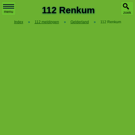
X
112 Renkum
menu
zoek
Index
»
112 meldingen
»
Gelderland
»
112 Renkum