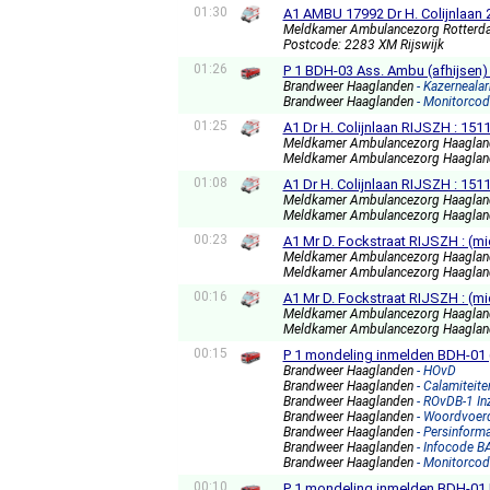
01:30
A1 AMBU 17992 Dr H. Colijnlaan
Meldkamer Ambulancezorg Rotterd
Postcode: 2283 XM Rijswijk
01:26
P 1 BDH-03 Ass. Ambu (afhijsen) 
Brandweer Haaglanden
- Kazerneala
Brandweer Haaglanden
- Monitorcod
01:25
A1 Dr H. Colijnlaan RIJSZH : 151
Meldkamer Ambulancezorg Haagla
Meldkamer Ambulancezorg Haagla
01:08
A1 Dr H. Colijnlaan RIJSZH : 151
Meldkamer Ambulancezorg Haagla
Meldkamer Ambulancezorg Haagla
00:23
A1 Mr D. Fockstraat RIJSZH : (m
Meldkamer Ambulancezorg Haagla
Meldkamer Ambulancezorg Haagla
00:16
A1 Mr D. Fockstraat RIJSZH : (m
Meldkamer Ambulancezorg Haagla
Meldkamer Ambulancezorg Haagla
00:15
P 1 mondeling inmelden BDH-01 (
Brandweer Haaglanden
- HOvD
Brandweer Haaglanden
- Calamiteit
Brandweer Haaglanden
- ROvDB-1 In
Brandweer Haaglanden
- Woordvoer
Brandweer Haaglanden
- Persinforma
Brandweer Haaglanden
- Infocode B
Brandweer Haaglanden
- Monitorcod
00:10
P 1 mondeling inmelden BDH-01 