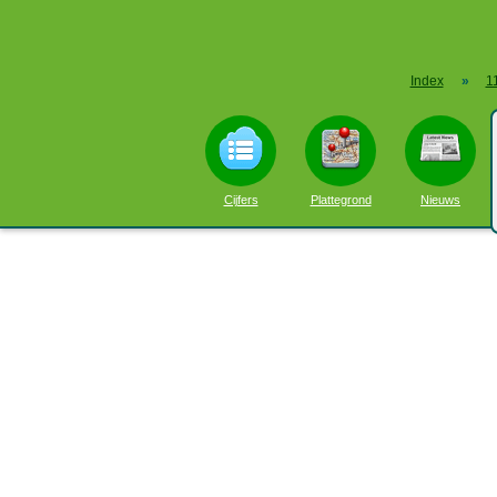
Index
»
1
Cijfers
Plattegrond
Nieuws