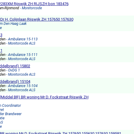
 2283XM Rijswijk ZH RIJSZH bon 183476
am-Rijnmond
- Monitorcode
Dr H. Colijnlaan Rijswijk ZH 157650 157630
rm Den Haag Laak
e
13
nden
- Ambulance 15-113
nden
- Monitorcode ALS
11
nden
- Ambulance 15-111
nden
- Monitorcode ALS
iddelbrand) 15802
nden
- OvDG 1
nden
- Monitorcode ALS
iddelbrand) 15104
nden
- Ambulance 15-104
nden
- Monitorcode ALS
Middel BR) BR woning Mr D. Fockstraat Rijswijk ZH
en Coordinator
zet
der Brandweer
tie
AS
e
BR woning Mr D. Fockstraat Rijswijk ZH 157650 155630 157630 159591