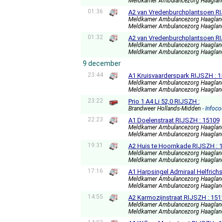
Meldkamer Ambulancezorg Haagla
01:36
A2 van Vredenburchplantsoen RI
Meldkamer Ambulancezorg Haagla
Meldkamer Ambulancezorg Haagla
01:32
A2 van Vredenburchplantsoen RI
Meldkamer Ambulancezorg Haagla
Meldkamer Ambulancezorg Haagla
9 december
23:44
A1 Kruisvaarderspark RIJSZH : 
Meldkamer Ambulancezorg Haagla
Meldkamer Ambulancezorg Haagla
23:22
Prio 1 A4 Li 52,0 RIJSZH :
Brandweer Hollands-Midden
- Infoc
22:23
A1 Doelenstraat RIJSZH : 15109
Meldkamer Ambulancezorg Haagla
Meldkamer Ambulancezorg Haagla
19:31
A2 Huis te Hoornkade RIJSZH : 
Meldkamer Ambulancezorg Haagla
Meldkamer Ambulancezorg Haagla
17:16
A1 Harpsingel Admiraal Helfrich
Meldkamer Ambulancezorg Haagla
Meldkamer Ambulancezorg Haagla
14:55
A2 Karmozijnstraat RIJSZH : 151
Meldkamer Ambulancezorg Haagla
Meldkamer Ambulancezorg Haagla