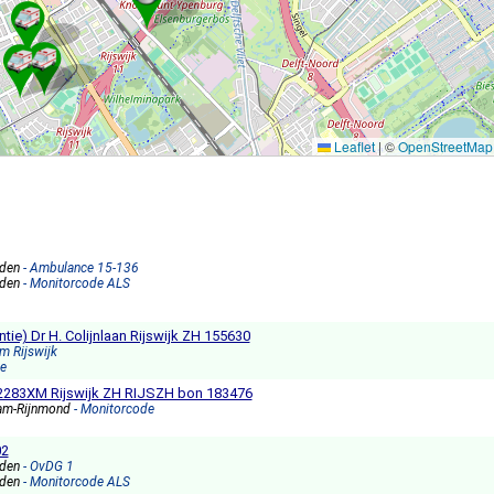
Leaflet
|
©
OpenStreetMap
nden
- Ambulance 15-136
nden
- Monitorcode ALS
tie) Dr H. Colijnlaan Rijswijk ZH 155630
m Rijswijk
e
 2283XM Rijswijk ZH RIJSZH bon 183476
am-Rijnmond
- Monitorcode
02
nden
- OvDG 1
nden
- Monitorcode ALS