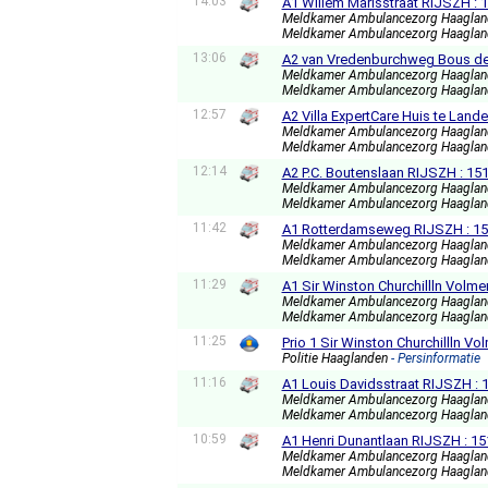
14:03
A1 Willem Marisstraat RIJSZH : 
Meldkamer Ambulancezorg Haagla
Meldkamer Ambulancezorg Haagla
13:06
A2 van Vredenburchweg Bous de
Meldkamer Ambulancezorg Haagla
Meldkamer Ambulancezorg Haagla
12:57
A2 Villa ExpertCare Huis te Land
Meldkamer Ambulancezorg Haagla
Meldkamer Ambulancezorg Haagla
12:14
A2 P.C. Boutenslaan RIJSZH : 15
Meldkamer Ambulancezorg Haagla
Meldkamer Ambulancezorg Haagla
11:42
A1 Rotterdamseweg RIJSZH : 1
Meldkamer Ambulancezorg Haagla
Meldkamer Ambulancezorg Haagla
11:29
A1 Sir Winston Churchillln Volme
Meldkamer Ambulancezorg Haagla
Meldkamer Ambulancezorg Haagla
11:25
Prio 1 Sir Winston Churchillln V
Politie Haaglanden
- Persinformatie
11:16
A1 Louis Davidsstraat RIJSZH : 
Meldkamer Ambulancezorg Haagla
Meldkamer Ambulancezorg Haagla
10:59
A1 Henri Dunantlaan RIJSZH : 1
Meldkamer Ambulancezorg Haagla
Meldkamer Ambulancezorg Haagla