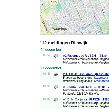
112 meldingen Rijswijk
12 december
09:52
A2 Papyruspad RIJSZH : 15136
Meldkamer Ambulancezorg Haagla
Meldkamer Ambulancezorg Haagla
11 december
01:45
P 1 BDH-03 Ass. Ambu (tilassisten
Brandweer Haaglanden
- Kazernealar
Brandweer Haaglanden
- Monitorcod
01:32
A1 AMBU 17902 Dr H. Colijnlaan
Meldkamer Ambulancezorg Rotterd
Postcode: 2283 XM Rijswijk
01:30
A1 Dr H. Colijnlaan RIJSZH : 158
Meldkamer Ambulancezorg Haagla
Meldkamer Ambulancezorg Haagla