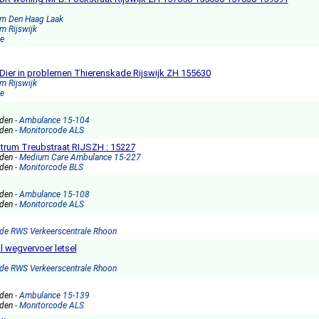
rm Den Haag Laak
m Rijswijk
e
Dier in problemen Thierenskade Rijswijk ZH 155630
m Rijswijk
e
nden
- Ambulance 15-104
nden
- Monitorcode ALS
rum Treubstraat RIJSZH : 15227
nden
- Medium Care Ambulance 15-227
nden
- Monitorcode BLS
nden
- Ambulance 15-108
nden
- Monitorcode ALS
ode RWS Verkeerscentrale Rhoon
l wegvervoer letsel
ode RWS Verkeerscentrale Rhoon
nden
- Ambulance 15-139
nden
- Monitorcode ALS