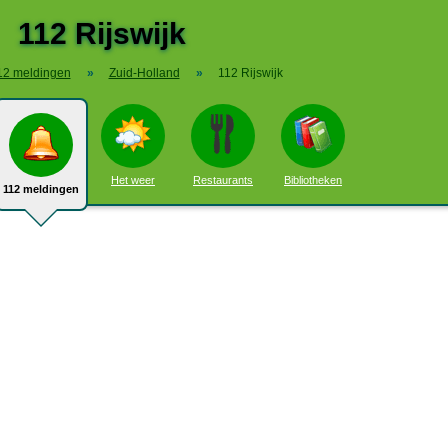
112 Rijswijk
12 meldingen
»
Zuid-Holland
»
112 Rijswijk
Het weer
Restaurants
Bibliotheken
112 meldingen