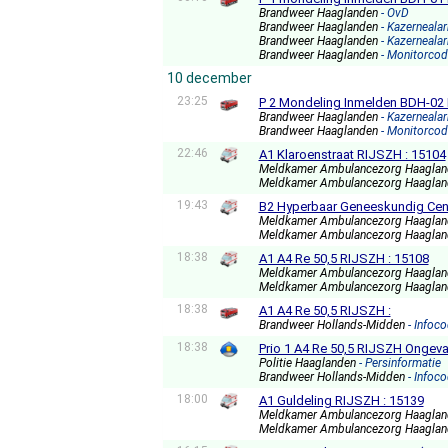
Brandweer Haaglanden
- OvD
Brandweer Haaglanden
- Kazerneala
Brandweer Haaglanden
- Kazernealar
Brandweer Haaglanden
- Monitorcod
10 december
23:25
P 2 Mondeling Inmelden BDH-02 
Brandweer Haaglanden
- Kazernealar
Brandweer Haaglanden
- Monitorcod
22:46
A1 Klaroenstraat RIJSZH : 15104
Meldkamer Ambulancezorg Haagla
Meldkamer Ambulancezorg Haagla
19:43
B2 Hyperbaar Geneeskundig Cent
Meldkamer Ambulancezorg Haagla
Meldkamer Ambulancezorg Haagla
18:38
A1 A4 Re 50,5 RIJSZH : 15108
Meldkamer Ambulancezorg Haagla
Meldkamer Ambulancezorg Haagla
18:38
A1 A4 Re 50,5 RIJSZH :
Brandweer Hollands-Midden
- Infoc
18:38
Prio 1 A4 Re 50,5 RIJSZH Ongeva
Politie Haaglanden
- Persinformatie
Brandweer Hollands-Midden
- Infoc
18:00
A1 Guldeling RIJSZH : 15139
Meldkamer Ambulancezorg Haagla
Meldkamer Ambulancezorg Haagla