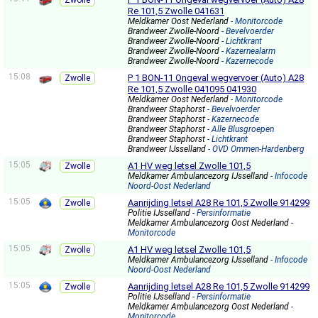
Zwolle
Re 101,5 Zwolle 041631
Meldkamer Oost Nederland
- Monitorcode
Brandweer Zwolle-Noord
- Bevelvoerder
Brandweer Zwolle-Noord
- Lichtkrant
Brandweer Zwolle-Noord
- Kazernealarm
Brandweer Zwolle-Noord
- Kazernecode
15:08
P 1 BON-11 Ongeval wegvervoer (Auto) A28
Zwolle
Re 101,5 Zwolle 041095 041930
Meldkamer Oost Nederland
- Monitorcode
Brandweer Staphorst
- Bevelvoerder
Brandweer Staphorst
- Kazernecode
Brandweer Staphorst
- Alle Blusgroepen
Brandweer Staphorst
- Lichtkrant
Brandweer IJsselland
- OVD Ommen-Hardenberg
15:05
A1 HV weg letsel Zwolle 101,5
Zwolle
Meldkamer Ambulancezorg IJsselland
- Infocode
Noord-Oost Nederland
15:05
Aanrijding letsel A28 Re 101,5 Zwolle 914299
Zwolle
Politie IJsselland
- Persinformatie
Meldkamer Ambulancezorg Oost Nederland
-
Monitorcode
15:05
A1 HV weg letsel Zwolle 101,5
Zwolle
Meldkamer Ambulancezorg IJsselland
- Infocode
Noord-Oost Nederland
15:05
Aanrijding letsel A28 Re 101,5 Zwolle 914299
Zwolle
Politie IJsselland
- Persinformatie
Meldkamer Ambulancezorg Oost Nederland
-
Monitorcode