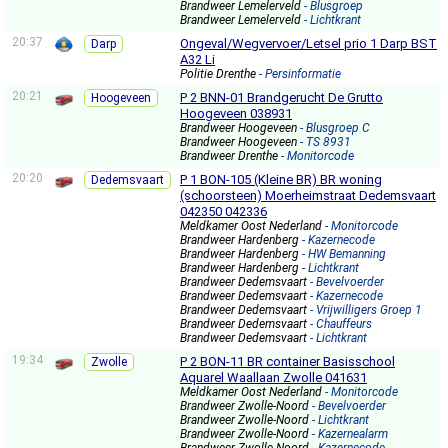
Brandweer Lemelerveld
- Blusgroep
Brandweer Lemelerveld
- Lichtkrant
20:37
Ongeval/Wegvervoer/Letsel prio 1 Darp BST
Darp
A32 Li
Politie Drenthe
- Persinformatie
20:21
P 2 BNN-01 Brandgerucht De Grutto
Hoogeveen
Hoogeveen 038931
Brandweer Hoogeveen
- Blusgroep C
Brandweer Hoogeveen
- TS 8931
Brandweer Drenthe
- Monitorcode
20:20
P 1 BON-105 (Kleine BR) BR woning
Dedemsvaart
(schoorsteen) Moerheimstraat Dedemsvaart
042350 042336
Meldkamer Oost Nederland
- Monitorcode
Brandweer Hardenberg
- Kazernecode
Brandweer Hardenberg
- HW Bemanning
Brandweer Hardenberg
- Lichtkrant
Brandweer Dedemsvaart
- Bevelvoerder
Brandweer Dedemsvaart
- Kazernecode
Brandweer Dedemsvaart
- Vrijwilligers Groep 1
Brandweer Dedemsvaart
- Chauffeurs
Brandweer Dedemsvaart
- Lichtkrant
19:34
P 2 BON-11 BR container Basisschool
Zwolle
Aquarel Waallaan Zwolle 041631
Meldkamer Oost Nederland
- Monitorcode
Brandweer Zwolle-Noord
- Bevelvoerder
Brandweer Zwolle-Noord
- Lichtkrant
Brandweer Zwolle-Noord
- Kazernealarm