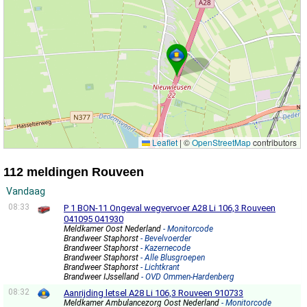
Leaflet
|
©
OpenStreetMap
contributors
112 meldingen Rouveen
Vandaag
08:33
P 1 BON-11 Ongeval wegvervoer A28 Li 106,3 Rouveen
041095 041930
Meldkamer Oost Nederland
- Monitorcode
Brandweer Staphorst
- Bevelvoerder
Brandweer Staphorst
- Kazernecode
Brandweer Staphorst
- Alle Blusgroepen
Brandweer Staphorst
- Lichtkrant
Brandweer IJsselland
- OVD Ommen-Hardenberg
08:32
Aanrijding letsel A28 Li 106,3 Rouveen 910733
Meldkamer Ambulancezorg Oost Nederland
- Monitorcode