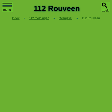
X
112 Rouveen
menu
zoek
Index
»
112 meldingen
»
Overijssel
»
112 Rouveen