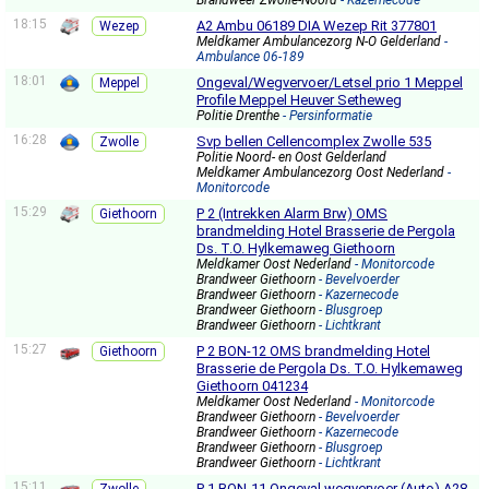
Brandweer Zwolle-Noord
- Kazernecode
18:15
A2 Ambu 06189 DIA Wezep Rit 377801
Wezep
Meldkamer Ambulancezorg N-O Gelderland
-
Ambulance 06-189
18:01
Ongeval/Wegvervoer/Letsel prio 1 Meppel
Meppel
Profile Meppel Heuver Setheweg
Politie Drenthe
- Persinformatie
16:28
Svp bellen Cellencomplex Zwolle 535
Zwolle
Politie Noord- en Oost Gelderland
Meldkamer Ambulancezorg Oost Nederland
-
Monitorcode
15:29
P 2 (Intrekken Alarm Brw) OMS
Giethoorn
brandmelding Hotel Brasserie de Pergola
Ds. T.O. Hylkemaweg Giethoorn
Meldkamer Oost Nederland
- Monitorcode
Brandweer Giethoorn
- Bevelvoerder
Brandweer Giethoorn
- Kazernecode
Brandweer Giethoorn
- Blusgroep
Brandweer Giethoorn
- Lichtkrant
15:27
P 2 BON-12 OMS brandmelding Hotel
Giethoorn
Brasserie de Pergola Ds. T.O. Hylkemaweg
Giethoorn 041234
Meldkamer Oost Nederland
- Monitorcode
Brandweer Giethoorn
- Bevelvoerder
Brandweer Giethoorn
- Kazernecode
Brandweer Giethoorn
- Blusgroep
Brandweer Giethoorn
- Lichtkrant
15:11
P 1 BON-11 Ongeval wegvervoer (Auto) A28