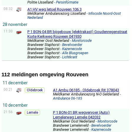
Politie IJsselland
- Persinformatie
08:32
A1 HV weg letsel Rouveen 106,3
Meldkamer Ambulancezorg IJsselland
- Infocode Noord-Oost
Nederland
28 november
11:30
P 1 BON-04 BR bijgebouw (elektrakast) Goudenregenstraat
Korte Kerkweg Rouveen 041930
Meldkamer Oost Nederland
- Monitorcode
Brandweer Staphorst
- Bevelvoerder
Brandweer Staphorst
- Kazernecode
Brandweer Staphorst
- Alle Blusgroepen
Brandweer Staphorst
- Lichtkrant
112 meldingen omgeving Rouveen
11 december
00:21
A1 Ambu 06185 - Oldebroek Rit 378043
Oldebroek
Meldkamer Ambulancezorg N-O Gelderland
-
Ambulance 06-185
10 december
21:56
P 1 BON-01 BR wegvervoer (Auto)
Lemele
Lemelerweg Lemele 042032
Meldkamer Oost Nederland
- Monitorcode
Brandweer Lemelerveld
- Bevelvoerder
Brandweer Lemelerveld
- Kazernecode