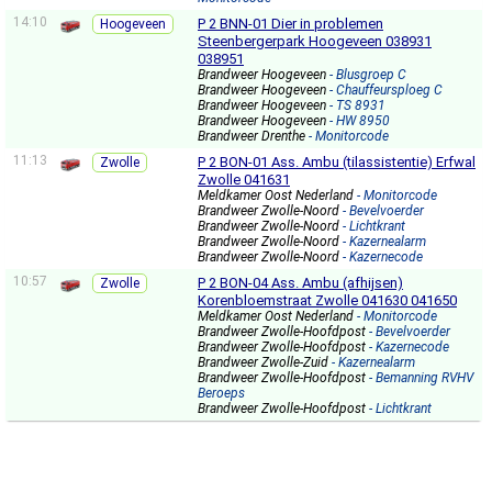
14:10
P 2 BNN-01 Dier in problemen
Hoogeveen
Steenbergerpark Hoogeveen 038931
038951
Brandweer Hoogeveen
- Blusgroep C
Brandweer Hoogeveen
- Chauffeursploeg C
Brandweer Hoogeveen
- TS 8931
Brandweer Hoogeveen
- HW 8950
Brandweer Drenthe
- Monitorcode
11:13
P 2 BON-01 Ass. Ambu (tilassistentie) Erfwal
Zwolle
Zwolle 041631
Meldkamer Oost Nederland
- Monitorcode
Brandweer Zwolle-Noord
- Bevelvoerder
Brandweer Zwolle-Noord
- Lichtkrant
Brandweer Zwolle-Noord
- Kazernealarm
Brandweer Zwolle-Noord
- Kazernecode
10:57
P 2 BON-04 Ass. Ambu (afhijsen)
Zwolle
Korenbloemstraat Zwolle 041630 041650
Meldkamer Oost Nederland
- Monitorcode
Brandweer Zwolle-Hoofdpost
- Bevelvoerder
Brandweer Zwolle-Hoofdpost
- Kazernecode
Brandweer Zwolle-Zuid
- Kazernealarm
Brandweer Zwolle-Hoofdpost
- Bemanning RVHV
Beroeps
Brandweer Zwolle-Hoofdpost
- Lichtkrant