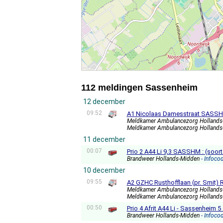
112 meldingen Sassenheim
12 december
09:52
A1 Nicolaas Damesstraat SASSH
Meldkamer Ambulancezorg Holland
Meldkamer Ambulancezorg Holland
11 december
00:07
Prio 2 A44 Li 9,3 SASSHM : (soor
Brandweer Hollands-Midden
- Infoco
10 december
09:55
A2 GZHC Rusthofflaan (pr. Smit)
Meldkamer Ambulancezorg Holland
Meldkamer Ambulancezorg Holland
00:50
Prio 4 Afrit A44 Li - Sassenhei
Brandweer Hollands-Midden
- Infoco