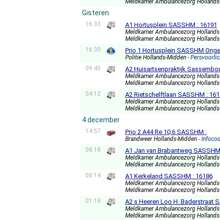
Meldkamer Ambulancezorg Holland
Gisteren
16:33
A1 Hortusplein SASSHM : 16191
Meldkamer Ambulancezorg Holland
Meldkamer Ambulancezorg Holland
16:30
Prio 1 Hortusplein SASSHM Ongev
Politie Hollands-Midden
- Persvoorlic
09:45
A2 Huisartsenpraktijk Sassembo
Meldkamer Ambulancezorg Holland
Meldkamer Ambulancezorg Holland
04:12
A2 Rietschelftlaan SASSHM : 16
Meldkamer Ambulancezorg Holland
Meldkamer Ambulancezorg Holland
4 december
14:57
Prio 2 A44 Re 10,6 SASSHM :
Brandweer Hollands-Midden
- Infoco
08:18
A1 Jan van Brabantweg SASSHM 
Meldkamer Ambulancezorg Holland
Meldkamer Ambulancezorg Holland
08:14
A1 Kerkeland SASSHM : 16186
Meldkamer Ambulancezorg Holland
Meldkamer Ambulancezorg Holland
01:18
A2 s Heeren Loo H. Baderstraat
Meldkamer Ambulancezorg Holland
Meldkamer Ambulancezorg Holland