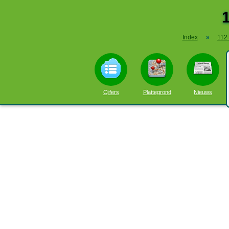
Index
»
112
Cijfers
Plattegrond
Nieuws