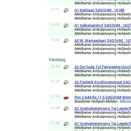
Meldkamer Ambulancezorg Holland
17:11
A1 Kerklaan SASSHM : 16188
Meldkamer Ambulancezorg Holland
Meldkamer Ambulancezorg Holland
14:11
A1 Valkeniershof SASSHM : 163
Meldkamer Ambulancezorg Holland
Meldkamer Ambulancezorg Holland
13:31
A0 W. Warnaarlaan SASSHM : 16
Meldkamer Ambulancezorg Holland
Meldkamer Ambulancezorg Holland
Meldkamer Ambulancezorg Holland
Vandaag
22:54
A2 De Oude Tol Partycentre Hoof
Meldkamer Ambulancezorg Holland
Meldkamer Ambulancezorg Holland
21:27
A2 Frederik Koolhovenstraat SA
Meldkamer Ambulancezorg Holland
Meldkamer Ambulancezorg Holland
17:10
Prio 2 A44 Re 11,5 SASSHM Wegve
Brandweer Hollands-Midden
- Infoco
13:08
A2 Voetvalvereniging Ter Leed
Meldkamer Ambulancezorg Holland
Meldkamer Ambulancezorg Holland
11:42
A1 Voetvalvereniging Ter Leed
Meldkamer Ambulancezorg Holland