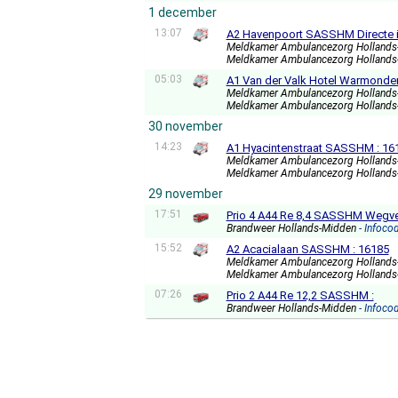
1 december
13:07
A2 Havenpoort SASSHM Directe i
Meldkamer Ambulancezorg Holland
Meldkamer Ambulancezorg Holland
05:03
A1 Van der Valk Hotel Warmond
Meldkamer Ambulancezorg Holland
Meldkamer Ambulancezorg Holland
30 november
14:23
A1 Hyacintenstraat SASSHM : 16
Meldkamer Ambulancezorg Holland
Meldkamer Ambulancezorg Holland
29 november
17:51
Prio 4 A44 Re 8,4 SASSHM Wegve
Brandweer Hollands-Midden
- Infoco
15:52
A2 Acacialaan SASSHM : 16185
Meldkamer Ambulancezorg Holland
Meldkamer Ambulancezorg Holland
07:26
Prio 2 A44 Re 12,2 SASSHM :
Brandweer Hollands-Midden
- Infoco