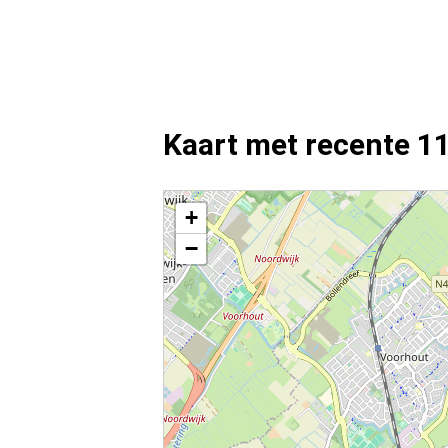
Kaart met recente 1
Kaart Sassenheim met de meest recente 112 meldin
+
−