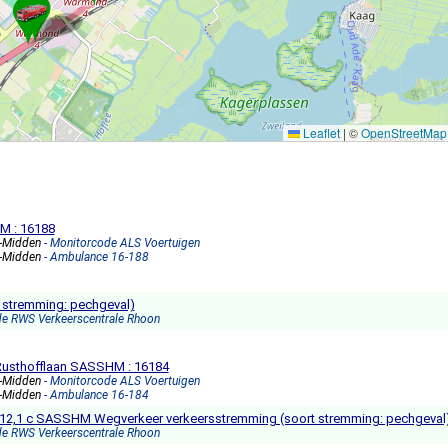
Leaflet
|
©
OpenStreetMap
M : 16188
s-Midden
- Monitorcode ALS Voertuigen
s-Midden
- Ambulance 16-188
t stremming: pechgeval)
de RWS Verkeerscentrale Rhoon
 Rusthofflaan SASSHM : 16184
s-Midden
- Monitorcode ALS Voertuigen
s-Midden
- Ambulance 16-184
m 5 12,1 c SASSHM Wegverkeer verkeersstremming (soort stremming: pechgeval
de RWS Verkeerscentrale Rhoon