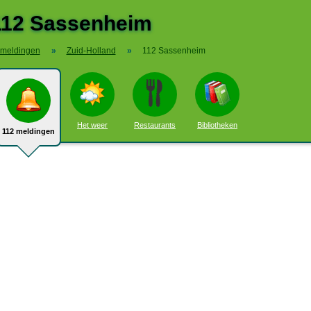
112 Sassenheim
 meldingen
»
Zuid-Holland
»
112 Sassenheim
Het weer
Restaurants
Bibliotheken
112 meldingen