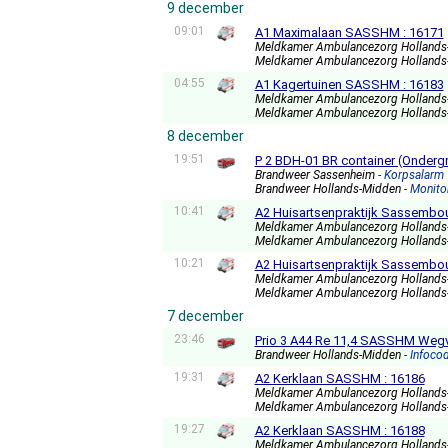
9 december
09:01
A1 Maximalaan SASSHM : 16171
Meldkamer Ambulancezorg Holland
Meldkamer Ambulancezorg Holland
04:55
A1 Kagertuinen SASSHM : 16183
Meldkamer Ambulancezorg Holland
Meldkamer Ambulancezorg Holland
8 december
19:51
P 2 BDH-01 BR container (Onder
Brandweer Sassenheim
- Korpsalarm
Brandweer Hollands-Midden
- Monit
10:41
A2 Huisartsenpraktijk Sassembo
Meldkamer Ambulancezorg Holland
Meldkamer Ambulancezorg Holland
10:21
A2 Huisartsenpraktijk Sassembo
Meldkamer Ambulancezorg Holland
Meldkamer Ambulancezorg Holland
7 december
23:46
Prio 3 A44 Re 11,4 SASSHM Wegv
Brandweer Hollands-Midden
- Infoco
19:31
A2 Kerklaan SASSHM : 16186
Meldkamer Ambulancezorg Holland
Meldkamer Ambulancezorg Holland
19:27
A2 Kerklaan SASSHM : 16188
Meldkamer Ambulancezorg Holland