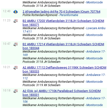
Meldkamer Ambulancezorg Rotterdam-Rijnmond
- Monitorcode
Postcode: 3118 JH Schiedam
12:40
2 Afgevallen lading A4 Re 70,4 Schiedam ICnum 707764
Politie Rotterdam-Rijnmond
- Persinformatie
11:23
B2 AMBU 17203 Vlietlandplein 3118JH Schiedam SCHIDM
bon 183071
Meldkamer Ambulancezorg Rotterdam-Rijnmond
- Lowcare Ambu
17-411
Meldkamer Ambulancezorg Rotterdam-Rijnmond
- Monitorcode
Postcode: 3118 JH Schiedam
10:47
B2 AMBU 17214 Vlietlandplein 3118JH Schiedam SCHIDM
bon 183044
Meldkamer Ambulancezorg Rotterdam-Rijnmond
- Ambulance 17-
169
Meldkamer Ambulancezorg Rotterdam-Rijnmond
- Monitorcode
Postcode: 3118 JH Schiedam
10:21
A2 AMBU 17112 Delflandseweg 3119XK Schiedam SCHIDM
bon 183033
Meldkamer Ambulancezorg Rotterdam-Rijnmond
- Ambulance 17-
112
Meldkamer Ambulancezorg Rotterdam-Rijnmond
- Monitorcode
Postcode: 3119 XK Schiedam
10:18
A2 (DIA: ja) AMBU 17106 Parallelpad Schiedam SCHIDM
bon 183031
Meldkamer Ambulancezorg Rotterdam-Rijnmond
- Ambulance 17-
106
Meldkamer Ambulancezorg Rotterdam-Rijnmond
- Monitorcode