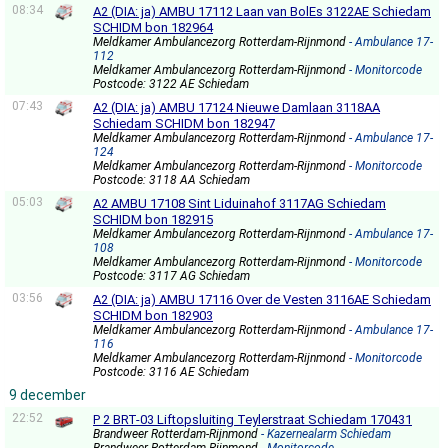
08:34
A2 (DIA: ja) AMBU 17112 Laan van BolEs 3122AE Schiedam
SCHIDM bon 182964
Meldkamer Ambulancezorg Rotterdam-Rijnmond
- Ambulance 17-
112
Meldkamer Ambulancezorg Rotterdam-Rijnmond
- Monitorcode
Postcode: 3122 AE Schiedam
07:43
A2 (DIA: ja) AMBU 17124 Nieuwe Damlaan 3118AA
Schiedam SCHIDM bon 182947
Meldkamer Ambulancezorg Rotterdam-Rijnmond
- Ambulance 17-
124
Meldkamer Ambulancezorg Rotterdam-Rijnmond
- Monitorcode
Postcode: 3118 AA Schiedam
05:03
A2 AMBU 17108 Sint Liduinahof 3117AG Schiedam
SCHIDM bon 182915
Meldkamer Ambulancezorg Rotterdam-Rijnmond
- Ambulance 17-
108
Meldkamer Ambulancezorg Rotterdam-Rijnmond
- Monitorcode
Postcode: 3117 AG Schiedam
03:56
A2 (DIA: ja) AMBU 17116 Over de Vesten 3116AE Schiedam
SCHIDM bon 182903
Meldkamer Ambulancezorg Rotterdam-Rijnmond
- Ambulance 17-
116
Meldkamer Ambulancezorg Rotterdam-Rijnmond
- Monitorcode
Postcode: 3116 AE Schiedam
9 december
22:52
P 2 BRT-03 Liftopsluiting Teylerstraat Schiedam 170431
Brandweer Rotterdam-Rijnmond
- Kazernealarm Schiedam