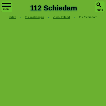
X
112 Schiedam
menu
zoek
Index
»
112 meldingen
»
Zuid-Holland
»
112 Schiedam