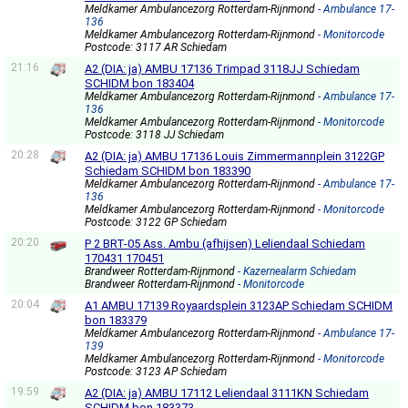
Meldkamer Ambulancezorg Rotterdam-Rijnmond
- Ambulance 17-
136
Meldkamer Ambulancezorg Rotterdam-Rijnmond
- Monitorcode
Postcode: 3117 AR Schiedam
21:16
A2 (DIA: ja) AMBU 17136 Trimpad 3118JJ Schiedam
SCHIDM bon 183404
Meldkamer Ambulancezorg Rotterdam-Rijnmond
- Ambulance 17-
136
Meldkamer Ambulancezorg Rotterdam-Rijnmond
- Monitorcode
Postcode: 3118 JJ Schiedam
20:28
A2 (DIA: ja) AMBU 17136 Louis Zimmermannplein 3122GP
Schiedam SCHIDM bon 183390
Meldkamer Ambulancezorg Rotterdam-Rijnmond
- Ambulance 17-
136
Meldkamer Ambulancezorg Rotterdam-Rijnmond
- Monitorcode
Postcode: 3122 GP Schiedam
20:20
P 2 BRT-05 Ass. Ambu (afhijsen) Leliendaal Schiedam
170431 170451
Brandweer Rotterdam-Rijnmond
- Kazernealarm Schiedam
Brandweer Rotterdam-Rijnmond
- Monitorcode
20:04
A1 AMBU 17139 Royaardsplein 3123AP Schiedam SCHIDM
bon 183379
Meldkamer Ambulancezorg Rotterdam-Rijnmond
- Ambulance 17-
139
Meldkamer Ambulancezorg Rotterdam-Rijnmond
- Monitorcode
Postcode: 3123 AP Schiedam
19:59
A2 (DIA: ja) AMBU 17112 Leliendaal 3111KN Schiedam
SCHIDM bon 183373