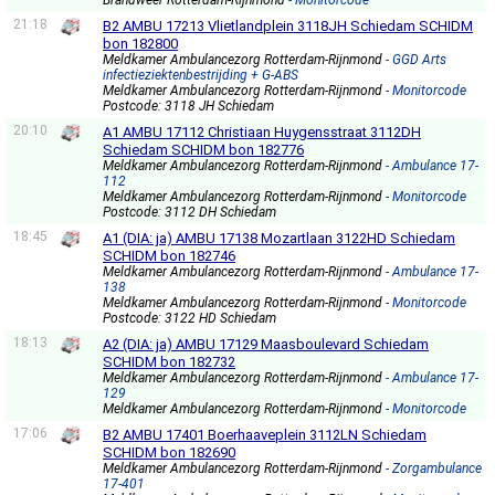
Brandweer Rotterdam-Rijnmond
- Monitorcode
21:18
B2 AMBU 17213 Vlietlandplein 3118JH Schiedam SCHIDM
bon 182800
Meldkamer Ambulancezorg Rotterdam-Rijnmond
- GGD Arts
infectieziektenbestrijding + G-ABS
Meldkamer Ambulancezorg Rotterdam-Rijnmond
- Monitorcode
Postcode: 3118 JH Schiedam
20:10
A1 AMBU 17112 Christiaan Huygensstraat 3112DH
Schiedam SCHIDM bon 182776
Meldkamer Ambulancezorg Rotterdam-Rijnmond
- Ambulance 17-
112
Meldkamer Ambulancezorg Rotterdam-Rijnmond
- Monitorcode
Postcode: 3112 DH Schiedam
18:45
A1 (DIA: ja) AMBU 17138 Mozartlaan 3122HD Schiedam
SCHIDM bon 182746
Meldkamer Ambulancezorg Rotterdam-Rijnmond
- Ambulance 17-
138
Meldkamer Ambulancezorg Rotterdam-Rijnmond
- Monitorcode
Postcode: 3122 HD Schiedam
18:13
A2 (DIA: ja) AMBU 17129 Maasboulevard Schiedam
SCHIDM bon 182732
Meldkamer Ambulancezorg Rotterdam-Rijnmond
- Ambulance 17-
129
Meldkamer Ambulancezorg Rotterdam-Rijnmond
- Monitorcode
17:06
B2 AMBU 17401 Boerhaaveplein 3112LN Schiedam
SCHIDM bon 182690
Meldkamer Ambulancezorg Rotterdam-Rijnmond
- Zorgambulance
17-401