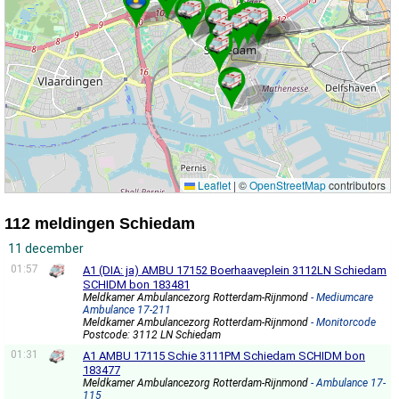
Leaflet
|
©
OpenStreetMap
contributors
112 meldingen Schiedam
11 december
01:57
A1 (DIA: ja) AMBU 17152 Boerhaaveplein 3112LN Schiedam
SCHIDM bon 183481
Meldkamer Ambulancezorg Rotterdam-Rijnmond
- Mediumcare
Ambulance 17-211
Meldkamer Ambulancezorg Rotterdam-Rijnmond
- Monitorcode
Postcode: 3112 LN Schiedam
01:31
A1 AMBU 17115 Schie 3111PM Schiedam SCHIDM bon
183477
Meldkamer Ambulancezorg Rotterdam-Rijnmond
- Ambulance 17-
115