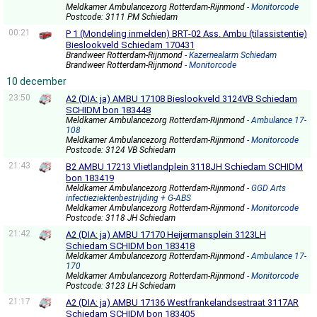
Meldkamer Ambulancezorg Rotterdam-Rijnmond
- Monitorcode
Postcode: 3111 PM Schiedam
00:21
P 1 (Mondeling inmelden) BRT-02 Ass. Ambu (tilassistentie)
Bieslookveld Schiedam 170431
Brandweer Rotterdam-Rijnmond
- Kazernealarm Schiedam
Brandweer Rotterdam-Rijnmond
- Monitorcode
10 december
23:50
A2 (DIA: ja) AMBU 17108 Bieslookveld 3124VB Schiedam
SCHIDM bon 183448
Meldkamer Ambulancezorg Rotterdam-Rijnmond
- Ambulance 17-
108
Meldkamer Ambulancezorg Rotterdam-Rijnmond
- Monitorcode
Postcode: 3124 VB Schiedam
21:43
B2 AMBU 17213 Vlietlandplein 3118JH Schiedam SCHIDM
bon 183419
Meldkamer Ambulancezorg Rotterdam-Rijnmond
- GGD Arts
infectieziektenbestrijding + G-ABS
Meldkamer Ambulancezorg Rotterdam-Rijnmond
- Monitorcode
Postcode: 3118 JH Schiedam
21:42
A2 (DIA: ja) AMBU 17170 Heijermansplein 3123LH
Schiedam SCHIDM bon 183418
Meldkamer Ambulancezorg Rotterdam-Rijnmond
- Ambulance 17-
170
Meldkamer Ambulancezorg Rotterdam-Rijnmond
- Monitorcode
Postcode: 3123 LH Schiedam
21:17
A2 (DIA: ja) AMBU 17136 Westfrankelandsestraat 3117AR
Schiedam SCHIDM bon 183405