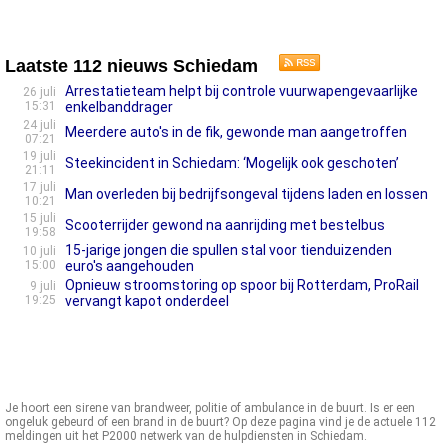
Laatste 112 nieuws Schiedam
Arrestatieteam helpt bij controle vuurwapengevaarlijke
26 juli
15:31
enkelbanddrager
24 juli
Meerdere auto's in de fik, gewonde man aangetroffen
07:21
19 juli
Steekincident in Schiedam: ‘Mogelijk ook geschoten’
21:11
17 juli
Man overleden bij bedrijfsongeval tijdens laden en lossen
10:21
15 juli
Scooterrijder gewond na aanrijding met bestelbus
19:58
15-jarige jongen die spullen stal voor tienduizenden
10 juli
15:00
euro's aangehouden
Opnieuw stroomstoring op spoor bij Rotterdam, ProRail
9 juli
19:25
vervangt kapot onderdeel
Je hoort een sirene van brandweer, politie of ambulance in de buurt. Is er een
ongeluk gebeurd of een brand in de buurt? Op deze pagina vind je de actuele 112
meldingen uit het P2000 netwerk van de hulpdiensten in Schiedam.