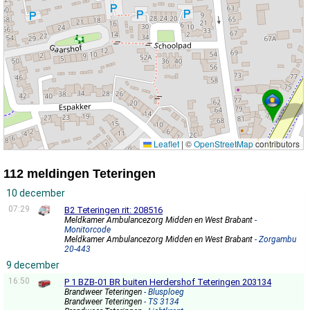
Leaflet
|
©
OpenStreetMap
contributors
112 meldingen Teteringen
10 december
07:29
B2 Teteringen rit: 208516
Meldkamer Ambulancezorg Midden en West Brabant
-
Monitorcode
Meldkamer Ambulancezorg Midden en West Brabant
- Zorgambu
20-443
9 december
16:50
P 1 BZB-01 BR buiten Herdershof Teteringen 203134
Brandweer Teteringen
- Blusploeg
Brandweer Teteringen
- TS 3134