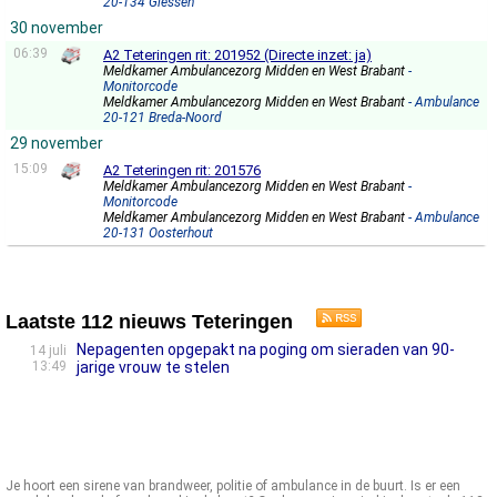
20-134 Giessen
30 november
06:39
A2 Teteringen rit: 201952 (Directe inzet: ja)
Meldkamer Ambulancezorg Midden en West Brabant
-
Monitorcode
Meldkamer Ambulancezorg Midden en West Brabant
- Ambulance
20-121 Breda-Noord
29 november
15:09
A2 Teteringen rit: 201576
Meldkamer Ambulancezorg Midden en West Brabant
-
Monitorcode
Meldkamer Ambulancezorg Midden en West Brabant
- Ambulance
20-131 Oosterhout
Laatste 112 nieuws Teteringen
Nepagenten opgepakt na poging om sieraden van 90-
14 juli
13:49
jarige vrouw te stelen
Je hoort een sirene van brandweer, politie of ambulance in de buurt. Is er een