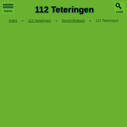
X
112 Teteringen
menu
zoek
Index
»
112 meldingen
»
Noord-Brabant
»
112 Teteringen