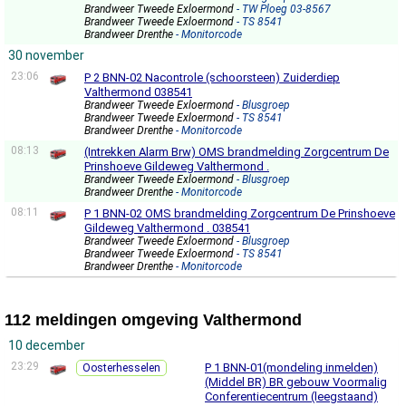
Brandweer Tweede Exloermond
- TW Ploeg 03-8567
Brandweer Tweede Exloermond
- TS 8541
Brandweer Drenthe
- Monitorcode
30 november
23:06
P 2 BNN-02 Nacontrole (schoorsteen) Zuiderdiep
Valthermond 038541
Brandweer Tweede Exloermond
- Blusgroep
Brandweer Tweede Exloermond
- TS 8541
Brandweer Drenthe
- Monitorcode
08:13
(Intrekken Alarm Brw) OMS brandmelding Zorgcentrum De
Prinshoeve Gildeweg Valthermond .
Brandweer Tweede Exloermond
- Blusgroep
Brandweer Drenthe
- Monitorcode
08:11
P 1 BNN-02 OMS brandmelding Zorgcentrum De Prinshoeve
Gildeweg Valthermond . 038541
Brandweer Tweede Exloermond
- Blusgroep
Brandweer Tweede Exloermond
- TS 8541
Brandweer Drenthe
- Monitorcode
112 meldingen omgeving Valthermond
10 december
23:29
P 1 BNN-01(mondeling inmelden)
Oosterhesselen
(Middel BR) BR gebouw Voormalig
Conferentiecentrum (leegstaand)