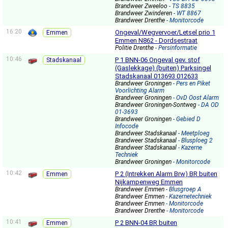
Brandweer Zweeloo
- TS 8835
Brandweer Zwinderen
- WT 8867
Brandweer Drenthe
- Monitorcode
16:20
Ongeval/Wegvervoer/Letsel prio 1
Emmen
Emmen N862 - Dordsestraat
Politie Drenthe
- Persinformatie
10:46
P 1 BNN-06 Ongeval gev. stof
Stadskanaal
(Gaslekkage) (buiten) Parksingel
Stadskanaal 013693 012633
Brandweer Groningen
- Pers en Piket
Voorlichting Alarm
Brandweer Groningen
- OvD Oost Alarm
Brandweer Groningen-Sontweg
- DA OD
01-3693
Brandweer Groningen
- Gebied D
Infocode
Brandweer Stadskanaal
- Meetploeg
Brandweer Stadskanaal
- Blusploeg 2
Brandweer Stadskanaal
- Kazerne
Techniek
Brandweer Groningen
- Monitorcode
10:42
P 2 (Intrekken Alarm Brw) BR buiten
Emmen
Nijkampenweg Emmen
Brandweer Emmen
- Blusgroep A
Brandweer Emmen
- Kazernetechniek
Brandweer Emmen
- Monitorcode
Brandweer Drenthe
- Monitorcode
10:41
P 2 BNN-04 BR buiten
Emmen