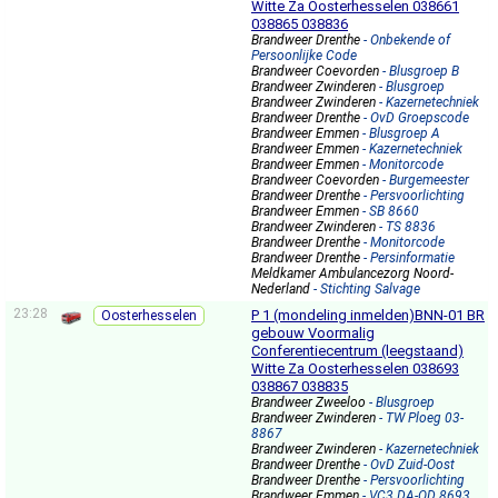
Witte Za Oosterhesselen 038661
038865 038836
Brandweer Drenthe
- Onbekende of
Persoonlijke Code
Brandweer Coevorden
- Blusgroep B
Brandweer Zwinderen
- Blusgroep
Brandweer Zwinderen
- Kazernetechniek
Brandweer Drenthe
- OvD Groepscode
Brandweer Emmen
- Blusgroep A
Brandweer Emmen
- Kazernetechniek
Brandweer Emmen
- Monitorcode
Brandweer Coevorden
- Burgemeester
Brandweer Drenthe
- Persvoorlichting
Brandweer Emmen
- SB 8660
Brandweer Zwinderen
- TS 8836
Brandweer Drenthe
- Monitorcode
Brandweer Drenthe
- Persinformatie
Meldkamer Ambulancezorg Noord-
Nederland
- Stichting Salvage
23:28
P 1 (mondeling inmelden)BNN-01 BR
Oosterhesselen
gebouw Voormalig
Conferentiecentrum (leegstaand)
Witte Za Oosterhesselen 038693
038867 038835
Brandweer Zweeloo
- Blusgroep
Brandweer Zwinderen
- TW Ploeg 03-
8867
Brandweer Zwinderen
- Kazernetechniek
Brandweer Drenthe
- OvD Zuid-Oost
Brandweer Drenthe
- Persvoorlichting
Brandweer Emmen
- VC3 DA-OD 8693