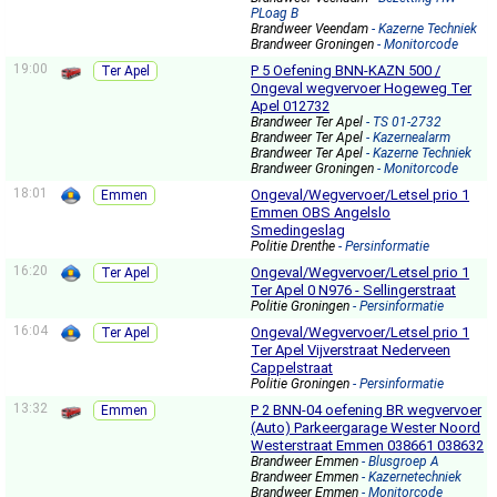
PLoag B
Brandweer Veendam
- Kazerne Techniek
Brandweer Groningen
- Monitorcode
19:00
P 5 Oefening BNN-KAZN 500 /
Ter Apel
Ongeval wegvervoer Hogeweg Ter
Apel 012732
Brandweer Ter Apel
- TS 01-2732
Brandweer Ter Apel
- Kazernealarm
Brandweer Ter Apel
- Kazerne Techniek
Brandweer Groningen
- Monitorcode
18:01
Ongeval/Wegvervoer/Letsel prio 1
Emmen
Emmen OBS Angelslo
Smedingeslag
Politie Drenthe
- Persinformatie
16:20
Ongeval/Wegvervoer/Letsel prio 1
Ter Apel
Ter Apel 0 N976 - Sellingerstraat
Politie Groningen
- Persinformatie
16:04
Ongeval/Wegvervoer/Letsel prio 1
Ter Apel
Ter Apel Vijverstraat Nederveen
Cappelstraat
Politie Groningen
- Persinformatie
13:32
P 2 BNN-04 oefening BR wegvervoer
Emmen
(Auto) Parkeergarage Wester Noord
Westerstraat Emmen 038661 038632
Brandweer Emmen
- Blusgroep A
Brandweer Emmen
- Kazernetechniek
Brandweer Emmen
- Monitorcode