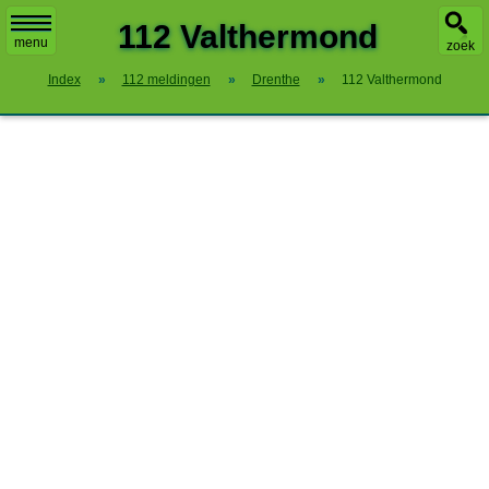
X
112 Valthermond
menu
zoek
Index
»
112 meldingen
»
Drenthe
»
112 Valthermond