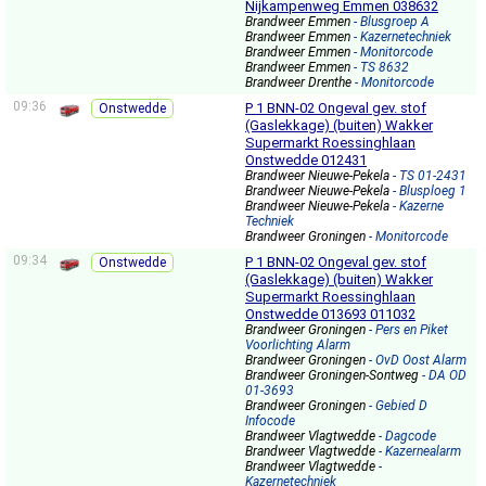
Nijkampenweg Emmen 038632
Brandweer Emmen
- Blusgroep A
Brandweer Emmen
- Kazernetechniek
Brandweer Emmen
- Monitorcode
Brandweer Emmen
- TS 8632
Brandweer Drenthe
- Monitorcode
09:36
P 1 BNN-02 Ongeval gev. stof
Onstwedde
(Gaslekkage) (buiten) Wakker
Supermarkt Roessinghlaan
Onstwedde 012431
Brandweer Nieuwe-Pekela
- TS 01-2431
Brandweer Nieuwe-Pekela
- Blusploeg 1
Brandweer Nieuwe-Pekela
- Kazerne
Techniek
Brandweer Groningen
- Monitorcode
09:34
P 1 BNN-02 Ongeval gev. stof
Onstwedde
(Gaslekkage) (buiten) Wakker
Supermarkt Roessinghlaan
Onstwedde 013693 011032
Brandweer Groningen
- Pers en Piket
Voorlichting Alarm
Brandweer Groningen
- OvD Oost Alarm
Brandweer Groningen-Sontweg
- DA OD
01-3693
Brandweer Groningen
- Gebied D
Infocode
Brandweer Vlagtwedde
- Dagcode
Brandweer Vlagtwedde
- Kazernealarm
Brandweer Vlagtwedde
-
Kazernetechniek