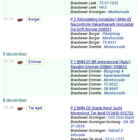
Brandweer Leek
- TS 01-1032
Brandweer Leek
- HV-2
Brandweer Groningen
- Monitorcode
01:29
P 2 (Mondeling inmelden) BNN-03
Borger
Nacontrole Vakantiepark Hunzedal
De Drift Borger 038531
Brandweer Borger
- Piketploeg
Brandweer Borger
- Monitorcode
Brandweer Borger
- TS 8531
Brandweer Drenthe
- Monitorcode
9 december
01:13
P 1 BNN-01 BR wegvervoer (Auto)
Emmen
Ravelijn Emmen 038661 038632
Brandweer Emmen
- Blusgroep A
Brandweer Emmen
- Kazernetechniek
Brandweer Emmen
- Monitorcode
Brandweer Emmen
- TS 8632
Brandweer Emmen
- SB 8660
Brandweer Drenthe
- Monitorcode
8 december
23:44
P 2 BNN-03 Stank/hind. lucht
Ter Apel
Moersloot Ter Apel 013693 012732
Brandweer Groningen
- OvD Oost Alarm
Brandweer Groningen-Sontweg
- DA OD
01-3693
Brandweer Groningen
- Gebied D
Infocode
Brandweer Ter Apel
- TS 01-2732