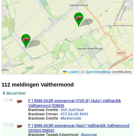
Leaflet
|
©
OpenStreetMap
contributors
112 meldingen Valthermond
8 december
17:46
P 1 BNN-04 BR wegvervoer (OVD-B) (Auto) Valtherdijk
Valthermond 038693
Brandweer Drenthe
- OvD Zuid-Oost
Brandweer Emmen
- VC3 DA-OD 8693
Brandweer Drenthe
- Monitorcode
17:23
P 1 BNN-04 BR wegvervoer (Auto) Valtherdijk Valthermond
030365 038541
Brandweer Tweede Exloermond
- Blusgroep