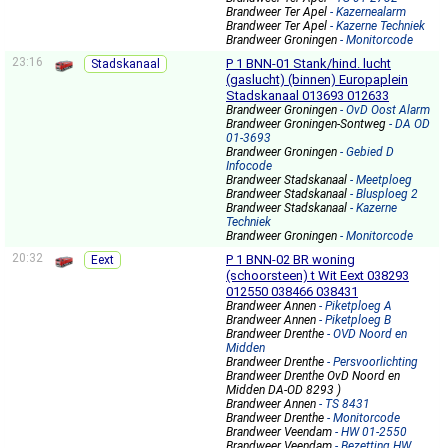
Brandweer Ter Apel
- Kazernealarm
Brandweer Ter Apel
- Kazerne Techniek
Brandweer Groningen
- Monitorcode
23:16
P 1 BNN-01 Stank/hind. lucht
Stadskanaal
(gaslucht) (binnen) Europaplein
Stadskanaal 013693 012633
Brandweer Groningen
- OvD Oost Alarm
Brandweer Groningen-Sontweg
- DA OD
01-3693
Brandweer Groningen
- Gebied D
Infocode
Brandweer Stadskanaal
- Meetploeg
Brandweer Stadskanaal
- Blusploeg 2
Brandweer Stadskanaal
- Kazerne
Techniek
Brandweer Groningen
- Monitorcode
20:32
P 1 BNN-02 BR woning
Eext
(schoorsteen) t Wit Eext 038293
012550 038466 038431
Brandweer Annen
- Piketploeg A
Brandweer Annen
- Piketploeg B
Brandweer Drenthe
- OVD Noord en
Midden
Brandweer Drenthe
- Persvoorlichting
Brandweer Drenthe OvD Noord en
Midden DA-OD 8293 )
Brandweer Annen
- TS 8431
Brandweer Drenthe
- Monitorcode
Brandweer Veendam
- HW 01-2550
Brandweer Veendam
- Bezetting HW