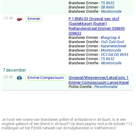
Brandweer Emmen
- TS 8632
Brandweer Emmen
- SB 8660
Brandweer Drenthe
- Monitorcode
10:49
P 1 BNN-03 Ongeval gev. stof
Emmen
(Gaslekkage) (buiten)
Rietlandenstraat Emmen 038693
038632
Brandweer Emmen
- Blusgroep A
Brandweer Drenthe
- OvD Zuid-Oost
Brandweer Emmen
- Kazernetechniek
Brandweer Emmen
- Monitorcode
Brandweer Emmen
- VC3 DA-OD 8693
Brandweer Emmen
- TS 8632
Brandweer Drenthe
- Monitorcode
7 december
20:46
Ongeval/Wegvervoer/Letsel prio 1
Emmer-Compascuum
Emmer-Compascuum Lange Kavel
Politie Drenthe
- Persinformatie
Je hoort een sirene van brandweer, politie of ambulance in de buurt. Is er een
ongeluk gebeurd of een brand in de buurt? Op deze pagina vind je de actuele 112
meldingen uit het P2000 netwerk van de hulpdiensten in Valthermond.