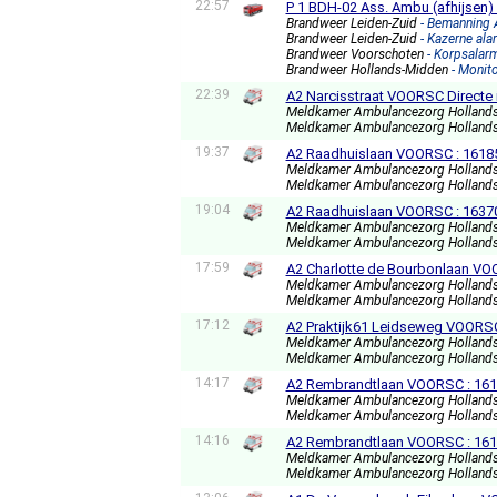
22:57
P 1 BDH-02 Ass. Ambu (afhijsen)
Brandweer Leiden-Zuid
- Bemanning
Brandweer Leiden-Zuid
- Kazerne ala
Brandweer Voorschoten
- Korpsalar
Brandweer Hollands-Midden
- Monit
22:39
A2 Narcisstraat VOORSC Directe 
Meldkamer Ambulancezorg Holland
Meldkamer Ambulancezorg Holland
19:37
A2 Raadhuislaan VOORSC : 1618
Meldkamer Ambulancezorg Holland
Meldkamer Ambulancezorg Holland
19:04
A2 Raadhuislaan VOORSC : 1637
Meldkamer Ambulancezorg Holland
Meldkamer Ambulancezorg Holland
17:59
A2 Charlotte de Bourbonlaan VO
Meldkamer Ambulancezorg Holland
Meldkamer Ambulancezorg Holland
17:12
A2 Praktijk61 Leidseweg VOORSC
Meldkamer Ambulancezorg Holland
Meldkamer Ambulancezorg Holland
14:17
A2 Rembrandtlaan VOORSC : 16
Meldkamer Ambulancezorg Holland
Meldkamer Ambulancezorg Holland
14:16
A2 Rembrandtlaan VOORSC : 16
Meldkamer Ambulancezorg Holland
Meldkamer Ambulancezorg Holland