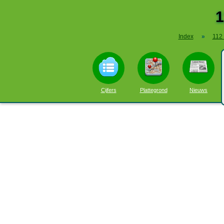
1
Index
»
112
Cijfers
Plattegrond
Nieuws