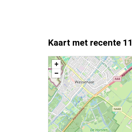
Kaart met recente 1
Kaart Voorschoten met de meest recente 112 meldi
+
−