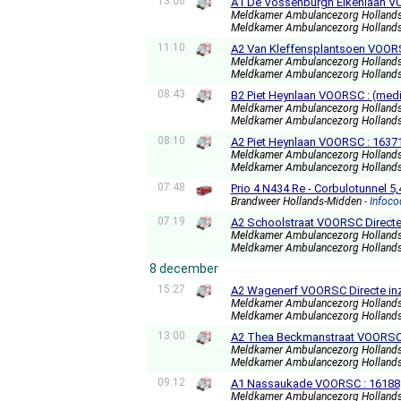
13:06
A1 De Vossenburgh Eikenlaan V
Meldkamer Ambulancezorg Holland
Meldkamer Ambulancezorg Holland
11:10
A2 Van Kleffensplantsoen VOORS
Meldkamer Ambulancezorg Holland
Meldkamer Ambulancezorg Holland
08:43
B2 Piet Heynlaan VOORSC : (med
Meldkamer Ambulancezorg Holland
Meldkamer Ambulancezorg Holland
08:10
A2 Piet Heynlaan VOORSC : 1637
Meldkamer Ambulancezorg Holland
Meldkamer Ambulancezorg Holland
07:48
Prio 4 N434 Re - Corbulotunnel 
Brandweer Hollands-Midden
- Infoc
07:19
A2 Schoolstraat VOORSC Directe
Meldkamer Ambulancezorg Holland
Meldkamer Ambulancezorg Holland
8 december
15:27
A2 Wagenerf VOORSC Directe in
Meldkamer Ambulancezorg Holland
Meldkamer Ambulancezorg Holland
13:00
A2 Thea Beckmanstraat VOORSC 
Meldkamer Ambulancezorg Holland
Meldkamer Ambulancezorg Holland
09:12
A1 Nassaukade VOORSC : 16188
Meldkamer Ambulancezorg Holland