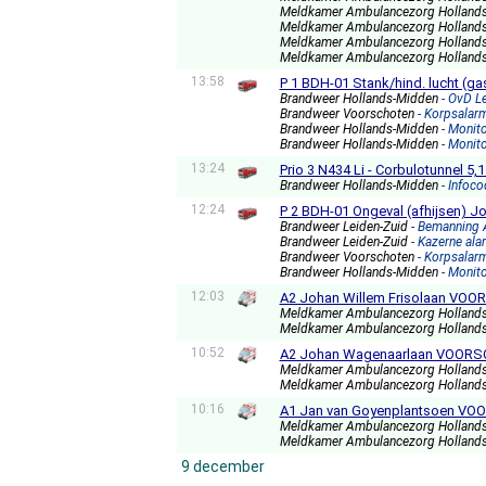
Meldkamer Ambulancezorg Holland
Meldkamer Ambulancezorg Holland
Meldkamer Ambulancezorg Holland
Meldkamer Ambulancezorg Holland
13:58
P 1 BDH-01 Stank/hind. lucht (g
Brandweer Hollands-Midden
- OvD Le
Brandweer Voorschoten
- Korpsalar
Brandweer Hollands-Midden
- Monit
Brandweer Hollands-Midden
- Monit
13:24
Prio 3 N434 Li - Corbulotunnel 
Brandweer Hollands-Midden
- Infoc
12:24
P 2 BDH-01 Ongeval (afhijsen) J
Brandweer Leiden-Zuid
- Bemanning
Brandweer Leiden-Zuid
- Kazerne ala
Brandweer Voorschoten
- Korpsalar
Brandweer Hollands-Midden
- Monit
12:03
A2 Johan Willem Frisolaan VOOR
Meldkamer Ambulancezorg Holland
Meldkamer Ambulancezorg Holland
10:52
A2 Johan Wagenaarlaan VOORSC 
Meldkamer Ambulancezorg Holland
Meldkamer Ambulancezorg Holland
10:16
A1 Jan van Goyenplantsoen VOO
Meldkamer Ambulancezorg Holland
Meldkamer Ambulancezorg Holland
9 december