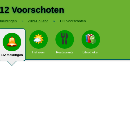
12 Voorschoten
 meldingen
»
Zuid-Holland
»
112 Voorschoten
Het weer
Restaurants
Bibliotheken
112 meldingen