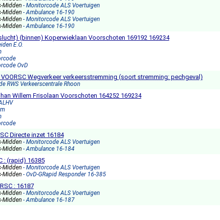
s-Midden
- Monitorcode ALS Voertuigen
s-Midden
- Ambulance 16-190
s-Midden
- Monitorcode ALS Voertuigen
s-Midden
- Ambulance 16-190
aslucht) (binnen) Koperwieklaan Voorschoten 169192 169234
iden E.O.
m
orcode
orcode OvD
5,1 VOORSC Wegverkeer verkeersstremming (soort stremming: pechgeval)
ode RWS Verkeerscentrale Rhoon
ohan Willem Frisolaan Voorschoten 164252 169234
 ALHV
rm
m
orcode
SC Directe inzet 16184
s-Midden
- Monitorcode ALS Voertuigen
s-Midden
- Ambulance 16-184
: (rapid) 16385
s-Midden
- Monitorcode ALS Voertuigen
s-Midden
- OvD-GRapid Responder 16-385
RSC : 16187
s-Midden
- Monitorcode ALS Voertuigen
s-Midden
- Ambulance 16-187