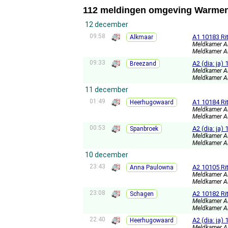
112 meldingen omgeving Warme
12 december
09:58
A1 10183 Ri
Alkmaar
Meldkamer A
Meldkamer A
09:33
A2 (dia: ja
Breezand
Meldkamer A
Meldkamer A
11 december
01:49
A1 10184 Ri
Heerhugowaard
Meldkamer A
Meldkamer A
00:53
A2 (dia: ja
Spanbroek
Meldkamer A
Meldkamer A
10 december
23:43
A2 10105 Ri
Anna Paulowna
Meldkamer A
Meldkamer A
23:08
A2 10182 R
Schagen
Meldkamer A
Meldkamer A
22:40
A2 (dia: ja
Heerhugowaard
Meldkamer A