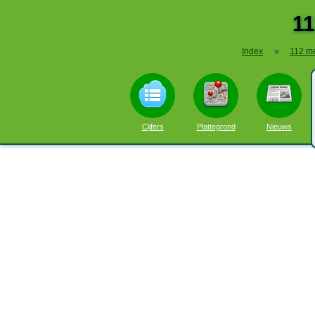
1
Index
»
112 m
Cijfers
Plattegrond
Nieuws