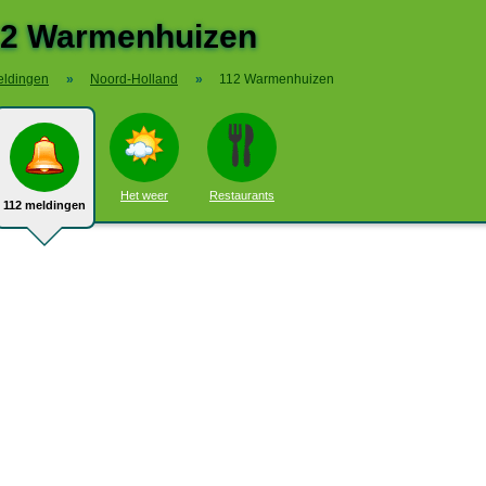
12 Warmenhuizen
eldingen
»
Noord-Holland
»
112 Warmenhuizen
Het weer
Restaurants
112 meldingen