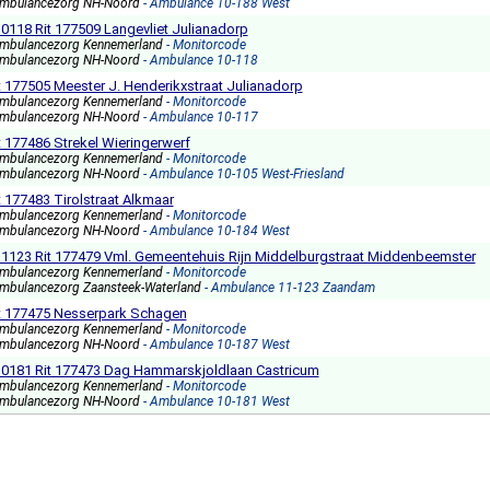
mbulancezorg NH-Noord
- Ambulance 10-188 West
 10118 Rit 177509 Langevliet Julianadorp
mbulancezorg Kennemerland
- Monitorcode
mbulancezorg NH-Noord
- Ambulance 10-118
t 177505 Meester J. Henderikxstraat Julianadorp
mbulancezorg Kennemerland
- Monitorcode
mbulancezorg NH-Noord
- Ambulance 10-117
t 177486 Strekel Wieringerwerf
mbulancezorg Kennemerland
- Monitorcode
mbulancezorg NH-Noord
- Ambulance 10-105 West-Friesland
 177483 Tirolstraat Alkmaar
mbulancezorg Kennemerland
- Monitorcode
mbulancezorg NH-Noord
- Ambulance 10-184 West
) 11123 Rit 177479 Vml. Gemeentehuis Rijn Middelburgstraat Middenbeemster
mbulancezorg Kennemerland
- Monitorcode
mbulancezorg Zaansteek-Waterland
- Ambulance 11-123 Zaandam
t 177475 Nesserpark Schagen
mbulancezorg Kennemerland
- Monitorcode
mbulancezorg NH-Noord
- Ambulance 10-187 West
) 10181 Rit 177473 Dag Hammarskjoldlaan Castricum
mbulancezorg Kennemerland
- Monitorcode
mbulancezorg NH-Noord
- Ambulance 10-181 West