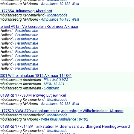
mbulancezorg NH-Noord
- Ambulance 10-188 West
t 177554 Julianaweg Akersloot
mbulancezorg Kennemerland
- Monitorcode
mbulancezorg NH-Noord
- Ambulance 10-185 West
erieel A9 Li - Verkeersplein Kooimeer Alkmaar
d Holland
- Persinformatie
d Holland
- Persinformatie
d Holland
- Persinformatie
d Holland
- Persinformatie
d Holland
- Persinformatie
d Holland
- Persinformatie
d Holland
- Persinformatie
d Holland
- Persinformatie
d Holland
- Persinformatie
d Holland
- Persinformatie
3301 Wilhelminalaan 1815 Alkmaar 114841
mbulancezorg Amsterdam
- Piket MICU VZA
mbulancezorg Amsterdam
- MICU 13-301
mbulancezorg Amsterdam
- Lichtkrant
 10188 Rit 177530 Mientweg Lutjewinkel
mbulancezorg Kennemerland
- Monitorcode
mbulancezorg NH-Noord
- Ambulance 10-188 West
t 177529 NWA 370 verloskamers / gyneacologie Wilhelminalaan Alkmaar
mbulancezorg Kennemerland
- Monitorcode
mbulancezorg NH-Noord
- Witte Kruis Ambulance 10-192
) 10188 Rit 177514 BP Tankstation Middenwaard Zuidtangent Heerhugowaard
mbulancezorg Kennemerland
- Monitorcode