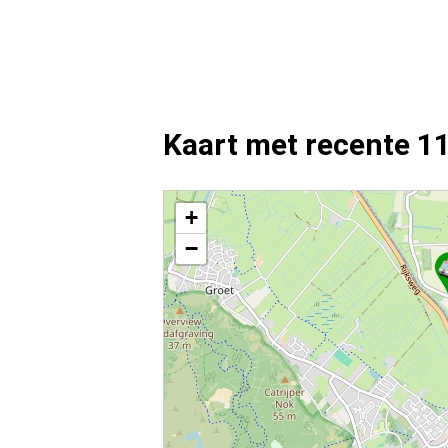
Kaart met recente 1
Kaart Warmenhuizen met de meest recente 112 mel
+
−