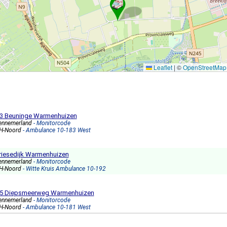
Leaflet
|
©
OpenStreetMap
7593 Beuninge Warmenhuizen
ennemerland
- Monitorcode
NH-Noord
- Ambulance 10-183 West
riesedijk Warmenhuizen
ennemerland
- Monitorcode
NH-Noord
- Witte Kruis Ambulance 10-192
4355 Diepsmeerweg Warmenhuizen
ennemerland
- Monitorcode
NH-Noord
- Ambulance 10-181 West