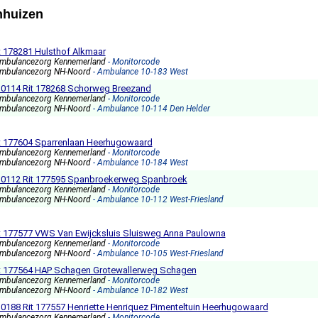
nhuizen
t 178281 Hulsthof Alkmaar
mbulancezorg Kennemerland
- Monitorcode
mbulancezorg NH-Noord
- Ambulance 10-183 West
) 10114 Rit 178268 Schorweg Breezand
mbulancezorg Kennemerland
- Monitorcode
mbulancezorg NH-Noord
- Ambulance 10-114 Den Helder
t 177604 Sparrenlaan Heerhugowaard
mbulancezorg Kennemerland
- Monitorcode
mbulancezorg NH-Noord
- Ambulance 10-184 West
) 10112 Rit 177595 Spanbroekerweg Spanbroek
mbulancezorg Kennemerland
- Monitorcode
mbulancezorg NH-Noord
- Ambulance 10-112 West-Friesland
t 177577 VWS Van Ewijcksluis Sluisweg Anna Paulowna
mbulancezorg Kennemerland
- Monitorcode
mbulancezorg NH-Noord
- Ambulance 10-105 West-Friesland
it 177564 HAP Schagen Grotewallerweg Schagen
mbulancezorg Kennemerland
- Monitorcode
mbulancezorg NH-Noord
- Ambulance 10-182 West
) 10188 Rit 177557 Henriette Henriquez Pimenteltuin Heerhugowaard
mbulancezorg Kennemerland
- Monitorcode