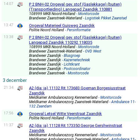
14:07
P 2 BNH-02 Ongeval gev. stof (Gaslekkage) (buiten)
(Transportleiding) Langepad Zaandijk 110881
108999 MKB Noord-Holland
- Monitorcode
Brandweer Zaanstreek-Waterland
- Logistiek Pikket Zaanstad
13:47
Ongeval Materieel Guisweg Zaandijk
Politie Noord Holland
- Persinformatie
13:38
P 2 BNH-02 Ongeval gev. stof (Gaslekkage) (buiten)
Langepad Zaandijk 110292 118035
108999 MKB Noord-Holland
- Monitorcode
Brandweer Zaanstreek-Waterland
- OVD West
Brandweer Zaandijk
- Blusgroep
Brandweer Zaandijk
- Kazernetechniek
Brandweer Zaandijk
- Lichtkrant
Brandweer Zaandijk
- Postcoordinator
Brandweer Zaanstreek
- Monitorcode
3 december
21:34
A2 (dia: ja) 11132 Rit 173683 Goeman Borgesiusstraat
Zaandijk
Meldkamer Ambulancezorg Kennemerland
- Monitorcode
Meldkamer Ambulancezorg Zaansteek-Waterland
- Ambulance 11-
132 Zaandam
17:56
Ongeval Letsel Witte Veerstraat Zaandijk
Politie Noord Holland
- Persinformatie
11:37
A2 (dia: ja) 11128 Rit 173350 George Gershwinstraat
Zaandijk
Meldkamer Ambulancezorg Kennemerland
- Monitorcode
Meldkamer Ambulancezorg Zaansteek-Waterland
- Ambulance 11-