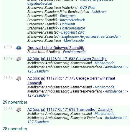
dagsituatie Zuid
Brandweer Zaanstreek-Waterland
- OVD West
Brandweer Zaandam-Prins Bernhardplein
- Lichtkrant
Brandweer Zaandijk
- Blusgroep
Brandweer Zaandijk
- Kazernetechniek
Brandweer Zaandijk
- Lichtkrant
Brandweer Zaandijk
- Postcoordinator
Brandweer Zaanstad
- Dagdienst Zuid
Brandweer Zaanstad
- Slagbomen Heijermansstraat Zaandam
Brandweer Zaanstreek
- Monitorcode
10:51
Ongeval Letsel Guisweg Zaandijk
Politie Noord Holland
- Persinformatie
10:49
A2 (dia: ja) 11126 Rit 171832 Guisweg Zaandijk
Meldkamer Ambulancezorg Kennemerland
- Monitorcode
Meldkamer Ambulancezorg Zaansteek-Waterland
- Ambulance 11-
126 Zaandam
08:34
A2 (dia: ja) 11127 Rit 171775 George Gershwinstraat
Zaandijk
Meldkamer Ambulancezorg Kennemerland
- Monitorcode
Meldkamer Ambulancezorg Zaansteek-Waterland
- Ambulance 11-
127 Zaandam
29 november
22:55
A2 (dia: ja) 11127 Rit 171615 Trompethof Zaandijk
Meldkamer Ambulancezorg Kennemerland
- Monitorcode
Meldkamer Ambulancezorg Zaansteek-Waterland
- Ambulance 11-
127 Zaandam
28 november