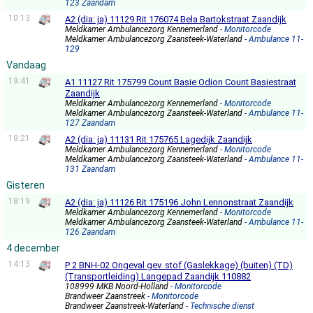
123 Zaandam
10:13
A2 (dia: ja) 11129 Rit 176074 Bela Bartokstraat Zaandijk
Meldkamer Ambulancezorg Kennemerland
- Monitorcode
Meldkamer Ambulancezorg Zaansteek-Waterland
- Ambulance 11-
129
Vandaag
19:41
A1 11127 Rit 175799 Count Basie Odion Count Basiestraat
Zaandijk
Meldkamer Ambulancezorg Kennemerland
- Monitorcode
Meldkamer Ambulancezorg Zaansteek-Waterland
- Ambulance 11-
127 Zaandam
18:21
A2 (dia: ja) 11131 Rit 175765 Lagedijk Zaandijk
Meldkamer Ambulancezorg Kennemerland
- Monitorcode
Meldkamer Ambulancezorg Zaansteek-Waterland
- Ambulance 11-
131 Zaandam
Gisteren
18:19
A2 (dia: ja) 11126 Rit 175196 John Lennonstraat Zaandijk
Meldkamer Ambulancezorg Kennemerland
- Monitorcode
Meldkamer Ambulancezorg Zaansteek-Waterland
- Ambulance 11-
126 Zaandam
4 december
14:13
P 2 BNH-02 Ongeval gev. stof (Gaslekkage) (buiten) (TD)
(Transportleiding) Langepad Zaandijk 110882
108999 MKB Noord-Holland
- Monitorcode
Brandweer Zaanstreek
- Monitorcode
Brandweer Zaanstreek-Waterland
- Technische dienst