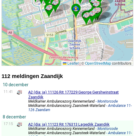
Leaflet
|
©
OpenStreetMap
contributors
112 meldingen Zaandijk
10 december
11:41
A2 (dia: ja) 11126 Rit 177229 George Gershwinstraat
Zaandijk
Meldkamer Ambulancezorg Kennemerland
- Monitorcode
Meldkamer Ambulancezorg Zaansteek-Waterland
- Ambulance 11-
126 Zaandam
8 december
17:15
A2 (dia: ja) 11123 Rit 176313 Lagedijk Zaandijk
Meldkamer Ambulancezorg Kennemerland
- Monitorcode
Meldkamer Ambulancezorg Zaansteek-Waterland
- Ambulance 11-