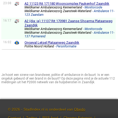
23:08
A2 11123 Rit 171180 Wooncomplex Paukenhof Zaandijk
Meldkamer Ambulancezorg Kennemerland
- Monitorcode
Meldkamer Ambulancezorg Zaansteek-Waterland
- Ambulance 11-
123 Zaandam
16:17
A2 (dia: ja) 11137 Rit 170981 Zaanse Shoarma Plataanweg
Zaandijk
Meldkamer Ambulancezorg Kennemerland
- Monitorcode
Meldkamer Ambulancezorg Zaansteek-Waterland
- Ambulance 11-
137 Purmerend
16:02
Ongeval Letsel Plataanweg Zaandijk
Politie Noord Holland
- Persinformatie
Je hoort een sirene van brandweer, politie of ambulance in de buurt. Is er een
ongeluk gebeurd of een brand in de buurt? Op deze pagina vind je de actuele 112
meldingen uit het P2000 netwerk van de hulpdiensten in Zaandijk.
© 2026 - StadIndex.nl is onderdeel van
Obedo
Contact
|
Twitter
|
RSS feed
|
Chrome Extensie
|