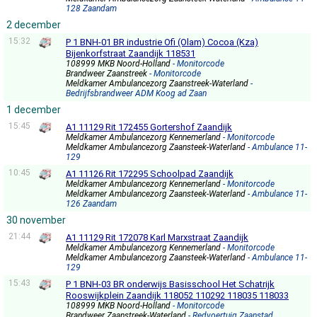
128 Zaandam
2 december
15:32
P 1 BNH-01 BR industrie Ofi (Olam) Cocoa (Kza)
Bijenkorfstraat Zaandijk 118531
108999 MKB Noord-Holland
- Monitorcode
Brandweer Zaanstreek
- Monitorcode
Meldkamer Ambulancezorg Zaanstreek-Waterland
-
Bedrijfsbrandweer ADM Koog ad Zaan
1 december
15:45
A1 11129 Rit 172455 Gortershof Zaandijk
Meldkamer Ambulancezorg Kennemerland
- Monitorcode
Meldkamer Ambulancezorg Zaansteek-Waterland
- Ambulance 11-
129
10:45
A1 11126 Rit 172295 Schoolpad Zaandijk
Meldkamer Ambulancezorg Kennemerland
- Monitorcode
Meldkamer Ambulancezorg Zaansteek-Waterland
- Ambulance 11-
126 Zaandam
30 november
21:44
A1 11129 Rit 172078 Karl Marxstraat Zaandijk
Meldkamer Ambulancezorg Kennemerland
- Monitorcode
Meldkamer Ambulancezorg Zaansteek-Waterland
- Ambulance 11-
129
15:43
P 1 BNH-03 BR onderwijs Basisschool Het Schatrijk
Rooswijkplein Zaandijk 118052 110292 118035 118033
108999 MKB Noord-Holland
- Monitorcode
Brandweer Zaanstreek-Waterland
- Redvoertuig Zaanstad