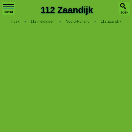
X
112 Zaandijk
menu
zoek
Index
»
112 meldingen
»
Noord-Holland
»
112 Zaandijk