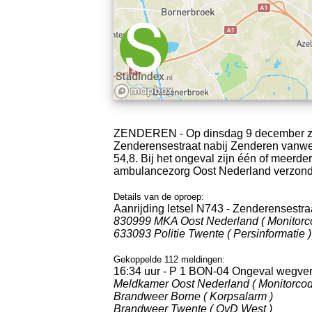
ZENDEREN - Op dinsdag 9 december zij
Zenderensestraat nabij Zenderen vanweg
54,8. Bij het ongeval zijn één of meerde
ambulancezorg Oost Nederland verzond 
Details van de oproep:
Aanrijding letsel N743 - Zenderensestr
830999 MKA Oost Nederland ( Monitorc
633093 Politie Twente ( Persinformatie )
Gekoppelde 112 meldingen:
16:34 uur - P 1 BON-04 Ongeval wegve
Meldkamer Oost Nederland ( Monitorcod
Brandweer Borne ( Korpsalarm )
Brandweer Twente ( OvD West )