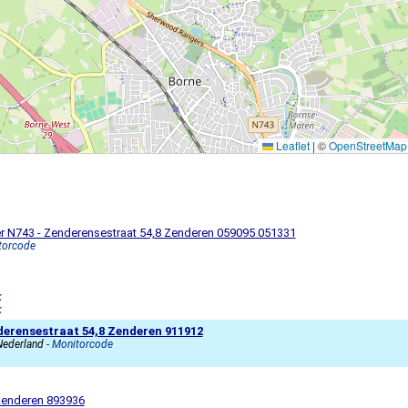
Leaflet
|
©
OpenStreetMap
r N743 - Zenderensestraat 54,8 Zenderen 059095 051331
torcode
k
k
nderensestraat 54,8 Zenderen 911912
Nederland
- Monitorcode
 Zenderen 893936