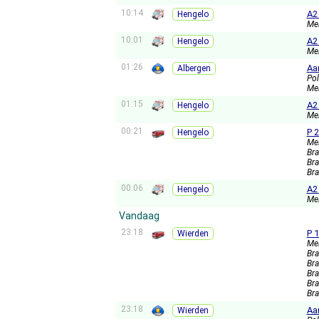
10:14
A2
Hengelo
Me
10:01
A2
Hengelo
Me
01:26
Aa
Albergen
Pol
Me
01:15
A2
Hengelo
Me
00:21
P 
Hengelo
Me
Br
Br
Br
00:06
A2
Hengelo
Me
Vandaag
23:18
P 
Wierden
Me
Br
Br
Br
Br
Br
23:18
Aa
Wierden