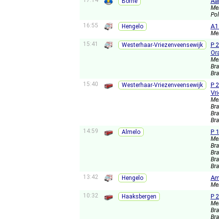
17:14
Aa
Borne
Me
Pol
16:55
A1
Hengelo
Me
15:41
P 
Westerhaar-Vriezenveensewijk
Or
Me
Br
Br
15:40
P 
Westerhaar-Vriezenveensewijk
Vr
Me
Br
Br
Br
14:59
P 
Almelo
Me
Br
Br
Br
Br
13:42
Am
Hengelo
Me
10:32
P 
Haaksbergen
Me
Br
Br