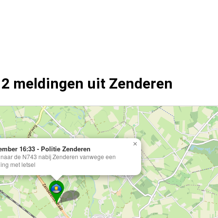
12 meldingen uit Zenderen
n.
×
ember 16:33 - Politie Zenderen
e naar de N743 nabij Zenderen vanwege een
ing met letsel