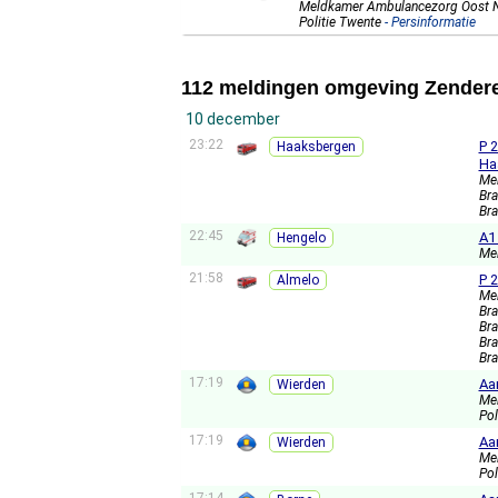
Meldkamer Ambulancezorg Oost 
Politie Twente
- Persinformatie
112 meldingen omgeving Zender
10 december
23:22
P 
Haaksbergen
Ha
Me
Br
Br
22:45
A1
Hengelo
Me
21:58
P 
Almelo
Me
Br
Br
Br
Br
17:19
Aan
Wierden
Me
Pol
17:19
Aa
Wierden
Me
Pol