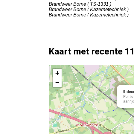
Brandweer Borne ( TS-1331 )
Brandweer Borne ( Kazernetechniek )
Brandweer Borne ( Kazernetechniek )
Kaart met recente 1
Kaart Zenderen met de meest recente 112 meldinge
+
−
9 dec
Politi
aanrijd