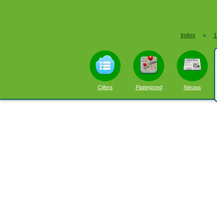
Index
»
1
Cijfers
Plattegrond
Nieuws