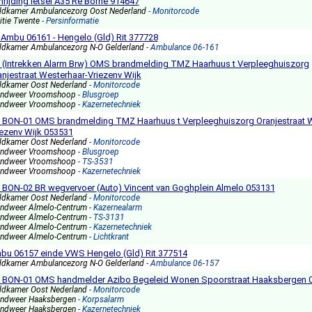
nrijding letsel A35 Re Borne 914647
ldkamer Ambulancezorg Oost Nederland
- Monitorcode
itie Twente
- Persinformatie
 Ambu 06161 - Hengelo (Gld) Rit 377728
ldkamer Ambulancezorg N-O Gelderland
- Ambulance 06-161
2 (Intrekken Alarm Brw) OMS brandmelding TMZ Haarhuus t Verpleeghuiszorg
anjestraat Westerhaar-Vriezenv Wijk
ldkamer Oost Nederland
- Monitorcode
andweer Vroomshoop
- Blusgroep
andweer Vroomshoop
- Kazernetechniek
2 BON-01 OMS brandmelding TMZ Haarhuus t Verpleeghuiszorg Oranjestraat W
iezenv Wijk 053531
ldkamer Oost Nederland
- Monitorcode
andweer Vroomshoop
- Blusgroep
andweer Vroomshoop
- TS-3531
andweer Vroomshoop
- Kazernetechniek
1 BON-02 BR wegvervoer (Auto) Vincent van Goghplein Almelo 053131
ldkamer Oost Nederland
- Monitorcode
andweer Almelo-Centrum
- Kazernealarm
andweer Almelo-Centrum
- TS-3131
andweer Almelo-Centrum
- Kazernetechniek
andweer Almelo-Centrum
- Lichtkrant
bu 06157 einde VWS Hengelo (Gld) Rit 377514
ldkamer Ambulancezorg N-O Gelderland
- Ambulance 06-157
2 BON-01 OMS handmelder Azibo Begeleid Wonen Spoorstraat Haaksbergen 
ldkamer Oost Nederland
- Monitorcode
andweer Haaksbergen
- Korpsalarm
andweer Haaksbergen
- Kazernetechniek