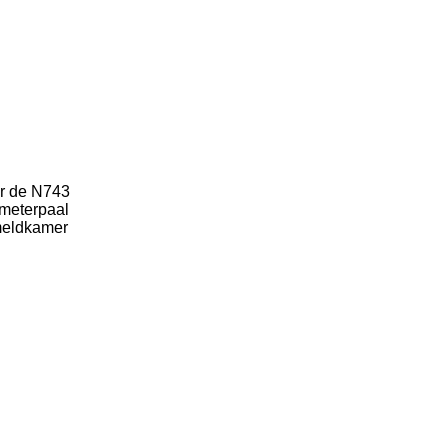
ar de N743
ometerpaal
 meldkamer