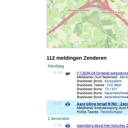
112 meldingen Zenderen
Vandaag
16:34
P 1 BON-04 Ongeval wegvervoe
Meldkamer Oost Nederland
- Moni
Brandweer Borne
- Korpsalarm
Brandweer Twente
- OvD West
Brandweer Borne
- TS-1331
Brandweer Borne
- Kazernetechnie
Brandweer Borne
- Kazernetechnie
16:33
Aanrijding letsel N743 - Ze
Meldkamer Ambulancezorg Oost 
Politie Twente
- Persinformatie
2 december
17:22
Aanrijding letsel Het Hulscher