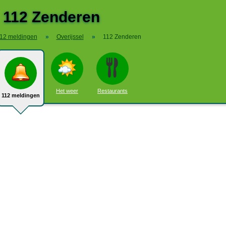
112 Zenderen
12 meldingen
»
Overijssel
»
112 Zenderen
Het weer
Restaurants
112 meldingen