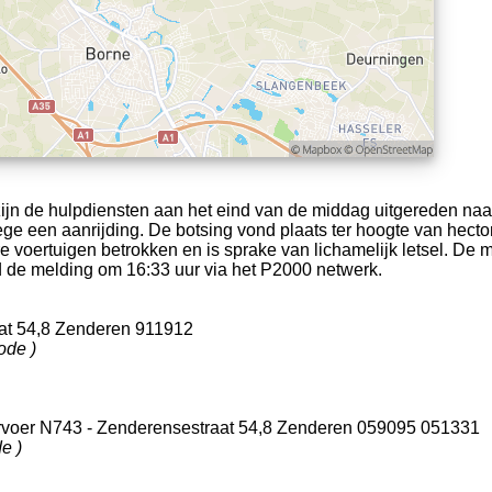
n de hulpdiensten aan het eind van de middag uitgereden na
e een aanrijding. De botsing vond plaats ter hoogte van hect
re voertuigen betrokken en is sprake van lichamelijk letsel. De
de melding om 16:33 uur via het P2000 netwerk.
aat 54,8 Zenderen 911912
ode )
rvoer N743 - Zenderensestraat 54,8 Zenderen 059095 051331
e )