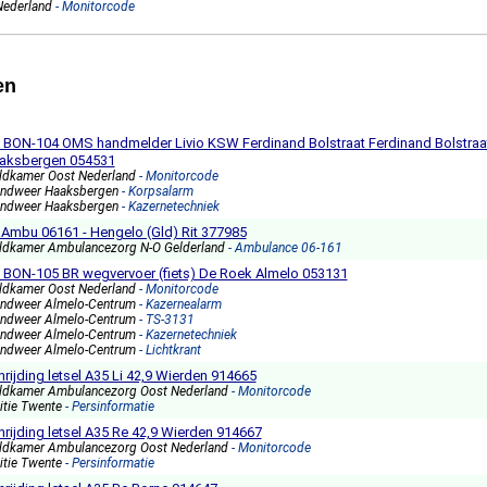
Nederland
- Monitorcode
en
2 BON-104 OMS handmelder Livio KSW Ferdinand Bolstraat Ferdinand Bolstraa
aksbergen 054531
ldkamer Oost Nederland
- Monitorcode
andweer Haaksbergen
- Korpsalarm
andweer Haaksbergen
- Kazernetechniek
 Ambu 06161 - Hengelo (Gld) Rit 377985
ldkamer Ambulancezorg N-O Gelderland
- Ambulance 06-161
2 BON-105 BR wegvervoer (fiets) De Roek Almelo 053131
ldkamer Oost Nederland
- Monitorcode
andweer Almelo-Centrum
- Kazernealarm
andweer Almelo-Centrum
- TS-3131
andweer Almelo-Centrum
- Kazernetechniek
andweer Almelo-Centrum
- Lichtkrant
rijding letsel A35 Li 42,9 Wierden 914665
ldkamer Ambulancezorg Oost Nederland
- Monitorcode
itie Twente
- Persinformatie
nrijding letsel A35 Re 42,9 Wierden 914667
ldkamer Ambulancezorg Oost Nederland
- Monitorcode
itie Twente
- Persinformatie