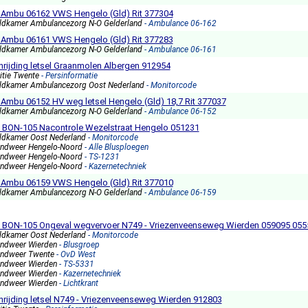
 Ambu 06162 VWS Hengelo (Gld) Rit 377304
ldkamer Ambulancezorg N-O Gelderland
- Ambulance 06-162
 Ambu 06161 VWS Hengelo (Gld) Rit 377283
ldkamer Ambulancezorg N-O Gelderland
- Ambulance 06-161
nrijding letsel Graanmolen Albergen 912954
itie Twente
- Persinformatie
ldkamer Ambulancezorg Oost Nederland
- Monitorcode
 Ambu 06152 HV weg letsel Hengelo (Gld) 18,7 Rit 377037
ldkamer Ambulancezorg N-O Gelderland
- Ambulance 06-152
2 BON-105 Nacontrole Wezelstraat Hengelo 051231
ldkamer Oost Nederland
- Monitorcode
andweer Hengelo-Noord
- Alle Blusploegen
andweer Hengelo-Noord
- TS-1231
andweer Hengelo-Noord
- Kazernetechniek
 Ambu 06159 VWS Hengelo (Gld) Rit 377010
ldkamer Ambulancezorg N-O Gelderland
- Ambulance 06-159
1 BON-105 Ongeval wegvervoer N749 - Vriezenveenseweg Wierden 059095 055
ldkamer Oost Nederland
- Monitorcode
andweer Wierden
- Blusgroep
andweer Twente
- OvD West
andweer Wierden
- TS-5331
andweer Wierden
- Kazernetechniek
andweer Wierden
- Lichtkrant
nrijding letsel N749 - Vriezenveenseweg Wierden 912803