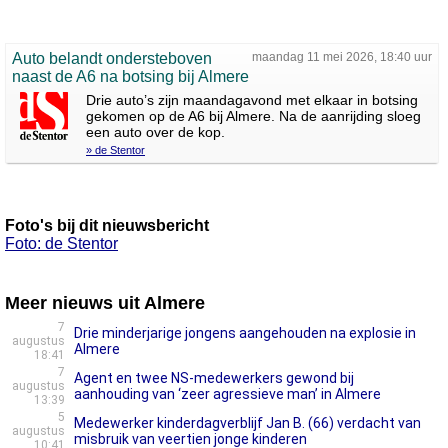
Auto belandt ondersteboven
maandag 11 mei 2026, 18:40 uur
naast de A6 na botsing bij Almere
Drie auto’s zijn maandagavond met elkaar in botsing
gekomen op de A6 bij Almere. Na de aanrijding sloeg
een auto over de kop.
» de Stentor
Foto's bij dit nieuwsbericht
Foto: de Stentor
Meer nieuws uit Almere
7
Drie minderjarige jongens aangehouden na explosie in
augustus
Almere
18:41
7
Agent en twee NS-medewerkers gewond bij
augustus
aanhouding van ‘zeer agressieve man’ in Almere
13:39
5
Medewerker kinderdagverblijf Jan B. (66) verdacht van
augustus
misbruik van veertien jonge kinderen
10:41