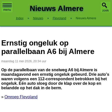
X
Nieuws Almere
menu
zoek
Index
»
Nieuws
»
Flevoland
»
Nieuws Almere
Ernstig ongeluk op
parallelbaan A6 bij Almere
maandag 11 mei 2026, 20:34 uur
Op de parallelbaan van de snelweg A6 bij Almere is
maandagavond een ernstig ongeluk gebeurd. Drie auto's
waren volgens een 112-correspondent betrokken bij het
ongeluk. Eén auto sloeg door de klap over de kop en
belandde op het dak in de berm.
»
Omroep Flevoland