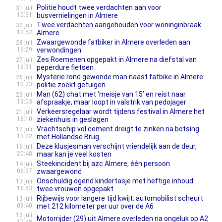
Politie houdt twee verdachten aan voor
31 juli
10:51
busvernielingen in Almere
Twee verdachten aangehouden voor woninginbraak
30 juli
10:52
Almere
Zwaargewon­de fatbiker in Almere overleden aan
28 juli
16:29
verwondin­gen
Zes Roemenen opgepakt in Almere na diefstal van
27 juli
16:31
peperdure fietsen
Mysterie rond gewonde man naast fatbike in Almere:
26 juli
10:23
politie zoekt getuigen
Man (62) chat met ‘meisje van 15’ en reist naar
23 juli
13:03
afspraakje, maar loopt in valstrik van pedojager
Verkeersregelaar wordt tijdens festival in Almere het
21 juli
16:10
ziekenhuis in geslagen
Vrachtschip vol cement dreigt te zinken na botsing
17 juli
13:02
met Hollandse Brug
Deze klusjesman verschijnt vriendelijk aan de deur,
16 juli
20:48
maar kan je veel kosten
Steekincident bij azc Almere, één persoon
14 juli
06:37
zwaargewond
Onschuldig ogend kindertasje met heftige inhoud:
13 juli
16:53
twee vrouwen opgepakt
Rijbewijs voor langere tijd kwijt: automobilist scheurt
13 juli
09:40
met 212 kilometer per uur over de A6
12 juli
Motorrijder (29) uit Almere overleden na ongeluk op A2