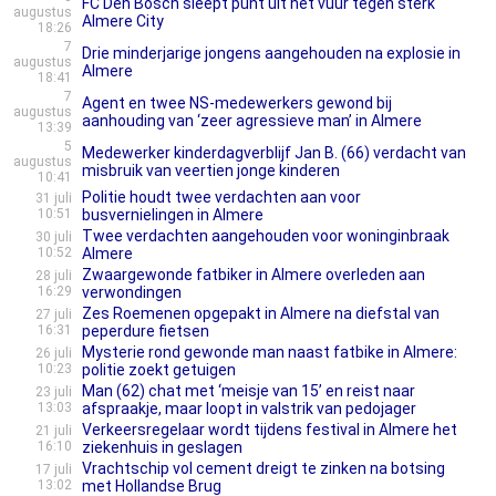
FC Den Bosch sleept punt uit het vuur tegen sterk
augustus
Almere City
18:26
7
Drie minderjarige jongens aangehouden na explosie in
augustus
Almere
18:41
7
Agent en twee NS-medewerkers gewond bij
augustus
aanhouding van ‘zeer agressieve man’ in Almere
13:39
5
Medewerker kinderdagverblijf Jan B. (66) verdacht van
augustus
misbruik van veertien jonge kinderen
10:41
Politie houdt twee verdachten aan voor
31 juli
10:51
busvernielingen in Almere
Twee verdachten aangehouden voor woninginbraak
30 juli
10:52
Almere
Zwaargewon­de fatbiker in Almere overleden aan
28 juli
16:29
verwondin­gen
Zes Roemenen opgepakt in Almere na diefstal van
27 juli
16:31
peperdure fietsen
Mysterie rond gewonde man naast fatbike in Almere:
26 juli
10:23
politie zoekt getuigen
Man (62) chat met ‘meisje van 15’ en reist naar
23 juli
13:03
afspraakje, maar loopt in valstrik van pedojager
Verkeersregelaar wordt tijdens festival in Almere het
21 juli
16:10
ziekenhuis in geslagen
Vrachtschip vol cement dreigt te zinken na botsing
17 juli
13:02
met Hollandse Brug