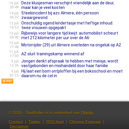
Deze klusjesman verschijnt vriendelijk aan de deur,
16 juli
20:48
maar kan je veel kosten
Steekincident bij azc Almere, één persoon
14 juli
06:37
zwaargewond
Onschuldig ogend kindertasje met heftige inhoud:
13 juli
16:53
twee vrouwen opgepakt
Rijbewijs voor langere tijd kwijt: automobilist scheurt
13 juli
09:40
met 212 kilometer per uur over de A6
12 juli
Motorrijder (29) uit Almere overleden na ongeluk op A2
17:48
11 juli
AZ sluit trainingskamp winnend af
17:00
Jongen denkt afspraak te hebben met meisje, wordt
9 juli
12:36
vastgebonden en mishandeld door haar familie
Hij laat een bom ontploffen bij een boksschool en moet
9 juli
07:15
daarom nu de cel in
© 2026 - StadIndex.nl is onderdeel van
Obedo
Contact
|
Twitter
|
RSS feed
|
Chrome Extensie
|
Disclaimer