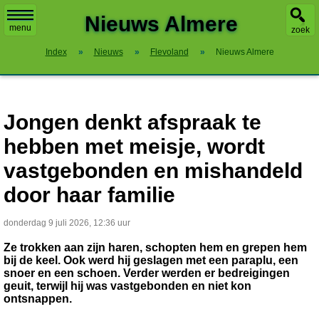
X
Nieuws Almere
menu
zoek
Index
»
Nieuws
»
Flevoland
»
Nieuws Almere
Jongen denkt afspraak te
hebben met meisje, wordt
vastgebonden en mishandeld
door haar familie
donderdag 9 juli 2026, 12:36 uur
Ze trokken aan zijn haren, schopten hem en grepen hem
bij de keel. Ook werd hij geslagen met een paraplu, een
snoer en een schoen. Verder werden er bedreigingen
geuit, terwijl hij was vastgebonden en niet kon
ontsnappen.