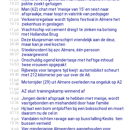
10:23
politie zoekt getuigen
Man (62) chat met ‘meisje van 15’ en reist naar
23 juli
13:03
afspraakje, maar loopt in valstrik van pedojager
Verkeersregelaar wordt tijdens festival in Almere het
21 juli
16:10
ziekenhuis in geslagen
Vrachtschip vol cement dreigt te zinken na botsing
17 juli
13:02
met Hollandse Brug
Deze klusjesman verschijnt vriendelijk aan de deur,
16 juli
20:48
maar kan je veel kosten
Steekincident bij azc Almere, één persoon
14 juli
06:37
zwaargewond
Onschuldig ogend kindertasje met heftige inhoud:
13 juli
16:53
twee vrouwen opgepakt
Rijbewijs voor langere tijd kwijt: automobilist scheurt
13 juli
09:40
met 212 kilometer per uur over de A6
12 juli
Motorrijder (29) uit Almere overleden na ongeluk op A2
17:48
11 juli
AZ sluit trainingskamp winnend af
17:00
Jongen denkt afspraak te hebben met meisje, wordt
9 juli
12:36
vastgebonden en mishandeld door haar familie
Hij laat een bom ontploffen bij een boksschool en moet
9 juli
07:15
daarom nu de cel in
Vandalen richten ravage aan op busstalling Keolis: tien
8 juli
15:36
bussen vernield
Vier minderjarige Almeerders aangehouden voor
8 juli