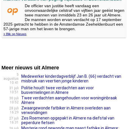
De officier van justitie heeft vandaag een
onvoorwaardelijke celstraf van vijftien jaar geëist tegen
twee mannen van inmiddels 23 en 26 jaar uit Almere.
De mannen worden ervan verdacht op 17 september
2025 getracht te hebben in de Amsterdamse Zeeheldenbuurt een
57-jarige man om het leven te brengen.
» Blik op Nieuws
Meer nieuws uit Almere
5
Medewerker kinderdagverblijf Jan B. (66) verdacht van
augustus
misbruik van veertien jonge kinderen
10:41
Politie houdt twee verdachten aan voor
31 juli
10:51
busvernielingen in Almere
Twee verdachten aangehouden voor woninginbraak
30 juli
10:52
Almere
Zwaargewon­de fatbiker in Almere overleden aan
28 juli
16:29
verwondin­gen
Zes Roemenen opgepakt in Almere na diefstal van
27 juli
16:31
peperdure fietsen
Mysterie rond gewonde man naast fatbike in Almere:
26 juli