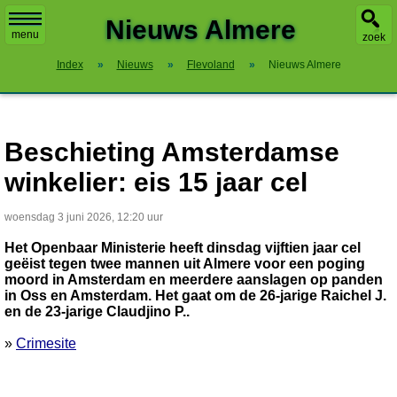
X
Nieuws Almere
menu
zoek
Index
»
Nieuws
»
Flevoland
»
Nieuws Almere
Beschieting Amsterdamse
winkelier: eis 15 jaar cel
woensdag 3 juni 2026, 12:20 uur
Het Openbaar Ministerie heeft dinsdag vijftien jaar cel
geëist tegen twee mannen uit Almere voor een poging
moord in Amsterdam en meerdere aanslagen op panden
in Oss en Amsterdam. Het gaat om de 26-jarige Raichel J.
en de 23-jarige Claudjino P..
»
Crimesite