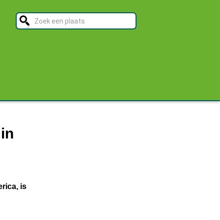
in
ica, is