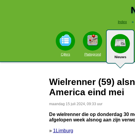
Index
»
Cijfers
Plattegrond
Nieuws
Wielrenner (59) als
America eind mei
maandag 15 juli 2024, 09:33 uur
De wielrenner die op donderdag 30 me
afgelopen week alsnog aan zijn verw
»
1Limburg