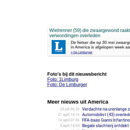
Wielrenner (59) die zwaargewond raakte
verwondingen overleden
De fietser die op 30 mei zwaarg
in America is afgelopen week aa
» De Limburger
Foto's bij dit nieuwsbericht
Foto: 1Limburg
Foto: De Limburger
Meer nieuws uit America
Verdachte na urenlange z
23 juli 06:20
Automobilist (43) overled
21 april 16:16
FIFA-baas Gianni Infantino
16 april 07:06
Illegale slachterij ontdekt
2 april 16:04