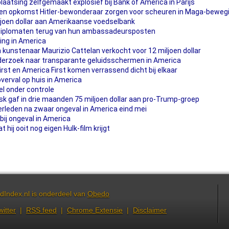
laatsing zelfgemaakt explosief bij Bank of America in Parijs
 en opkomst Hitler-bewonderaar zorgen voor scheuren in Maga-beweg
ljoen dollar aan Amerikaanse voedselbank
g diplomaten terug van hun ambassadeursposten
ing in America
 kunstenaar Maurizio Cattelan verkocht voor 12 miljoen dollar
nderzoek naar transparante geluidsschermen in America
irst en America First komen verrassend dicht bij elkaar
verval op huis in America
l onder controle
sk gaf in drie maanden 75 miljoen dollar aan pro-Trump-groep
erleden na zwaar ongeval in America eind mei
ij ongeval in America
 hij ooit nog eigen Hulk-film krijgt
dIndex.nl is onderdeel van
Obedo
witter
|
RSS feed
|
Chrome Extensie
|
Disclaimer