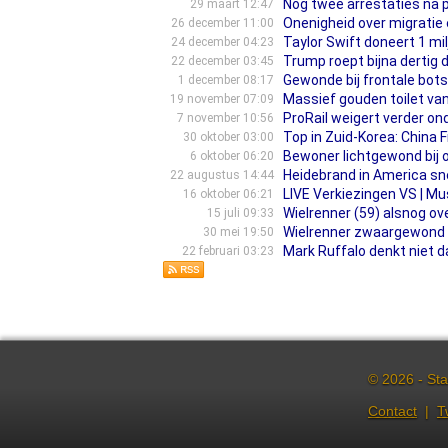
Nog twee arrestaties na p
29 maart 12:47
Onenigheid over migratie
26 december 11:00
Taylor Swift doneert 1 mi
24 december 04:23
Trump roept bijna derti
22 december 03:45
Gewonde bij frontale bots
1 december 08:17
Massief gouden toilet van
19 november 07:09
ProRail weigert verder o
7 november 10:56
Top in Zuid-Korea: China F
30 oktober 03:00
Bewoner lichtgewond bij o
6 oktober 06:20
Heidebrand in America sne
22 augustus 14:44
LIVE Verkiezingen VS | Mu
16 oktober 06:21
Wielrenner (59) alsnog ov
15 juli 09:33
Wielrenner zwaargewond b
30 mei 19:50
Mark Ruffalo denkt niet dat
22 februari 03:23
© 2026 - Sta
Contact
|
T