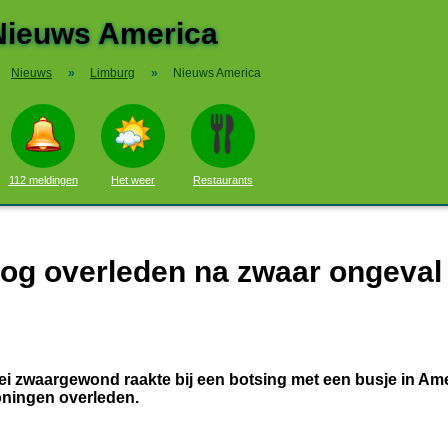
Nieuws America
Nieuws
»
Limburg
»
Nieuws America
112 meldingen
Het weer
Restaurants
nog overleden na zwaar ongeval 
i zwaargewond raakte bij een botsing met een busje in Amer
oningen overleden.