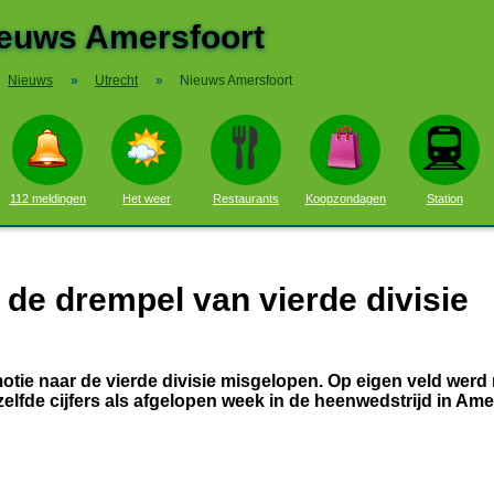
euws Amersfoort
Nieuws
»
Utrecht
»
Nieuws Amersfoort
112 meldingen
Het weer
Restaurants
Koopzondagen
Station
 de drempel van vierde divisie
motie naar de vierde divisie misgelopen. Op eigen veld werd 
lfde cijfers als afgelopen week in de heenwedstrijd in Ame