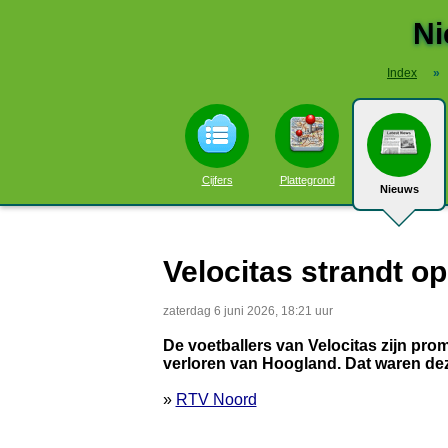
Ni
Index
»
Cijfers
Plattegrond
Nieuws
Velocitas strandt op
zaterdag 6 juni 2026, 18:21 uur
De voetballers van Velocitas zijn pro
verloren van Hoogland. Dat waren deze
»
RTV Noord