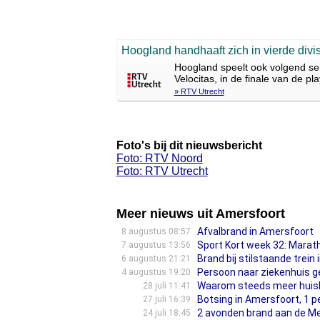
Hoogland handhaaft zich in vierde divis
Hoogland speelt ook volgend sei
Velocitas, in de finale van de 
» RTV Utrecht
Foto's bij dit nieuwsbericht
Foto: RTV Noord
Foto: RTV Utrecht
Meer nieuws uit Amersfoort
Afvalbrand in Amersfoort
8 augustus 08:57
Sport Kort week 32: Marath
7 augustus 13:56
Brand bij stilstaande trein
6 augustus 21:21
Persoon naar ziekenhuis g
4 augustus 19:20
Waarom steeds meer huish
28 juli 11:41
Botsing in Amersfoort, 1 p
27 juli 16:39
2 avonden brand aan de Meri
24 juli 18:45