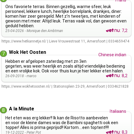
Frans
Ons favoriete terras. Binnen gezellig, warme sfeer, leuk
personeel, lekkere lunch, heerlijke borrelplank, drankjes, diner:
komen hier zeer geregeld. Met z'n tweetjes, met kinderen of
gewoon met meer. Altijd leuk. Terras vaak vol, dan gewoon even
geduld hebben.
:
7,2
25-04-2026 -
Monique den Ambtman
https://www.hetkannetje.nl/
|
Lieve Vrouwestraat 11
,
Amersfoort
|
0334659474
Wok Het Oosten
7
Chinese indian
Hebben er afgelopen zaterdag met zn 3en
gegeten, was weer heerlijk en zoals altijd vriendelijke bediening
en een vrolijke kok. Ook voor thuis kun je hier lekker eten halen.
:
8,2
26-09-2018 -
marco
https://www.wokhetoosten.nl/
|
Stationsplein 23-29
,
Amersfoort
|
0334621828
A la Minute
8
Italiaans
Het eten was erg lekker!! Ik kan de Risotto aanbevelen
en voor de kleine dames was de Bambini spaghetti ook een
topper! Alles is prima geprijsd!! Kortom….een toptent!!!!
:
8,3
19-12-2022 -
Peter Pot