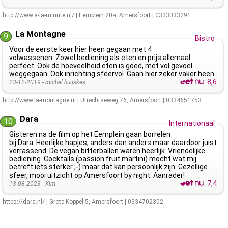
http://www.a-la-minute.nl/
|
Eemplein 20a
,
Amersfoort
|
0333033291
La Montagne
9
Bistro
Voor de eerste keer hier heen gegaan met 4
volwassenen. Zowel bediening als eten en prijs allemaal
perfect. Ook de hoeveelheid eten is goed, met vol gevoel
weggegaan. Ook inrichting sfeervol. Gaan hier zeker vaker heen.
:
8,6
23-12-2019 -
michel huijskes
http://www.la-montagne.nl
|
Utrechtseweg 76
,
Amersfoort
|
0334651753
Dara
10
Internationaal
Gisteren na de film op het Eemplein gaan borrelen
bij Dara. Heerlijke hapjes, anders dan anders maar daardoor juist
verrassend. De vegan bitterballen waren heerlijk. Vriendelijke
bediening. Cocktails (passion fruit martini) mocht wat mij
betreft iets sterker ;-) maar dat kan persoonlijk zijn. Gezellige
sfeer, mooi uitzicht op Amersfoort by night. Aanrader!
:
7,4
13-08-2023 -
Kim
https://dara.nl/
|
Grote Koppel 5
,
Amersfoort
|
0334702302