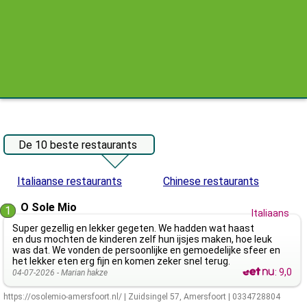
De 10 beste restaurants
Italiaanse restaurants
Chinese restaurants
O Sole Mio
1
Italiaans
Super gezellig en lekker gegeten. We hadden wat haast
en dus mochten de kinderen zelf hun ijsjes maken, hoe leuk
was dat. We vonden de persoonlijke en gemoedelijke sfeer en
het lekker eten erg fijn en komen zeker snel terug.
:
9,0
04-07-2026 -
Marian hakze
https://osolemio-amersfoort.nl/
|
Zuidsingel 57
,
Amersfoort
|
0334728804