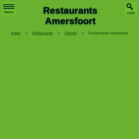
X
Restaurants
menu
zoek
Amersfoort
Index
»
Restaurants
»
Utrecht
»
Restaurants Amersfoort