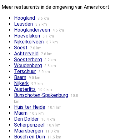
Meer restaurants in de omgeving van Amersfoort
Hoogland
3.6 km
Leusden
3.9 km
Hooglanderveen
4.6 km
Hoevelaken
5.1 km
Nijkerkerveen
6.7 km
Soest
7.0 km
Achterveld
7.6 km
Soesterberg
8.2 km
Woudenberg
8.6 km
Terschuur
8.9 km
Baarn
9.0 km
Nijkerk
9.7 km
Austerlitz
10.0 km
Bunschoten-Spakenburg
10.0
km
Huis ter Heide
10.1 km
Maarn
10.3 km
Den Dolder
10.4 km
Scherpenzeel
10.9 km
Maarsbergen
11.0 km
Bosch en Duin
11.5 km