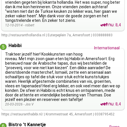
vrienden gegeten bij lokanta hollandia. Het was super, nog beter
dan ik me kon herinneren. Onze vrienden zeiden achteraf
"wisten niet dat de Turkse keuken zo lekker was, hier gaan we
zeker vaker heen". Mijn dank voor de goede zorgen en het
tongstrelende eten. En zeker tot ziens.
:
8,4
12-10-2014 -
robert
http://restauranthollandia.nl
|
Euterpeplein 7a
,
Amersfoort
|
0338888883
Habibi
5
Internationaal
Trakteer jezelf hier! Kookkunsten van hoog
niveau. Met mijn zoon gaan eten bij Habibi in Amersfoort. Erg
benieuwd naar de Arabische tapas, dus wij bestelden de
"proeverij, voor wie niet kan kiezen". Een dikke aanrader! De
dienstdoende masterchef, Ismaël, zette een arsenaal aan
schaaltjes op tafel die stuk voor stuk echte kunststukjes
waren. Heerlijk afgestemde combinaties van vis, groenten,
vlees en tapenades! Heel erg lekker, en ook veel meer dan we op
konden. De sfeer in Habibi is echt knus en ontspannen, mede
door de attente en vriendelijke bediening van Thomas. Doe
jezelf een plezier en reserveer een tafeltje!
:
8,4
20-03-2026 -
Jos V
https://restauranthabibi.nl/
|
Krommestraat 45
,
Amersfoort
|
0338795452
Bistro 't Kannetje
6