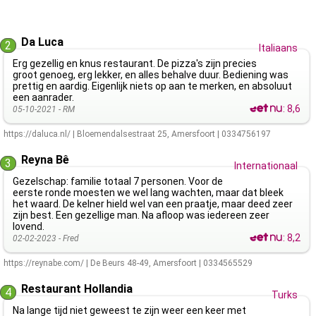
Da Luca
2
Italiaans
Erg gezellig en knus restaurant. De pizza's zijn precies
groot genoeg, erg lekker, en alles behalve duur. Bediening was
prettig en aardig. Eigenlijk niets op aan te merken, en absoluut
een aanrader.
:
8,6
05-10-2021 -
RM
https://daluca.nl/
|
Bloemendalsestraat 25
,
Amersfoort
|
0334756197
Reyna Bê
3
Internationaal
Gezelschap: familie totaal 7 personen. Voor de
eerste ronde moesten we wel lang wachten, maar dat bleek
het waard. De kelner hield wel van een praatje, maar deed zeer
zijn best. Een gezellige man. Na afloop was iedereen zeer
lovend.
:
8,2
02-02-2023 -
Fred
https://reynabe.com/
|
De Beurs 48-49
,
Amersfoort
|
0334565529
Restaurant Hollandia
4
Turks
Na lange tijd niet geweest te zijn weer een keer met