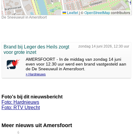
Leaflet
|
©
OpenStreetMap
contributors
De Sneeuwuil in Amersfoort
Brand bij Leger des Heils zorgt
zondag 14 juni 2026, 12:30 uur
voor grote inzet
AMERSFOORT - In de middag van zondag 14 juni
even voor 12.30 uur werd een brand vastgesteld aan
de De Sneeuwuil in Amersfoort.
» Hardnieuws
Foto's bij dit nieuwsbericht
Foto: Hardnieuws
Foto: RTV Utrecht
Meer nieuws uit Amersfoort
6