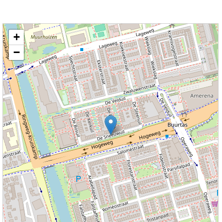
Kaart nieuws Amersfoort. Locatie nieuws: 52.15873 / 5.40891 De Sneeuwuil
+
−