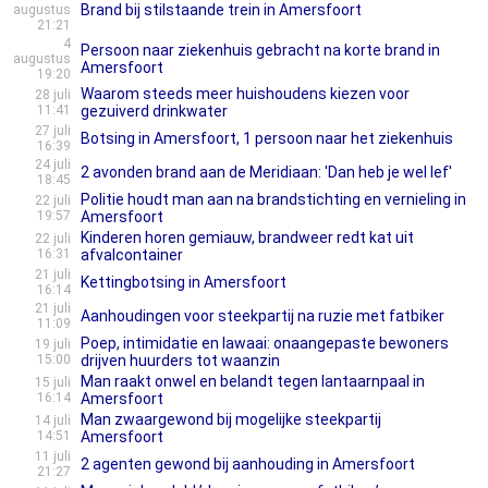
Brand bij stilstaande trein in Amersfoort
augustus
21:21
4
Persoon naar ziekenhuis gebracht na korte brand in
augustus
Amersfoort
19:20
Waarom steeds meer huishoudens kiezen voor
28 juli
11:41
gezuiverd drinkwater
27 juli
Botsing in Amersfoort, 1 persoon naar het ziekenhuis
16:39
24 juli
2 avonden brand aan de Meridiaan: 'Dan heb je wel lef'
18:45
Politie houdt man aan na brandstichting en vernieling in
22 juli
19:57
Amersfoort
Kinderen horen gemiauw, brandweer redt kat uit
22 juli
16:31
afvalcontainer
21 juli
Kettingbotsing in Amersfoort
16:14
21 juli
Aanhoudingen voor steekpartij na ruzie met fatbiker
11:09
Poep, intimidatie en lawaai: onaangepaste bewoners
19 juli
15:00
drijven huurders tot waanzin
Man raakt onwel en belandt tegen lantaarnpaal in
15 juli
16:14
Amersfoort
Man zwaargewond bij mogelijke steekpartij
14 juli
14:51
Amersfoort
11 juli
2 agenten gewond bij aanhouding in Amersfoort
21:27