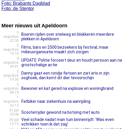
Foto: Brabants Dagblad
Foto: de Stentor
Meer nieuws uit Apeldoorn
5
Boeren rijden over snelweg en blokkeren meerdere
augustus
plekken in Apeldoorn
22:30
5
Films, bars en 2500 bezoekers bij festival, maar
augustus
milieuorganisatie maakt zich zorgen
19:10
4
UPDATE: Politie forceert deur en houdt persoon aan na
augustus
grootschalige actie
09:01
3
Danny gaat een rondje fietsen en ziet iets in zijn
augustus
ooghoek, dan komt dit dier tevoorschijn
19:30
3
Bewoner en kat gered na explosie en woningbrand
augustus
08:19
1
Fatbiker naar ziekenhuis na aanrijding
augustus
23:12
31 juli
Scooterrijder gewond na botsing met auto
20:46
Veel schade nadat man tuin binnenrijdt: 'Was even
30 juli
12:15
schrikken toen ik dat zag'