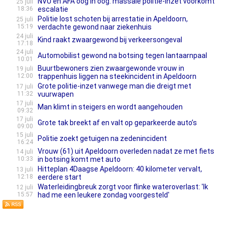
NVU en AFA oog in oog: massale politie-inzet voorkomt
25 juli
18:36
escalatie
Politie lost schoten bij arrestatie in Apeldoorn,
25 juli
15:19
verdachte gewond naar ziekenhuis
24 juli
Kind raakt zwaargewond bij verkeersongeval
17:18
24 juli
Automobilist gewond na botsing tegen lantaarnpaal
10:01
Buurtbewoners zien zwaargewonde vrouw in
19 juli
12:00
trappenhuis liggen na steekincident in Apeldoorn
Grote politie-inzet vanwege man die dreigt met
17 juli
11:32
vuurwapen
17 juli
Man klimt in steigers en wordt aangehouden
09:32
17 juli
Grote tak breekt af en valt op geparkeerde auto’s
09:00
15 juli
Politie zoekt getuigen na zedenincident
16:24
Vrouw (61) uit Apeldoorn overleden nadat ze met fiets
14 juli
10:33
in botsing komt met auto
Hitteplan 4Daagse Apeldoorn: 40 kilometer vervalt,
13 juli
12:18
eerdere start
Waterleidingbreuk zorgt voor flinke wateroverlast: 'Ik
12 juli
15:57
had me een leukere zondag voorgesteld'