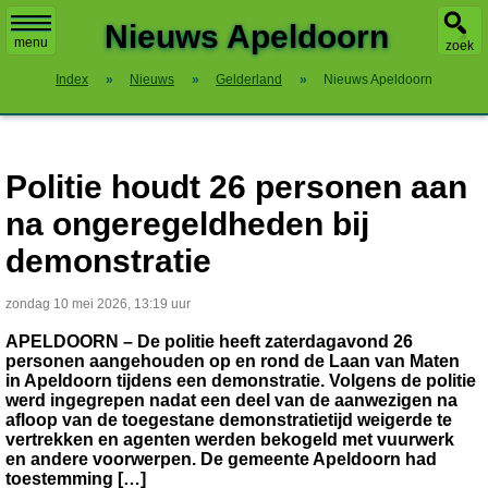
X
Nieuws Apeldoorn
menu
zoek
Index
»
Nieuws
»
Gelderland
»
Nieuws Apeldoorn
Politie houdt 26 personen aan
na ongeregeldheden bij
demonstratie
zondag 10 mei 2026, 13:19 uur
APELDOORN – De politie heeft zaterdagavond 26
personen aangehouden op en rond de Laan van Maten
in Apeldoorn tijdens een demonstratie. Volgens de politie
werd ingegrepen nadat een deel van de aanwezigen na
afloop van de toegestane demonstratietijd weigerde te
vertrekken en agenten werden bekogeld met vuurwerk
en andere voorwerpen. De gemeente Apeldoorn had
toestemming […]