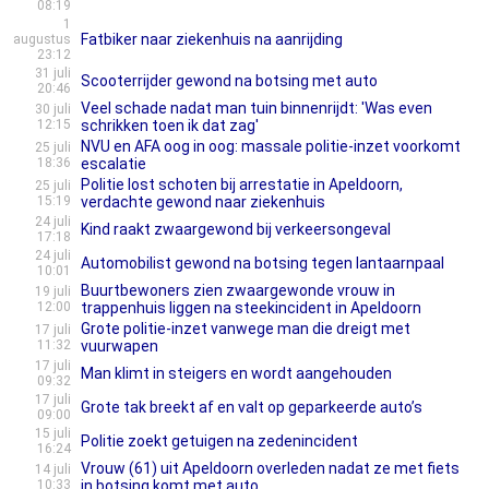
08:19
1
Fatbiker naar ziekenhuis na aanrijding
augustus
23:12
31 juli
Scooterrijder gewond na botsing met auto
20:46
Veel schade nadat man tuin binnenrijdt: 'Was even
30 juli
12:15
schrikken toen ik dat zag'
NVU en AFA oog in oog: massale politie-inzet voorkomt
25 juli
18:36
escalatie
Politie lost schoten bij arrestatie in Apeldoorn,
25 juli
15:19
verdachte gewond naar ziekenhuis
24 juli
Kind raakt zwaargewond bij verkeersongeval
17:18
24 juli
Automobilist gewond na botsing tegen lantaarnpaal
10:01
Buurtbewoners zien zwaargewonde vrouw in
19 juli
12:00
trappenhuis liggen na steekincident in Apeldoorn
Grote politie-inzet vanwege man die dreigt met
17 juli
11:32
vuurwapen
17 juli
Man klimt in steigers en wordt aangehouden
09:32
17 juli
Grote tak breekt af en valt op geparkeerde auto’s
09:00
15 juli
Politie zoekt getuigen na zedenincident
16:24
Vrouw (61) uit Apeldoorn overleden nadat ze met fiets
14 juli
10:33
in botsing komt met auto