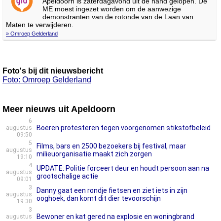
Apeldoorn is zaterdagavond uit de hand gelopen. De
ME moest ingezet worden om de aanwezige
demonstranten van de rotonde van de Laan van
Maten te verwijderen.
» Omroep Gelderland
Foto's bij dit nieuwsbericht
Foto: Omroep Gelderland
Meer nieuws uit Apeldoorn
6
Boeren protesteren tegen voorgenomen stikstofbeleid
augustus
09:50
5
Films, bars en 2500 bezoekers bij festival, maar
augustus
milieuorganisatie maakt zich zorgen
19:10
4
UPDATE: Politie forceert deur en houdt persoon aan na
augustus
grootschalige actie
09:01
3
Danny gaat een rondje fietsen en ziet iets in zijn
augustus
ooghoek, dan komt dit dier tevoorschijn
19:30
3
Bewoner en kat gered na explosie en woningbrand
augustus