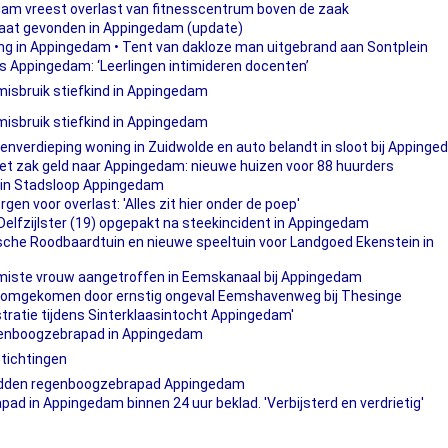
dam vreest overlast van fitnesscentrum boven de zaak
raat gevonden in Appingedam (update)
ng in Appingedam • Tent van dakloze man uitgebrand aan Sontplein
 Appingedam: ‘Leerlingen intimideren docenten’
misbruik stiefkind in Appingedam
 misbruik stiefkind in Appingedam
enverdieping woning in Zuidwolde en auto belandt in sloot bij Apping
t zak geld naar Appingedam: nieuwe huizen voor 88 huurders
 in Stadsloop Appingedam
en voor overlast: 'Alles zit hier onder de poep'
Delfzijlster (19) opgepakt na steekincident in Appingedam
sche Roodbaardtuin en nieuwe speeltuin voor Landgoed Ekenstein in
miste vrouw aangetroffen in Eemskanaal bij Appingedam
 omgekomen door ernstig ongeval Eemshavenweg bij Thesinge
atie tijdens Sinterklaasintocht Appingedam'
genboogzebrapad in Appingedam
stichtingen
adden regenboogzebrapad Appingedam
d in Appingedam binnen 24 uur beklad. 'Verbijsterd en verdrietig'