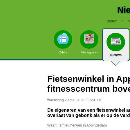
Ni
Index
»
N
Cijfers
Plattegrond
Nieuws
Fietsenwinkel in Ap
fitnesscentrum bov
woensdag 20 mei 2026, 11:20 uur
De eigenaren van een fietsenwinkel 
overlast van gebonk als er op de ver
Waar: Farmsumerweg in Appingedam