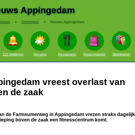
euws Appingedam
ieuws
»
Groningen
»
Nieuws Appingedam
112 meldingen
Het weer
Restaurants
Koopzondagen
Bibliotheken
pingedam vreest overlast van
en de zaak
aan de Farmsumerweg in Appingedam vrezen straks dagelij
dieping boven de zaak een fitnesscentrum komt.