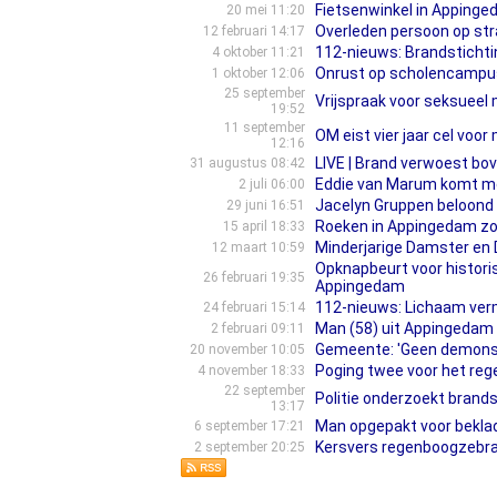
Fietsenwinkel in Appinge
20 mei 11:20
Overleden persoon op st
12 februari 14:17
112-nieuws: Brandstichti
4 oktober 11:21
Onrust op scholencampus
1 oktober 12:06
25 september
Vrijspraak voor seksueel 
19:52
11 september
OM eist vier jaar cel voor
12:16
LIVE | Brand verwoest bov
31 augustus 08:42
Eddie van Marum komt me
2 juli 06:00
Jacelyn Gruppen beloond
29 juni 16:51
Roeken in Appingedam zorg
15 april 18:33
Minderjarige Damster en 
12 maart 10:59
Opknapbeurt voor histori
26 februari 19:35
Appingedam
112-nieuws: Lichaam ver
24 februari 15:14
Man (58) uit Appingedam
2 februari 09:11
Gemeente: 'Geen demonstr
20 november 10:05
Poging twee voor het re
4 november 18:33
22 september
Politie onderzoekt brand
13:17
Man opgepakt voor bekl
6 september 17:21
Kersvers regenboogzebrapa
2 september 20:25