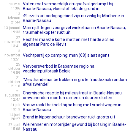
Vaten met vermoedelijk drugsafval gedumpt bij
28 mei
11:06
Baarle-Nassau, vloeistof lekt de grond in
13
49 ezels uit oorlogsgebied zijn nu veilig bij Marlhene in
februari
Baarle-Nassau
21:44
Man rijdt tegen voorgevel winkel aan in Baarle-Nassau,
13 januari
19:33
traumahelikopter rukt uit
27
Rechter maakte korte metten met harde acties
november
eigenaar Parc de Kievit
13:41
3
Vechtpartij op camping: man (68) slaat agent
november
13:51
25
Vervoersverbod in Brabantse regio na
oktober
vogelgriepuitbraak België
19:59
21
'Mesthandelaar betrokken in grote fraudezaak rondom
oktober
afvalzwendel'
21:18
21
Chemische reactie bij milieustraat in Baarle-Nassau,
augustus
omwonenden moeten ramen en deuren sluiten
12:47
Vrouw raakt bekneld bij botsing met vrachtwagen in
31 juli
13:13
Baarle-Nassau
14 juni
Brand in kippenschuur, brandweer rukt groots uit
20:27
Wielrenner en motorrijder gewond bij botsing in Baarle-
27 april
15:08
Nassau