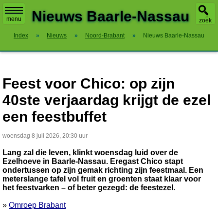
X
Nieuws Baarle-Nassau
menu
zoek
Index
»
Nieuws
»
Noord-Brabant
»
Nieuws Baarle-Nassau
Feest voor Chico: op zijn
40ste verjaardag krijgt de ezel
een feestbuffet
woensdag 8 juli 2026, 20:30 uur
Lang zal die leven, klinkt woensdag luid over de
Ezelhoeve in Baarle-Nassau. Eregast Chico stapt
ondertussen op zijn gemak richting zijn feestmaal. Een
meterslange tafel vol fruit en groenten staat klaar voor
het feestvarken – of beter gezegd: de feestezel.
»
Omroep Brabant