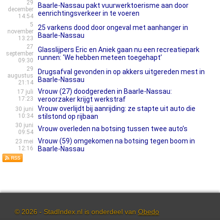
29
Baarle-Nassau pakt vuurwerktoerisme aan door
december
eenrichtingsverkeer in te voeren
14:54
5
25 varkens dood door ongeval met aanhanger in
november
Baarle-Nassau
13:23
27
Glasslijpers Eric en Aniek gaan nu een recreatiepark
september
runnen: 'We hebben meteen toegehapt’
09:30
29
Drugsafval gevonden in op akkers uitgereden mest in
augustus
Baarle-Nassau
21:14
Vrouw (27) doodgereden in Baarle-Nassau:
17 juli
17:23
veroorzaker krijgt werkstraf
Vrouw overlijdt bij aanrijding: ze stapte uit auto die
30 juni
10:34
stilstond op rijbaan
30 juni
Vrouw overleden na botsing tussen twee auto’s
09:54
Vrouw (59) omgekomen na botsing tegen boom in
23 mei
12:16
Baarle-Nassau
© 2026 - StadIndex.nl is onderdeel van
Obedo