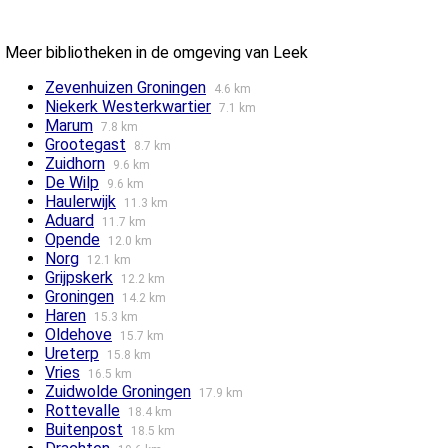
Meer bibliotheken in de omgeving van Leek
Zevenhuizen Groningen
4.6 km
Niekerk Westerkwartier
7.1 km
Marum
7.8 km
Grootegast
8.7 km
Zuidhorn
9.6 km
De Wilp
9.6 km
Haulerwijk
11.3 km
Aduard
11.7 km
Opende
12.0 km
Norg
12.1 km
Grijpskerk
12.2 km
Groningen
14.2 km
Haren
15.3 km
Oldehove
15.7 km
Ureterp
15.8 km
Vries
16.5 km
Zuidwolde Groningen
17.9 km
Rottevalle
18.4 km
Buitenpost
18.5 km