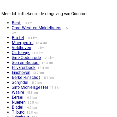
Meer bibliotheken in de omgeving van Oirschot
Best
5.4 km
Oost West en Middelbeers
5.5
km
Boxtel
10.1 km
Moergestel
10.4 km
Veldhoven
11.2 km
Oisterwijk
11.8 km
Sint-Oedenrode
12.2 km
Son en Breugel
12.3 km
Hilvarenbeek
12.4 km
Eindhoven
13.2 km
Berkel-Enschot
15.1 km
Schijndel
15.2 km
Sint-Michielsgestel
15.3 km
Waalre
15.8 km
Eersel
16.1 km
Nuenen
16.5 km
Bladel
16.7 km
Tilburg
16.8 km