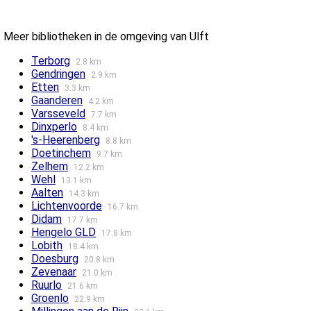
Meer bibliotheken in de omgeving van Ulft
Terborg
2.8 km
Gendringen
2.9 km
Etten
3.3 km
Gaanderen
4.2 km
Varsseveld
7.7 km
Dinxperlo
8.4 km
's-Heerenberg
8.8 km
Doetinchem
9.7 km
Zelhem
12.2 km
Wehl
13.1 km
Aalten
14.3 km
Lichtenvoorde
16.7 km
Didam
17.7 km
Hengelo GLD
17.8 km
Lobith
18.4 km
Doesburg
20.8 km
Zevenaar
21.0 km
Ruurlo
21.6 km
Groenlo
22.9 km