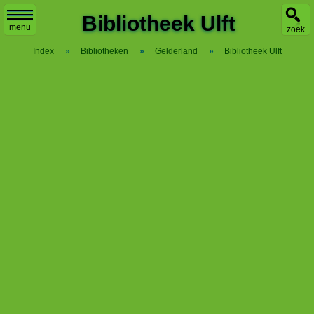
X
Bibliotheek Ulft
menu
zoek
Index
»
Bibliotheken
»
Gelderland
»
Bibliotheek Ulft