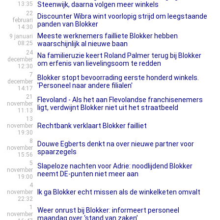
13:35
Steenwijk, daarna volgen meer winkels
22
Discounter Wibra wint voorlopig strijd om leegstaande
februari
panden van Blokker
14:30
Meeste werknemers failliete Blokker hebben
9 januari
08:25
waarschijnlijk al nieuwe baan
24
Na familieruzie keert Roland Palmer terug bij Blokker
december
om erfenis van lievelingsoom te redden
12:30
7
Blokker stopt bevoorrading eerste honderd winkels.
december
'Personeel naar andere filialen'
14:17
21
Flevoland - Als het aan Flevolandse franchisenemers
november
ligt, verdwijnt Blokker niet uit het straatbeeld
11:13
13
Rechtbank verklaart Blokker failliet
november
19:30
8
Douwe Egberts denkt na over nieuwe partner voor
november
spaarzegels
15:56
5
Slapeloze nachten voor Adrie: noodlijdend Blokker
november
neemt DE-punten niet meer aan
19:00
4
Ik ga Blokker echt missen als de winkelketen omvalt
november
22:32
1
Weer onrust bij Blokker: informeert personeel
november
maandag over ‘stand van zaken’