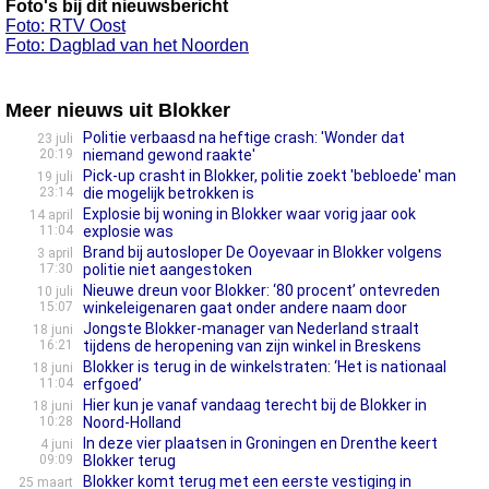
Foto's bij dit nieuwsbericht
Foto: RTV Oost
Foto: Dagblad van het Noorden
Meer nieuws uit Blokker
Politie verbaasd na heftige crash: 'Wonder dat
23 juli
20:19
niemand gewond raakte'
Pick-up crasht in Blokker, politie zoekt 'bebloede' man
19 juli
23:14
die mogelijk betrokken is
Explosie bij woning in Blokker waar vorig jaar ook
14 april
11:04
explosie was
Brand bij autosloper De Ooyevaar in Blokker volgens
3 april
17:30
politie niet aangestoken
Nieuwe dreun voor Blokker: ‘80 procent’ ontevreden
10 juli
15:07
winkeleigenaren gaat onder andere naam door
Jongste Blokker-manager van Nederland straalt
18 juni
16:21
tijdens de heropening van zijn winkel in Breskens
Blokker is terug in de winkelstraten: ‘Het is nationaal
18 juni
11:04
erfgoed’
Hier kun je vanaf vandaag terecht bij de Blokker in
18 juni
10:28
Noord-Holland
In deze vier plaatsen in Groningen en Drenthe keert
4 juni
09:09
Blokker terug
Blokker komt terug met een eerste vestiging in
25 maart