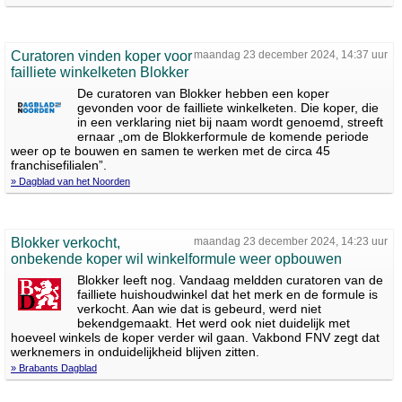
Curatoren vinden koper voor
maandag 23 december 2024, 14:37 uur
failliete winkelketen Blokker
De curatoren van Blokker hebben een koper
gevonden voor de failliete winkelketen. Die koper, die
in een verklaring niet bij naam wordt genoemd, streeft
ernaar „om de Blokkerformule de komende periode
weer op te bouwen en samen te werken met de circa 45
franchisefilialen”.
» Dagblad van het Noorden
Blokker verkocht,
maandag 23 december 2024, 14:23 uur
onbekende koper wil winkelformule weer opbouwen
Blokker leeft nog. Vandaag meldden curatoren van de
failliete huishoudwinkel dat het merk en de formule is
verkocht. Aan wie dat is gebeurd, werd niet
bekendgemaakt. Het werd ook niet duidelijk met
hoeveel winkels de koper verder wil gaan. Vakbond FNV zegt dat
werknemers in onduidelijkheid blijven zitten.
» Brabants Dagblad