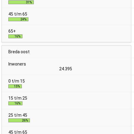
31%
24%
16%
Breda oost
24.395
15%
16%
26%