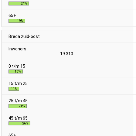
24%
19%
Breda zuid-oost
19.310
16%
11%
21%
26%