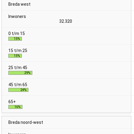
Breda west
32.320
15%
15%
29%
24%
16%
Breda noord-west