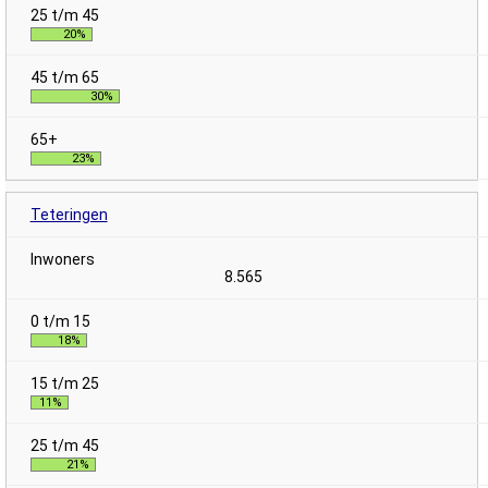
20%
30%
23%
Teteringen
8.565
18%
11%
21%