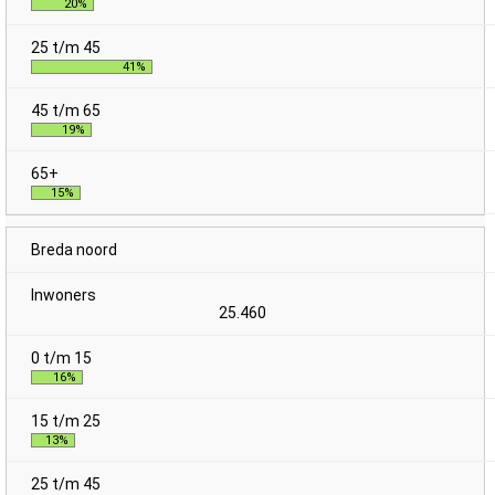
20%
41%
19%
15%
Breda noord
25.460
16%
13%