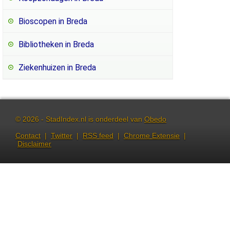
Bioscopen in Breda
Bibliotheken in Breda
Ziekenhuizen in Breda
© 2026 - StadIndex.nl is onderdeel van
Obedo
Contact
|
Twitter
|
RSS feed
|
Chrome Extensie
|
Disclaimer