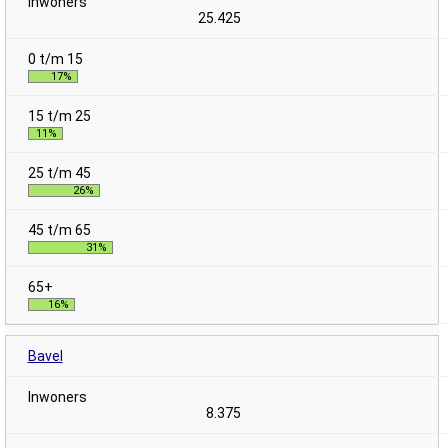
25.425
17%
11%
26%
31%
16%
Bavel
8.375