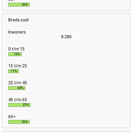
26%
Breda zuid
8.280
15%
11%
20%
27%
26%