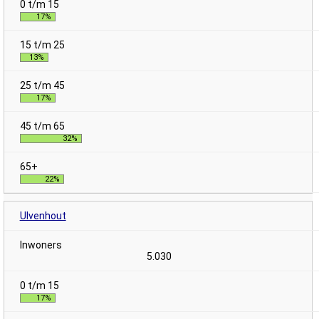
17%
13%
17%
32%
22%
Ulvenhout
5.030
17%