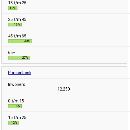
10%
16%
30%
27%
Prinsenbeek
12.250
16%
12%