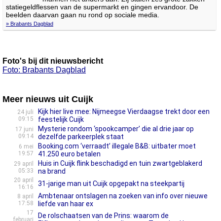
statiegeldflessen van de supermarkt en gingen ervandoor. De
beelden daarvan gaan nu rond op sociale media.
» Brabants Dagblad
Foto's bij dit nieuwsbericht
Foto: Brabants Dagblad
Meer nieuws uit Cuijk
Kijk hier live mee: Nijmeegse Vierdaagse trekt door een
24 juli
09:15
feestelijk Cuijk
Mysterie rondom ‘spookcamper’ die al drie jaar op
17 juni
09:14
dezelfde parkeerplek staat
Booking.com ‘verraadt’ illegale B&B: uitbater moet
6 mei
19:57
41.250 euro betalen
Huis in Cuijk flink beschadigd en tuin zwartgeblakerd
29 april
05:33
na brand
20 april
31-jarige man uit Cuijk opgepakt na steekpartij
16:16
Ambtenaar ontslagen na zoeken van info over nieuwe
8 april
17:58
liefde van haar ex
17
De rolschaatsen van de Prins: waarom de
februari