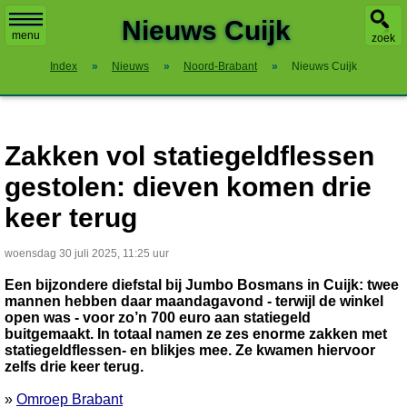
X
Nieuws Cuijk
menu
zoek
Index
»
Nieuws
»
Noord-Brabant
»
Nieuws Cuijk
Zakken vol statiegeldflessen
gestolen: dieven komen drie
keer terug
woensdag 30 juli 2025, 11:25 uur
Een bijzondere diefstal bij Jumbo Bosmans in Cuijk: twee
mannen hebben daar maandagavond - terwijl de winkel
open was - voor zo’n 700 euro aan statiegeld
buitgemaakt. In totaal namen ze zes enorme zakken met
statiegeldflessen- en blikjes mee. Ze kwamen hiervoor
zelfs drie keer terug.
»
Omroep Brabant