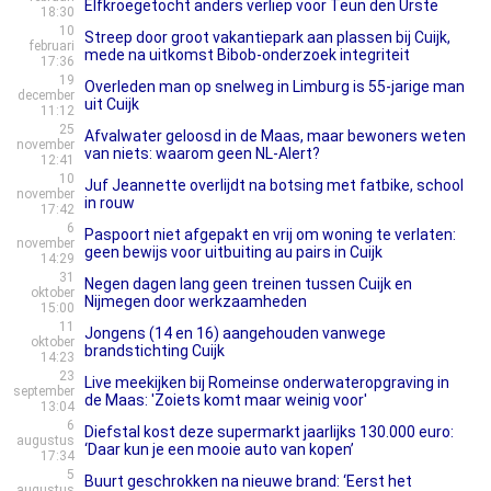
Elfkroegetocht anders verliep voor Teun den Urste
18:30
10
Streep door groot vakantiepark aan plassen bij Cuijk,
februari
mede na uitkomst Bibob-onderzoek integriteit
17:36
19
Overleden man op snelweg in Limburg is 55-jarige man
december
uit Cuijk
11:12
25
Afvalwater geloosd in de Maas, maar bewoners weten
november
van niets: waarom geen NL-Alert?
12:41
10
Juf Jeannette overlijdt na botsing met fatbike, school
november
in rouw
17:42
6
Paspoort niet afgepakt en vrij om woning te verlaten:
november
geen bewijs voor uitbuiting au pairs in Cuijk
14:29
31
Negen dagen lang geen treinen tussen Cuijk en
oktober
Nijmegen door werkzaamheden
15:00
11
Jongens (14 en 16) aangehouden vanwege
oktober
brandstichting Cuijk
14:23
23
Live meekijken bij Romeinse onderwateropgraving in
september
de Maas: 'Zoiets komt maar weinig voor'
13:04
6
Diefstal kost deze supermarkt jaarlijks 130.000 euro:
augustus
‘Daar kun je een mooie auto van kopen’
17:34
5
Buurt geschrokken na nieuwe brand: ‘Eerst het
augustus