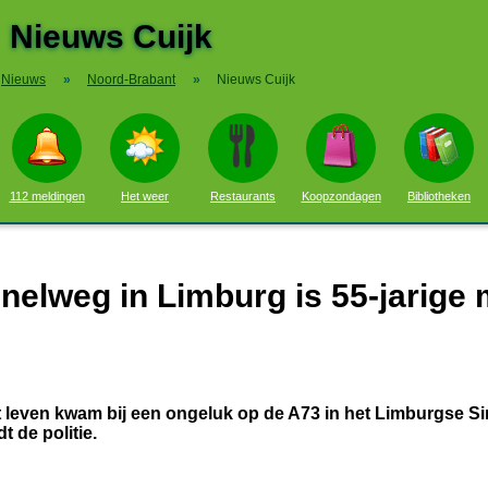
Nieuws Cuijk
Nieuws
»
Noord-Brabant
»
Nieuws Cuijk
112 meldingen
Het weer
Restaurants
Koopzondagen
Bibliotheken
nelweg in Limburg is 55-jarige
even kwam bij een ongeluk op de A73 in het Limburgse Si
t de politie.