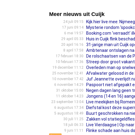
Meer nieuws uit Cuijk
Kijk hier live mee: Nijmee
24 juli 09:15
Mysterie rondom ‘spookcam
17 juni 09:14
Booking.com ‘verraadt’ il
6 mei 19:57
Huis in Cuijk flink besch
29 april 05:33
31-jarige man uit Cuijk o
20 april 16:16
Ambtenaar ontslagen na z
8 april 17:58
De rolschaatsen van de P
17 februari 18:30
Streep door groot vakanti
10 februari 17:36
Overleden man op snelweg 
19 december 11:12
Afvalwater geloosd in d
25 november 12:41
Juf Jeannette overlijdt n
10 november 17:42
Paspoort niet afgepakt en 
6 november 14:29
Negen dagen lang geen t
31 oktober 15:00
Jongens (14 en 16) aang
11 oktober 14:23
Live meekijken bij Romei
23 september 13:04
Diefstal kost deze superm
6 augustus 17:34
Buurt geschrokken na nie
5 augustus 18:49
Zakken vol statiegeldfle
30 juli 11:25
Live Vierdaagse | Op naar
18 juli 06:33
Flinke schade aan huis d
9 juni 11:11