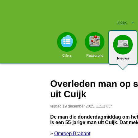
Index
»
Cijfers
Plattegrond
Nieuws
Overleden man op s
uit Cuijk
vrijdag 19 december 2025, 11:12 uur
De man die donderdagmiddag om het l
is een 55-jarige man uit Cuijk. Dat meld
»
Omroep Brabant