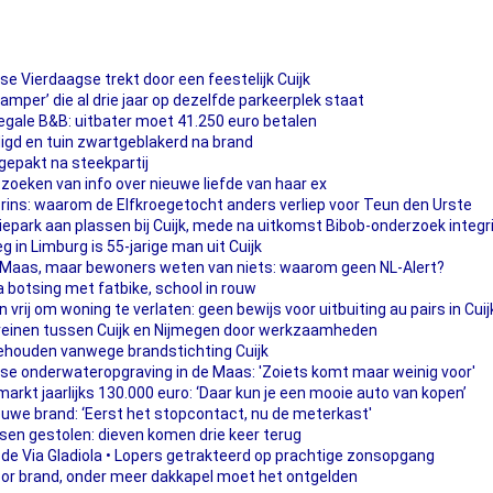
gse Vierdaagse trekt door een feestelijk Cuijk
per’ die al drie jaar op dezelfde parkeerplek staat
legale B&B: uitbater moet 41.250 euro betalen
adigd en tuin zwartgeblakerd na brand
pgepakt na steekpartij
oeken van info over nieuwe liefde van haar ex
rins: waarom de Elfkroegetocht anders verliep voor Teun den Urste
epark aan plassen bij Cuijk, mede na uitkomst Bibob-onderzoek integri
in Limburg is 55-jarige man uit Cuijk
e Maas, maar bewoners weten van niets: waarom geen NL-Alert?
a botsing met fatbike, school in rouw
vrij om woning te verlaten: geen bewijs voor uitbuiting au pairs in Cuij
reinen tussen Cuijk en Nijmegen door werkzaamheden
ehouden vanwege brandstichting Cuijk
nse onderwateropgraving in de Maas: 'Zoiets komt maar weinig voor'
arkt jaarlijks 130.000 euro: ‘Daar kun je een mooie auto van kopen’
uwe brand: ‘Eerst het stopcontact, nu de meterkast'
ssen gestolen: dieven komen drie keer terug
 de Via Gladiola • Lopers getrakteerd op prachtige zonsopgang
oor brand, onder meer dakkapel moet het ontgelden