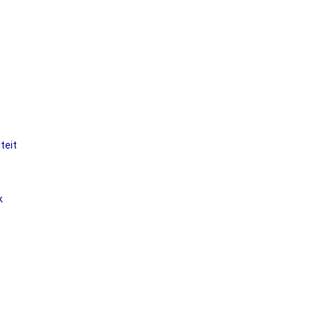
teit
k