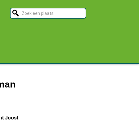
 man
nt Joost