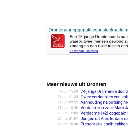
Drontenaar opgepakt voor steekpartij
Een 18-jarige Drontenaar is aa
waarbij twee mensen gewond zijn
zondag na een ruzie tussen een
» Omroep Flevoland
Meer nieuws uit Dronten
74-jarige Drontense doorz
15 juli 15:59
Twee verdachten van opli
26 juni 21:34
Aanhouding na botsing me
19 juni 09:52
Verdachte in zaak Marc Ja
18 juni 16:46
Verdachte (42) opgepakt i
15 juni 15:03
Jongen uit Amsterdam naa
27 mei 21:07
Presentatie coalitieakkoo
27 mei 20:48