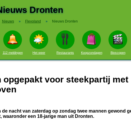
Nieuws Dronten
Nieuws
»
Flevoland
»
Nieuws Dronten
112 meldingen
Het weer
Restaurants
Koopzondagen
Bioscopen
n opgepakt voor steekpartij met
oven
n in de nacht van zaterdag op zondag twee mannen gewond g
t, waaronder een 18-jarige man uit Dronten.