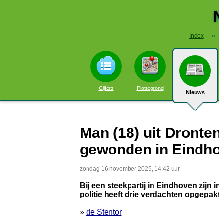
Index
»
Cijfers
Plattegrond
Nieuws
Man (18) uit Dronte
gewonden in Eindh
zondag 16 november 2025, 14:42 uur
Bij een steekpartij in Eindhoven zij
politie heeft drie verdachten opgepak
»
de Stentor