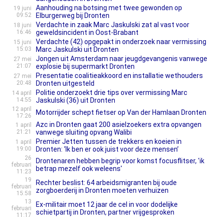
Aanhouding na botsing met twee gewonden op
19 juni
09:52
Elburgerweg bij Dronten
Verdachte in zaak Marc Jaskulski zat al vast voor
18 juni
16:46
geweldsincident in Oost-Brabant
Verdachte (42) opgepakt in onderzoek naar vermissing
15 juni
15:03
Marc Jaskulski uit Dronten
Jongen uit Amsterdam naar jeugdgevangenis vanwege
27 mei
21:07
explosie bij supermarkt Dronten
Presentatie coalitieakkoord en installatie wethouders
27 mei
20:48
Dronten uitgesteld
Politie onderzoekt drie tips over vermissing Marc
14 april
14:55
Jaskulski (36) uit Dronten
12 april
Motorrijder schept fietser op Van der Hamlaan Dronten
17:26
Azc in Dronten gaat 200 asielzoekers extra opvangen
1 april
21:21
vanwege sluiting opvang Walibi
Premier Jetten tussen de trekkers en koeien in
1 april
19:00
Dronten: ‘Ik ben er ook juist voor deze mensen’
26
Drontenaren hebben begrip voor komst focusflitser, 'ik
februari
betrap mezelf ook weleens'
11:23
19
Rechter beslist: 64 arbeidsmigranten bij oude
februari
zorgboerderij in Dronten moeten verhuizen
15:58
13
Ex-militair moet 12 jaar de cel in voor dodelijke
februari
schietpartij in Dronten, partner vrijgesproken
11:17