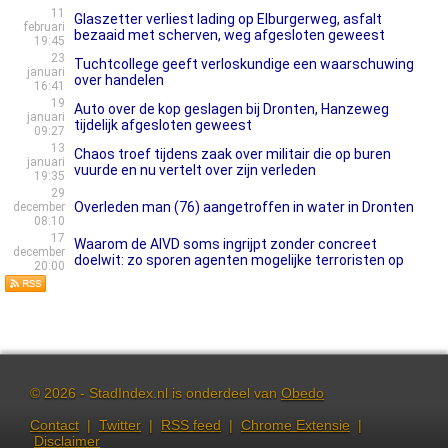
11
Glaszetter verliest lading op Elburgerweg, asfalt
februari
bezaaid met scherven, weg afgesloten geweest
19:45
23
Tuchtcollege geeft verloskundige een waarschuwing
januari
over handelen
16:41
19
Auto over de kop geslagen bij Dronten, Hanzeweg
januari
tijdelijk afgesloten geweest
09:27
13
Chaos troef tijdens zaak over militair die op buren
januari
vuurde en nu vertelt over zijn verleden
19:35
29
Overleden man (76) aangetroffen in water in Dronten
december
08:10
17
Waarom de AIVD soms ingrijpt zonder concreet
december
doelwit: zo sporen agenten mogelijke terroristen op
20:00
© 2026 - StadIndex.nl is onderdeel van
Obedo
Contact
|
Twitter
|
RSS feed
|
Chrome Extensie
|
Disclaimer