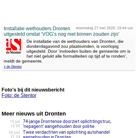
Installatie wethouders Dronten
woensdag 27 mei 2026, 19:44 uur
uitgesteld omdat ‘VOG’s nog niet binnen zouden zijn’
De installatie van de wethouders van Dronten, die
donderdagavond zou plaatsvinden, is voorlopig
uitgesteld. Door ‘invloeden buiten de gemeente om is
het niet gelukt alle formaliteiten op tijd af te ronden’,
meldt de gemeente.
» de Stentor
Foto's bij dit nieuwsbericht
Foto: de Stentor
Meer nieuws uit Dronten
74-jarige Drontense doorziet oplichtingstruc,
15 juli
15:59
'nepagent' aangehouden door politie
Twee verdachten van oplichting autohandel
26 juni
21:34
aangehouden in Dronten