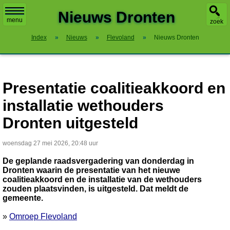
X
Nieuws Dronten
menu
zoek
Index
»
Nieuws
»
Flevoland
»
Nieuws Dronten
Presentatie coalitieakkoord en
installatie wethouders
Dronten uitgesteld
woensdag 27 mei 2026, 20:48 uur
De geplande raadsvergadering van donderdag in
Dronten waarin de presentatie van het nieuwe
coalitieakkoord en de installatie van de wethouders
zouden plaatsvinden, is uitgesteld. Dat meldt de
gemeente.
»
Omroep Flevoland