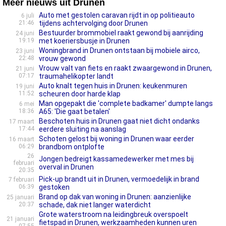
Meer nieuws uit Drunen
Auto met gestolen caravan rijdt in op politieauto
6 juli
21:46
tijdens achtervolging door Drunen
Bestuurder brommobiel raakt gewond bij aanrijding
24 juni
19:19
met koeriersbusje in Drunen
Woningbrand in Drunen ontstaan bij mobiele airco,
23 juni
22:48
vrouw gewond
Vrouw valt van fiets en raakt zwaargewond in Drunen,
21 juni
07:17
traumahelikopter landt
Auto knalt tegen huis in Drunen: keukenmuren
19 juni
11:52
scheuren door harde klap
Man opgepakt die 'complete badkamer' dumpte langs
6 mei
18:36
A65: 'Die gaat betalen'
Beschoten huis in Drunen gaat niet dicht ondanks
17 maart
17:44
eerdere sluiting na aanslag
Schoten gelost bij woning in Drunen waar eerder
16 maart
06:29
brandbom ontplofte
26
Jongen bedreigt kassamedewerker met mes bij
februari
overval in Drunen
20:35
Pick-up brandt uit in Drunen, vermoedelijk in brand
7 februari
06:39
gestoken
Brand op dak van woning in Drunen: aanzienlijke
25 januari
20:37
schade, dak niet langer waterdicht
Grote waterstroom na leidingbreuk overspoelt
21 januari
fietspad in Drunen, werkzaamheden kunnen uren