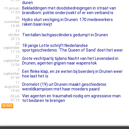
07:55
duren
Bekladdingen met doodsbedreigingen in straat van
19 januari
17:04
brandbom: politie onderzoekt of er een verband is
26
Hydro sluit vestiging in Drunen: 170 medewerkers
november
raken baan kwijt
18:40
23
Tientallen lachgascilinders gedumpt in Drunen
oktober
20:13
22
18-jarige Lotte schrijft Nederlandse
september
sportgeschiedenis: ‘The Queen of Sand’ doet het weer
17:19
21
Grote vechtpartij tijdens Nacht van het Levenslied in
september
Drunen, agenten grijpen naar wapenstok
13:56
2
Een flinke klap, en ze weten bij boerderij in Drunen weer
september
hoe laat het is
07:40
11
Dromelot (19) uit Drunen maakt geschiedenis:
augustus
wereldkampioen met haar moeders paard
19:00
Vier agenten en traumaheli nodig om agressieve man
28 juli
07:29
tot bedaren te brengen