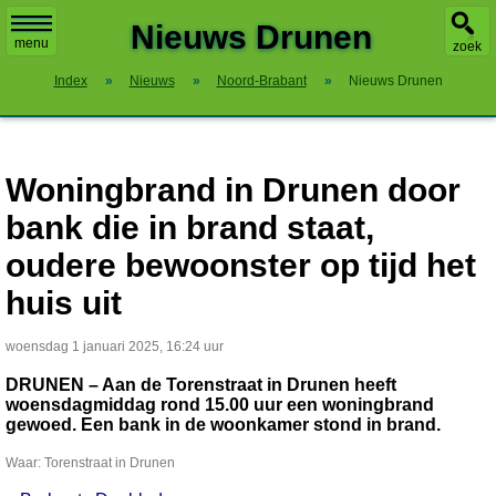
X
Nieuws Drunen
menu
zoek
Index
»
Nieuws
»
Noord-Brabant
»
Nieuws Drunen
Woningbrand in Drunen door
bank die in brand staat,
oudere bewoonster op tijd het
huis uit
woensdag 1 januari 2025, 16:24 uur
DRUNEN – Aan de Torenstraat in Drunen heeft
woensdagmiddag rond 15.00 uur een woningbrand
gewoed. Een bank in de woonkamer stond in brand.
Waar: Torenstraat in Drunen