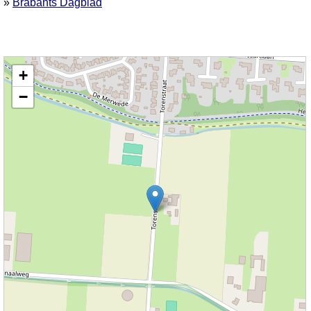
»
Brabants Dagblad
Kaart nieuws Drunen. Locatie nieuws: 51.67508 / 5.12993 Torenstraat
+
−