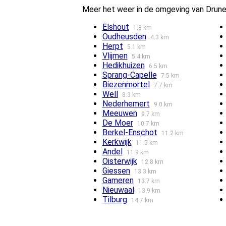
Meer het weer in de omgeving van Drun
Elshout
1.8 km
Oudheusden
4.3 km
Herpt
5.1 km
Vlijmen
5.4 km
Hedikhuizen
6.5 km
Sprang-Capelle
7.5 km
Biezenmortel
7.7 km
Well
8.3 km
Nederhemert
9.0 km
Meeuwen
9.7 km
De Moer
10.7 km
Berkel-Enschot
11.2 km
Kerkwijk
11.5 km
Andel
11.9 km
Oisterwijk
12.8 km
Giessen
13.3 km
Gameren
13.7 km
Nieuwaal
13.9 km
Tilburg
14.7 km