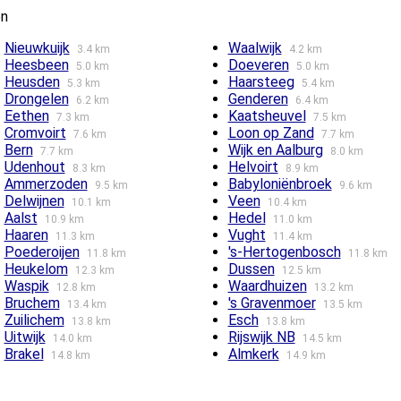
en
Nieuwkuijk
Waalwijk
3.4 km
4.2 km
Heesbeen
Doeveren
5.0 km
5.0 km
Heusden
Haarsteeg
5.3 km
5.4 km
Drongelen
Genderen
6.2 km
6.4 km
Eethen
Kaatsheuvel
7.3 km
7.5 km
Cromvoirt
Loon op Zand
7.6 km
7.7 km
Bern
Wijk en Aalburg
7.7 km
8.0 km
Udenhout
Helvoirt
8.3 km
8.9 km
Ammerzoden
Babyloniënbroek
9.5 km
9.6 km
Delwijnen
Veen
10.1 km
10.4 km
Aalst
Hedel
10.9 km
11.0 km
Haaren
Vught
11.3 km
11.4 km
Poederoijen
's-Hertogenbosch
11.8 km
11.8 km
Heukelom
Dussen
12.3 km
12.5 km
Waspik
Waardhuizen
12.8 km
13.2 km
Bruchem
's Gravenmoer
13.4 km
13.5 km
Zuilichem
Esch
13.8 km
13.8 km
Uitwijk
Rijswijk NB
14.0 km
14.5 km
Brakel
Almkerk
14.8 km
14.9 km