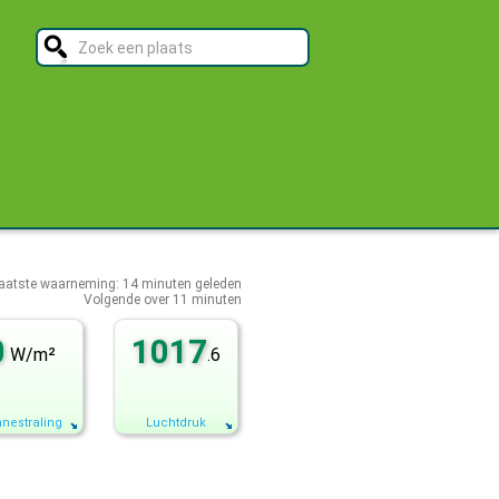
aatste waarneming:
14
minuten geleden
Volgende over
11 minuten
0
1017
W/m²
.6
nestraling
Luchtdruk