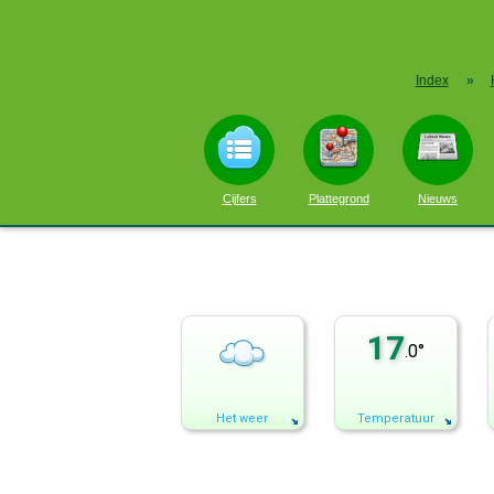
Index
»
Cijfers
Plattegrond
Nieuws
17
.0°
Het weer
Temperatuur