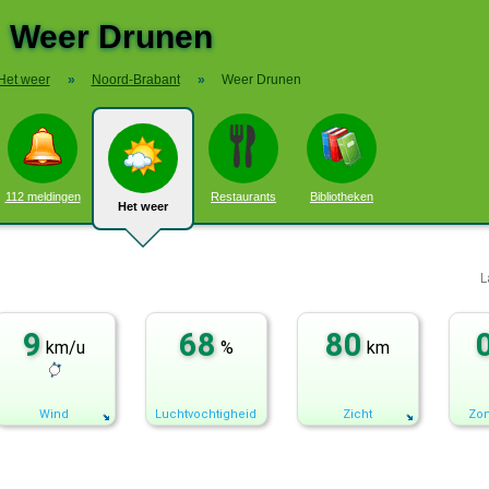
Weer Drunen
Het weer
»
Noord-Brabant
»
Weer Drunen
112 meldingen
Restaurants
Bibliotheken
Het weer
L
9
68
80
km/u
%
km
Wind
Luchtvochtigheid
Zicht
Zon